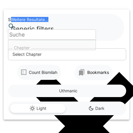
Skip
to
content
Search
Weitere Resultate...
Generic filters
Chapter
Select Chapter
Count Bismilah
Bookmarks
Uthmanic
Light
Dark