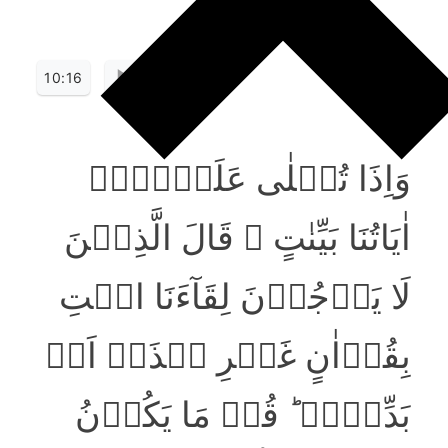
10:16
وَاِذَا تُتۡلٰی عَلَیۡہِمۡ
اٰیَاتُنَا بَیِّنٰتٍ ۙ قَالَ الَّذِیۡنَ
لَا یَرۡجُوۡنَ لِقَآءَنَا ائۡتِ
بِقُرۡاٰنٍ غَیۡرِ ہٰذَاۤ اَوۡ
بَدِّلۡہُ ؕ قُلۡ مَا یَکُوۡنُ