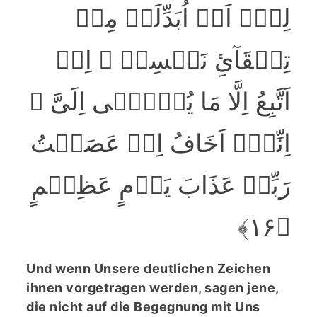
لِیۡۤ اَنۡ اُبَدِّلَہٗ مِنۡ
تِلۡقَآیِٔ نَفۡسِیۡ ۚ اِنۡ
اَتَّبِعُ اِلَّا مَا یُوۡحٰۤی اِلَیَّ ۚ
اِنِّیۡۤ اَخَافُ اِنۡ عَصَیۡتُ
رَبِّیۡ عَذَابَ یَوۡمٍ عَظِیۡمٍ
﴿۱۶﴾
Und wenn Unsere deutlichen Zeichen
ihnen vorgetragen werden, sagen jene,
die nicht auf die Begegnung mit Uns