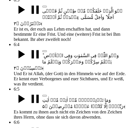
ہُوَ الَّذِیۡ خَلَقَکُمۡ مِّنۡ طِیۡنٍ ثُمَّ قَضٰۤی
اَجَلًا ؕ وَاَجَلٌ مُّسَمًّی عِنۡدَہٗ ثُمَّ اَنۡتُمۡ
تَمۡتَرُوۡنَ ﴿۳﴾
Er ist es, der euch aus Lehm erschaffen hat, und dann
bestimmte Er eine Frist. Und eine (weitere) Frist ist bei Ihm
bekannt. Ihr aber zweifelt noch!
6:4
وَہُوَ اللّٰہُ فِی السَّمٰوٰتِ وَفِی الۡاَرۡضِ ؕ
یَعۡلَمُ سِرَّکُمۡ وَجَہۡرَکُمۡ وَیَعۡلَمُ مَا
تَکۡسِبُوۡنَ ﴿۴﴾
Und Er ist Allah, (der Gott) in den Himmeln wie auf der Erde.
Er kennt euer Verborgenes und euer Sichtbares, und Er weiß,
was ihr verdient.
6:5
وَمَا تَاۡتِیۡہِمۡ مِّنۡ اٰیَۃٍ مِّنۡ اٰیٰتِ
رَبِّہِمۡ اِلَّا کَانُوۡا عَنۡہَا مُعۡرِضِیۡنَ ﴿۵﴾
Es kommt zu ihnen auch nicht ein Zeichen von den Zeichen
ihres Herrn, ohne dass sie sich davon abwenden.
6:6