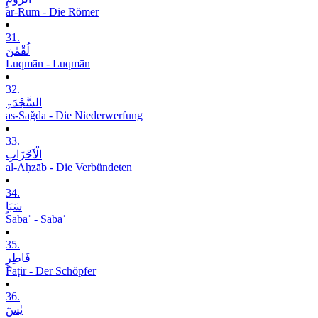
ar-Rūm - Die Römer
31.
لُقْمٰنَ
Luqmān - Luqmān
32.
السَّجْدَۃِ
as-Saǧda - Die Niederwerfung
33.
الْاَحْزَابِ
al-Aḥzāb - Die Verbündeten
34.
سَبَاٍ
Sabaʾ - Sabaʾ
35.
فَاطِرٍ
Fāṭir - Der Schöpfer
36.
یٰسٓ