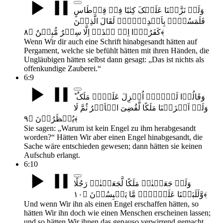
وَلَوۡ نَزَّلۡنَا عَلَیۡکَ کِتٰبًا فِیۡ قِرۡطَاسٍ
فَلَمَسُوۡہُ بِاَیۡدِیۡہِمۡ لَقَالَ الَّذِیۡنَ
کَفَرُوۡۤا اِنۡ ہٰذَاۤ اِلَّا سِحۡرٌ مُّبِیۡنٌ ﴿۸﴾
Wenn Wir dir auch eine Schrift hinabgesandt hätten auf
Pergament, welche sie befühlt hätten mit ihren Händen, die
Ungläubigen hätten selbst dann gesagt: „Das ist nichts als
offenkundige Zauberei.“
6:9
وَقَالُوۡا لَوۡلَاۤ اُنۡزِلَ عَلَیۡہِ مَلَکٌ ؕ
وَلَوۡ اَنۡزَلۡنَا مَلَکًا لَّقُضِیَ الۡاَمۡرُ ثُمَّ لَا
یُنۡظَرُوۡنَ ﴿۹﴾
Sie sagen: „Warum ist kein Engel zu ihm herabgesandt
worden?“ Hätten Wir aber einen Engel hinabgesandt, die
Sache wäre entschieden gewesen; dann hätten sie keinen
Aufschub erlangt.
6:10
وَلَوۡ جَعَلۡنٰہُ مَلَکًا لَّجَعَلۡنٰہُ رَجُلًا
وَّلَلَبَسۡنَا عَلَیۡہِمۡ مَّا یَلۡبِسُوۡنَ ﴿۱۰﴾
Und wenn Wir ihn als einen Engel erschaffen hätten, so
hätten Wir ihn doch wie einen Menschen erscheinen lassen;
und so hätten Wir ihnen das genauso verwirrend gemacht,