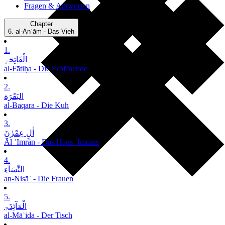
Fragen & Antworten
Chapter
6.
al-Anʿām - Das Vieh
1.
الْفَاتِحَۃِ
al-Fātiḥa - Die Eröffnende
2.
البَقَرَة
al-Baqara - Die Kuh
3.
اٰلِ عِمْرٰنَ
Āl ʿImrān - Das Haus ʿImrāns
4.
النِّسَآءِ
an-Nisāʾ - Die Frauen
5.
الْمَآئِدَۃِ
al-Māʾida - Der Tisch