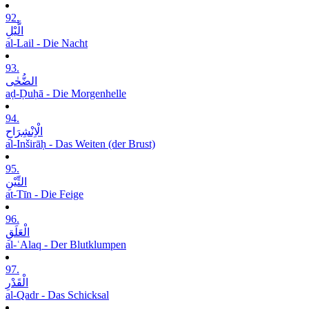
92.
الَّیْلِ
al-Lail - Die Nacht
93.
الضُّحٰی
aḍ-Ḍuḥā - Die Morgenhelle
94.
الْاِنْشِرَاحِ
al-Inširāḥ - Das Weiten (der Brust)
95.
التِّیْنِ
at-Tīn - Die Feige
96.
الْعَلَقِ
al-ʿAlaq - Der Blutklumpen
97.
الْقَدْرِ
al-Qadr - Das Schicksal