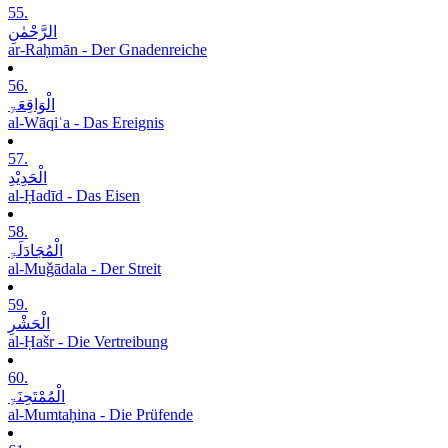
55.
الرَّحْمٰنِ
ar-Raḥmān - Der Gnadenreiche
56.
الْوَاقِعَۃِ
al-Wāqiʿa - Das Ereignis
57.
الْحَدِیْدِ
al-Ḥadīd - Das Eisen
58.
الْمُجَادَلَۃِ
al-Muǧādala - Der Streit
59.
الْحَشْرِ
al-Ḥašr - Die Vertreibung
60.
الْمُمْتَحِنَۃِ
al-Mumtaḥina - Die Prüfende