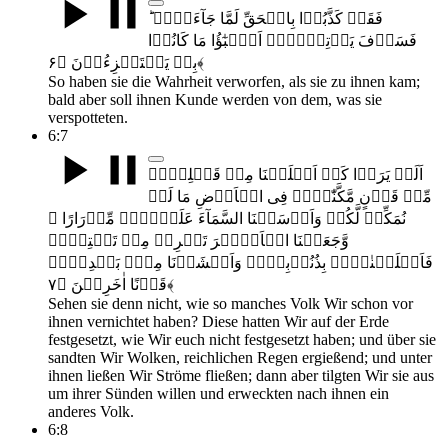
فَقَدۡ کَذَّبُوۡا بِالۡحَقِّ لَمَّا جَآءَہُمۡ ؕ
فَسَوۡفَ یَاۡتِیۡہِمۡ اَنۡۢبٰٓؤُا مَا کَانُوۡا
بِہٖ یَسۡتَہۡزِءُوۡنَ ﴿۶﴾
So haben sie die Wahrheit verworfen, als sie zu ihnen kam;
bald aber soll ihnen Kunde werden von dem, was sie
verspotteten.
6:7
اَلَمۡ یَرَوۡا کَمۡ اَہۡلَکۡنَا مِنۡ قَبۡلِہِمۡ
مِّنۡ قَرۡنٍ مَّکَّنّٰہُمۡ فِی الۡاَرۡضِ مَا لَمۡ
نُمَکِّنۡ لَّکُمۡ وَاَرۡسَلۡنَا السَّمَآءَ عَلَیۡہِمۡ مِّدۡرَارًا ۪
وَّجَعَلۡنَا الۡاَنۡہٰرَ تَجۡرِیۡ مِنۡ تَحۡتِہِمۡ
فَاَہۡلَکۡنٰہُمۡ بِذُنُوۡبِہِمۡ وَاَنۡشَاۡنَا مِنۡۢ بَعۡدِہِمۡ
قَرۡنًا اٰخَرِیۡنَ ﴿۷﴾
Sehen sie denn nicht, wie so manches Volk Wir schon vor
ihnen vernichtet haben? Diese hatten Wir auf der Erde
festgesetzt, wie Wir euch nicht festgesetzt haben; und über sie
sandten Wir Wolken, reichlichen Regen ergießend; und unter
ihnen ließen Wir Ströme fließen; dann aber tilgten Wir sie aus
um ihrer Sünden willen und erweckten nach ihnen ein
anderes Volk.
6:8