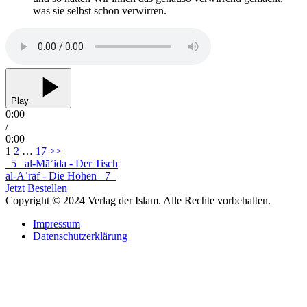
was sie selbst schon verwirren.
Play
0:00
/
0:00
Seitennummerierung
1
2
…
17
>>
5
al-Māʾida - Der Tisch
der
al-Aʿrāf - Die Höhen
7
Beiträge
Jetzt Bestellen
Copyright © 2024 Verlag der Islam. Alle Rechte vorbehalten.
Impressum
Datenschutzerklärung