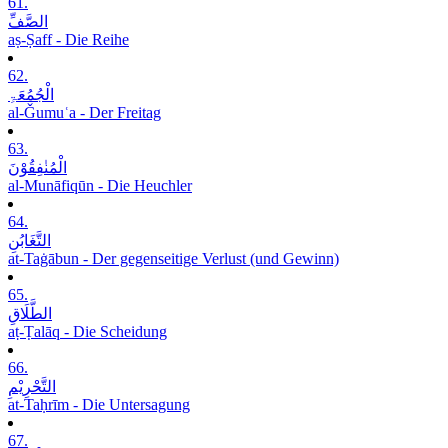
61.
الصَّفِّ
aṣ-Ṣaff - Die Reihe
62.
الْجُمُعَۃِ
al-Ǧumuʿa - Der Freitag
63.
الْمُنٰفِقُوْنَ
al-Munāfiqūn - Die Heuchler
64.
التَّغَابُنِ
at-Taġābun - Der gegenseitige Verlust (und Gewinn)
65.
الطَّلَاقِ
aṭ-Ṭalāq - Die Scheidung
66.
التَّحْرِیْمِ
at-Taḥrīm - Die Untersagung
67.