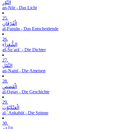
النُّوْرِ
an-Nūr - Das Licht
25.
الْفُرْقَانِ
al-Furqān - Das Entscheidende
26.
الشُّعَرَآءِ
aš-Šuʿarāʾ - Die Dichter
27.
النَّمْلِ
an-Naml - Die Ameisen
28.
الْقَصَصِ
al-Qaṣaṣ - Die Geschichte
29.
الْعَنْکَبُوْتِ
al-ʿAnkabūt - Die Spinne
30.
الرُّوْمِ