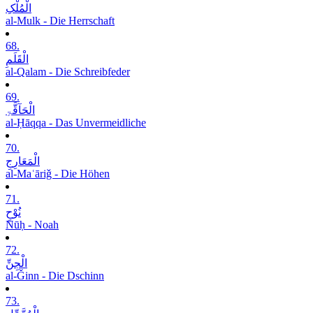
الْمُلْکِ
al-Mulk - Die Herrschaft
68.
الْقَلَمِ
al-Qalam - Die Schreibfeder
69.
الْحَآقَّۃِ
al-Ḥāqqa - Das Unvermeidliche
70.
الْمَعَارِجِ
al-Maʿāriǧ - Die Höhen
71.
نُوْحٍ
Nūḥ - Noah
72.
الْجِنِّ
al-Ǧinn - Die Dschinn
73.