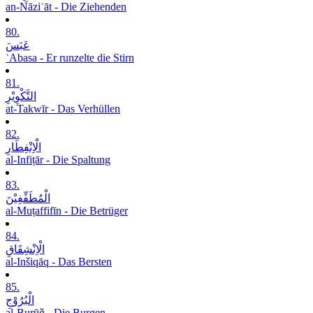
an-Nāziʿāt - Die Ziehenden
80.
عَبَسَ
ʿAbasa - Er runzelte die Stirn
81.
التَّکْوِیْرِ
at-Takwīr - Das Verhüllen
82.
الْاِنْفِطَارِ
al-Infiṭār - Die Spaltung
83.
الْمُطَفِّفِیْنَ
al-Muṭaffifīn - Die Betrüger
84.
الْاِنْشِقَاقِ
al-Inšiqāq - Das Bersten
85.
الْبُرُوْجِ
al-Burūǧ - Die Burgen