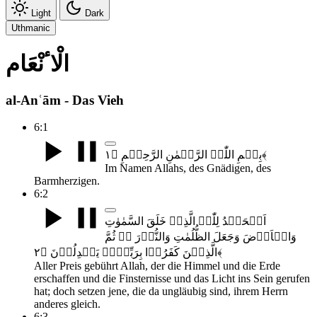
Light
Dark
Uthmanic
الْاٴنْعَام
al-Anʿām - Das Vieh
6:1
بِسۡمِ اللّٰہِ الرَّحۡمٰنِ الرَّحِیۡمِ ﴿۱﴾
Im Namen Allahs, des Gnädigen, des
Barmherzigen.
6:2
اَلۡحَمۡدُ لِلّٰہِ الَّذِیۡ خَلَقَ السَّمٰوٰتِ
وَالۡاَرۡضَ وَجَعَلَ الظُّلُمٰتِ وَالنُّوۡرَ ۬ؕ ثُمَّ
الَّذِیۡنَ کَفَرُوۡا بِرَبِّہِمۡ یَعۡدِلُوۡنَ ﴿۲﴾
Aller Preis gebührt Allah, der die Himmel und die Erde
erschaffen und die Finsternisse und das Licht ins Sein gerufen
hat; doch setzen jene, die da ungläubig sind, ihrem Herrn
anderes gleich.
6:3