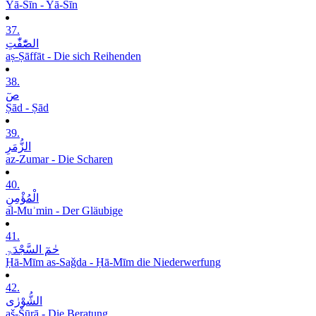
Yā-Sīn - Yā-Sīn
37.
الصّٰٓفّٰتِ
aṣ-Ṣāffāt - Die sich Reihenden
38.
صٓ
Ṣād - Ṣād
39.
الزُّمَرِ
az-Zumar - Die Scharen
40.
الْمُؤْمِنِ
al-Muʾmin - Der Gläubige
41.
حٰمٓ السَّجْدَۃِ
Ḥā-Mīm as-Saǧda - Ḥā-Mīm die Niederwerfung
42.
الشُّوْرٰی
aš-Šūrā - Die Beratung