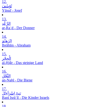
12.
یُوْسُفَ
Yūsuf - Josef
13.
الرَّعْدِ
ar-Raʿd - Der Donner
14.
اِبْرٰھِیْمَ
Ibrāhīm - Abraham
15.
الْحِجْرِ
al-Ḥiǧr - Das steinige Land
16.
النَّحْلِ
an-Naḥl - Die Biene
17.
بَنِیْٓ اِسْرَآءِیْلَ
Banī Isrāʾīl - Die Kinder Israels
18.