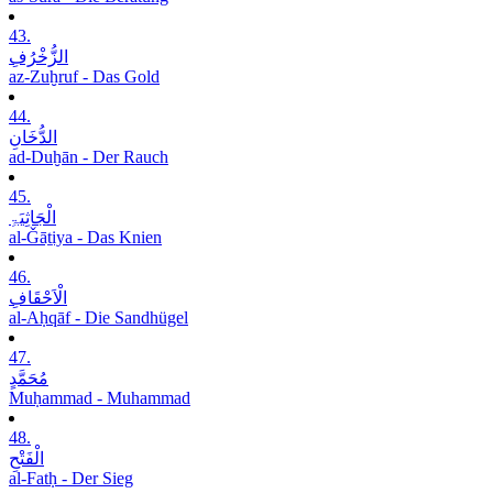
43.
الزُّخْرُفِ
az-Zuḫruf - Das Gold
44.
الدُّخَانِ
ad-Duḫān - Der Rauch
45.
الْجَاثِیَۃِ
al-Ǧāṯiya - Das Knien
46.
الْاَحْقَافِ
al-Aḥqāf - Die Sandhügel
47.
مُحَمَّدٍ
Muḥammad - Muhammad
48.
الْفَتْحِ
al-Fatḥ - Der Sieg