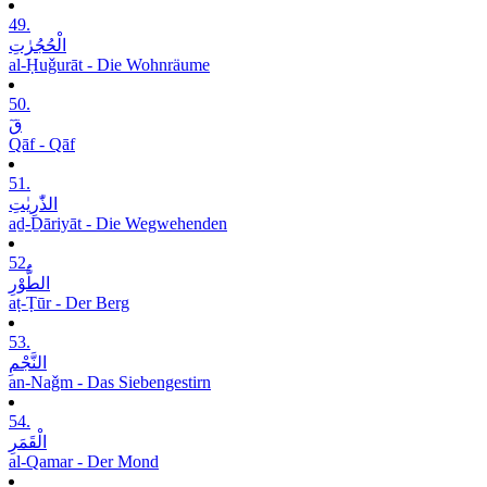
49.
الْحُجُرٰتِ
al-Ḥuǧurāt - Die Wohnräume
50.
قٓ
Qāf - Qāf
51.
الذّٰرِیٰتِ
aḏ-Ḏāriyāt - Die Wegwehenden
52.
الطُّوْرِ
aṭ-Ṭūr - Der Berg
53.
النَّجْمِ
an-Naǧm - Das Siebengestirn
54.
الْقَمَرِ
al-Qamar - Der Mond