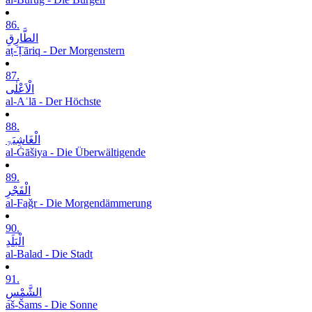
86.
الطَّارِقِ
aṭ-Ṭāriq - Der Morgenstern
87.
الْاَعْلٰی
al-Aʿlā - Der Höchste
88.
الْغَاشِیَۃِ
al-Ġāšiya - Die Überwältigende
89.
الْفَجْرِ
al-Faǧr - Die Morgendämmerung
90.
الْبَلَدِ
al-Balad - Die Stadt
91.
الشَّمْسِ
aš-Šams - Die Sonne