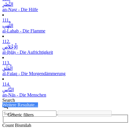
النَّصْرِ
an-Naṣr - Die Hilfe
111.
اللَّھَبِ
al-Lahab - Die Flamme
112.
الْاِخْلاَصِ
al-Iḫlāṣ - Die Aufrichtigkeit
113.
الْفَلَقِ
al-Falaq - Die Morgendämmerung
114.
النَّاسِ
an-Nās - Die Menschen
Search
Weitere Resultate...
Generic filters
Count Bismilah