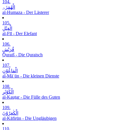
104.
الْھُمَزَۃِ
al-Humaza - Der Lästerer
105.
الْفِیْلِ
al-Fīl - Der Elefant
106.
قُرَیْشٍ
Quraiš - Die Quraisch
107.
الْمَاعُوْنِ
al-Māʿūn - Die kleinen Dienste
108.
الْکَوْثَرِ
al-Kauṯar - Die Fülle des Guten
109.
الْکٰفِرُوْنَ
al-Kāfirūn - Die Ungläubigen
110.