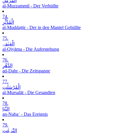
الْمُزَّمِّلِ
al-Muzzammil - Der Verhüllte
74.
الْمُدَّثِّرِ
al-Muddaṯṯir - Der in den Mantel Gehüllte
75.
الْقِیٰمَۃِ
al-Qiyāma - Die Auferstehung
76.
الدَّھْرِ
ad-Dahr - Die Zeitspanne
77.
الْمُرْسَلٰتِ
al-Mursalāt - Die Gesandten
78.
النَّبَاِ
an-Nabaʾ - Das Ereignis
79.
النّٰزِعٰتِ