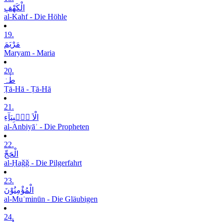
الْکَھْفِ
al-Kahf - Die Höhle
19.
مَرْیَمَ
Maryam - Maria
20.
طٰہٰ
Ṭā-Hā - Ṭā-Hā
21.
الْاَ نۡۢبِیَآءِ
al-Anbiyāʾ - Die Propheten
22.
الْحَجِّ
al-Ḥaǧǧ - Die Pilgerfahrt
23.
الْمُؤْمِنُوْنَ
al-Muʾminūn - Die Gläubigen
24.