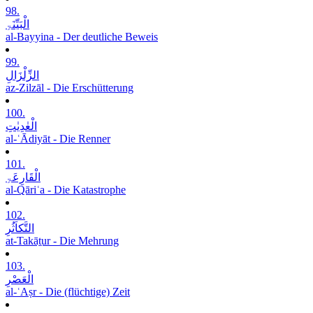
98.
الْبَیِّنَۃِ
al-Bayyina - Der deutliche Beweis
99.
الزِّلْزَالِ
az-Zilzāl - Die Erschütterung
100.
الْعٰدِیٰتِ
al-ʿĀdiyāt - Die Renner
101.
الْقَارِعَۃِ
al-Qāriʿa - Die Katastrophe
102.
التَّکاَثُرِ
at-Takāṯur - Die Mehrung
103.
الْعَصْرِ
al-ʿAṣr - Die (flüchtige) Zeit