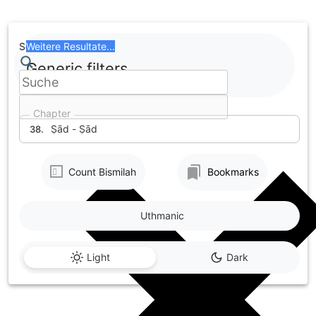
Skip
to
content
Search
Weitere Resultate...
Generic filters
Chapter
Ṣād - Ṣād
38.
Count Bismilah
Bookmarks
Uthmanic
Light
Dark