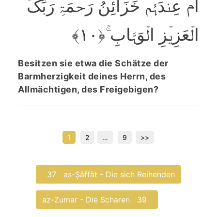
اَمۡ عِنۡدَہُمۡ خَزَآئِنُ رَحۡمَۃِ رَبِّکَ
الۡعَزِیۡزِ الۡوَہَّابِ ۚ﴿۱۰﴾
Besitzen sie etwa die Schätze der
Barmherzigkeit deines Herrn, des
Allmächtigen, des Freigebigen?
Seitennummerierung
1
2
…
9
>>
der
Beiträge
37
aṣ-Ṣāffāt - Die sich Reihenden
az-Zumar - Die Scharen
39