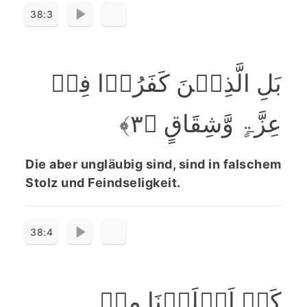
38:3
بَلِ الَّذِیۡنَ کَفَرُوۡا فِیۡ
عِزَّۃٍ وَّشِقَاقٍ ﴿۳﴾
Die aber ungläubig sind, sind in falschem
Stolz und Feindseligkeit.
38:4
کَمۡ اَہۡلَکۡنَا مِنۡ