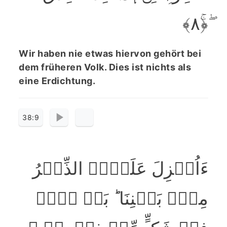
ۖ﴿ۚ۸﴾
Wir haben nie etwas hiervon gehört bei
dem früheren Volk. Dies ist nichts als
eine Erdichtung.
38:9
ءَاُنۡزِلَ عَلَیۡہِ الذِّکۡرُ
مِنۡۢ بَیۡنِنَا ؕ بَلۡ ہُمۡ