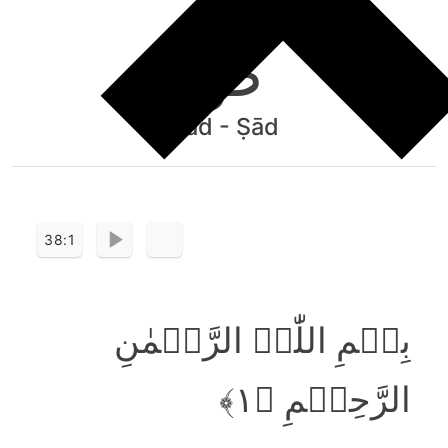
صٓ
Ṣād - Ṣād
38:1
بِسۡمِ اللّٰہِ الرَّحۡمٰنِ
الرَّحِیۡمِ ﴿۱﴾