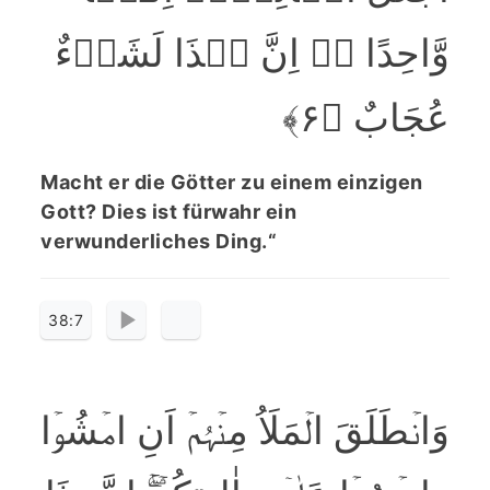
وَّاحِدًا ۚۖ اِنَّ ہٰذَا لَشَیۡءٌ
عُجَابٌ ﴿۶﴾
Macht er die Götter zu einem einzigen
Gott? Dies ist fürwahr ein
verwunderliches Ding.“
38:7
وَانۡطَلَقَ الۡمَلَاُ مِنۡہُمۡ اَنِ امۡشُوۡا