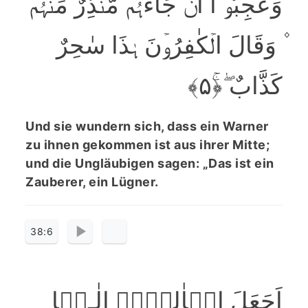
وَعَجِبُوۡۤا اَنۡ جَآءَہُمۡ مُّنۡذِرٌ مِّنۡہُمۡ
۫ وَقَالَ الۡکٰفِرُوۡنَ ہٰذَا سٰحِرٌ
کَذَّابٌ ۖ﴿ۚ۵﴾
Und sie wundern sich, dass ein Warner
zu ihnen gekommen ist aus ihrer Mitte;
und die Ungläubigen sagen: „Das ist ein
Zauberer, ein Lügner.
38:6
اَجَعَلَ الۡاٰلِہَۃَ اِلٰـہًا