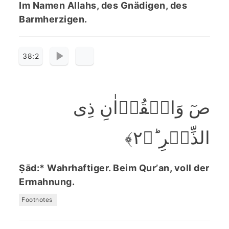
Im Namen Allahs, des Gnädigen, des
Barmherzigen.
38:2
صٓ وَالۡقُرۡاٰنِ ذِی
الذِّکۡرِ ؕ﴿۲﴾
Ṣād:* Wahrhaftiger. Beim Qurʼan, voll der
Ermahnung.
Footnotes