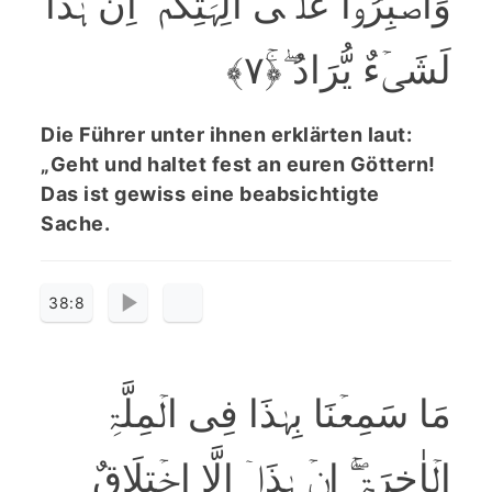
وَاصۡبِرُوۡا عَلٰۤی اٰلِہَتِکُمۡ ۚۖ اِنَّ ہٰذَا
لَشَیۡءٌ یُّرَادُ ۖ﴿ۚ۷﴾
Die Führer unter ihnen erklärten laut:
„Geht und haltet fest an euren Göttern!
Das ist gewiss eine beabsichtigte
Sache.
38:8
مَا سَمِعۡنَا بِہٰذَا فِی الۡمِلَّۃِ
الۡاٰخِرَۃِ ۚۖ اِنۡ ہٰذَاۤ اِلَّا اخۡتِلَاقٌ