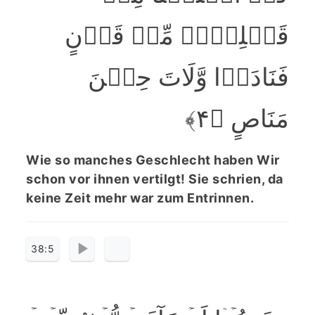
قَبۡلِہِمۡ مِّنۡ قَرۡنٍ
فَنَادَوۡا وَّلَاتَ حِیۡنَ
مَنَاصٍ ﴿۴﴾
Wie so manches Geschlecht haben Wir
schon vor ihnen vertilgt! Sie schrien, da
keine Zeit mehr war zum Entrinnen.
38:5