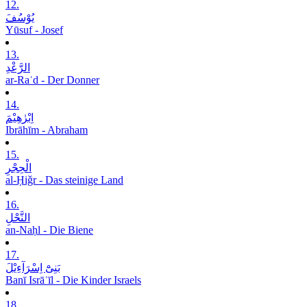
12.
یُوْسُفَ
Yūsuf - Josef
13.
الرَّعْدِ
ar-Raʿd - Der Donner
14.
اِبْرٰھِیْمَ
Ibrāhīm - Abraham
15.
الْحِجْرِ
al-Ḥiǧr - Das steinige Land
16.
النَّحْلِ
an-Naḥl - Die Biene
17.
بَنِیْٓ اِسْرَآءِیْلَ
Banī Isrāʾīl - Die Kinder Israels
18.