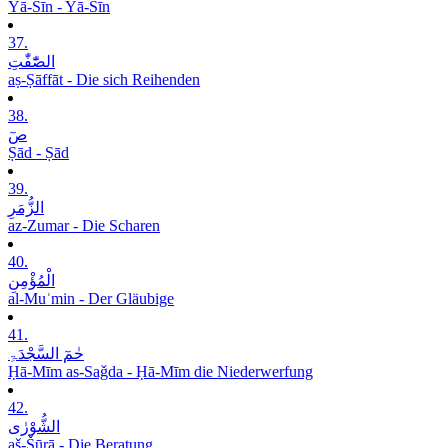
Yā-Sīn - Yā-Sīn
37.
الصّٰٓفّٰتِ
aṣ-Ṣāffāt - Die sich Reihenden
38.
صٓ
Ṣād - Ṣād
39.
الزُّمَرِ
az-Zumar - Die Scharen
40.
الْمُؤْمِنِ
al-Muʾmin - Der Gläubige
41.
حٰمٓ السَّجْدَۃِ
Ḥā-Mīm as-Saǧda - Ḥā-Mīm die Niederwerfung
42.
الشُّوْرٰی
aš-Šūrā - Die Beratung