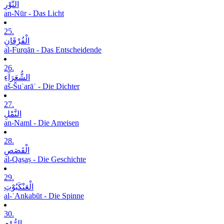
النُّوْرِ
an-Nūr - Das Licht
25.
الْفُرْقَانِ
al-Furqān - Das Entscheidende
26.
الشُّعَرَآءِ
aš-Šuʿarāʾ - Die Dichter
27.
النَّمْلِ
an-Naml - Die Ameisen
28.
الْقَصَصِ
al-Qaṣaṣ - Die Geschichte
29.
الْعَنْکَبُوْتِ
al-ʿAnkabūt - Die Spinne
30.
الرُّوْمِ