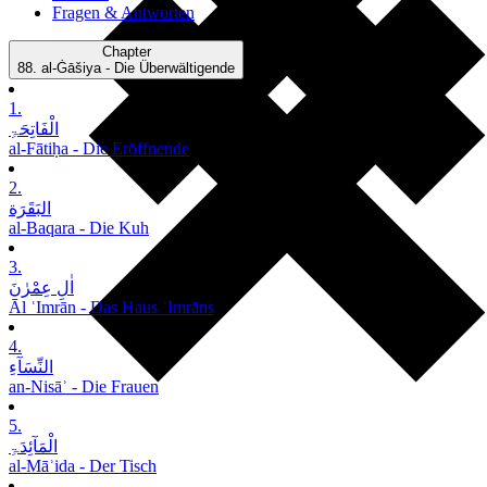
Fragen & Antworten
Chapter
88.
al-Ġāšiya - Die Überwältigende
1.
الْفَاتِحَۃِ
al-Fātiḥa - Die Eröffnende
2.
البَقَرَة
al-Baqara - Die Kuh
3.
اٰلِ عِمْرٰنَ
Āl ʿImrān - Das Haus ʿImrāns
4.
النِّسَآءِ
an-Nisāʾ - Die Frauen
5.
الْمَآئِدَۃِ
al-Māʾida - Der Tisch