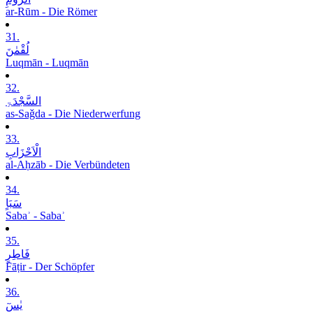
ar-Rūm - Die Römer
31.
لُقْمٰنَ
Luqmān - Luqmān
32.
السَّجْدَۃِ
as-Saǧda - Die Niederwerfung
33.
الْاَحْزَابِ
al-Aḥzāb - Die Verbündeten
34.
سَبَاٍ
Sabaʾ - Sabaʾ
35.
فَاطِرٍ
Fāṭir - Der Schöpfer
36.
یٰسٓ