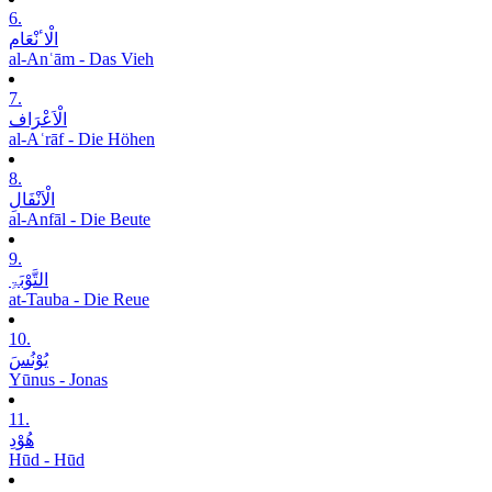
6.
الْاٴنْعَام
al-Anʿām - Das Vieh
7.
الْاَعْرَاف
al-Aʿrāf - Die Höhen
8.
الْاَنْفَالِ
al-Anfāl - Die Beute
9.
التَّوْبَۃِ
at-Tauba - Die Reue
10.
یُوْنُسَ
Yūnus - Jonas
11.
ھُوْدِ
Hūd - Hūd