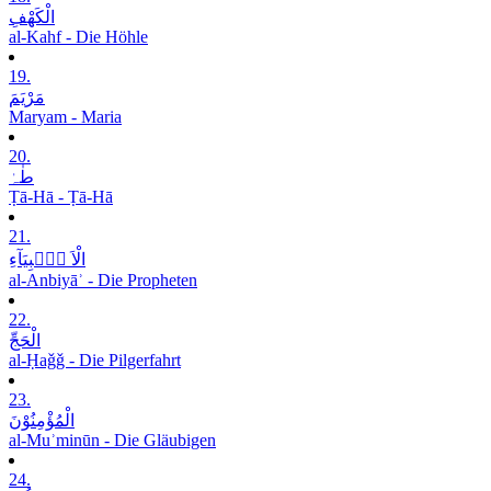
الْکَھْفِ
al-Kahf - Die Höhle
19.
مَرْیَمَ
Maryam - Maria
20.
طٰہٰ
Ṭā-Hā - Ṭā-Hā
21.
الْاَ نۡۢبِیَآءِ
al-Anbiyāʾ - Die Propheten
22.
الْحَجِّ
al-Ḥaǧǧ - Die Pilgerfahrt
23.
الْمُؤْمِنُوْنَ
al-Muʾminūn - Die Gläubigen
24.