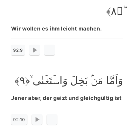
ؕ﴿۸﴾
Wir wollen es ihm leicht machen.
92:9
وَاَمَّا مَنۡۢ بَخِلَ وَاسۡتَغۡنٰی ۙ﴿۹﴾
Jener aber, der geizt und gleichgültig ist
92:10