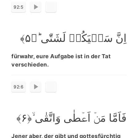
92:5
اِنَّ سَعۡیَکُمۡ لَشَتّٰی ؕ﴿۵﴾
fürwahr, eure Aufgabe ist in der Tat
verschieden.
92:6
فَاَمَّا مَنۡ اَعۡطٰی وَاتَّقٰی ۙ﴿۶﴾
Jener aber, der gibt und gottesfürchtig