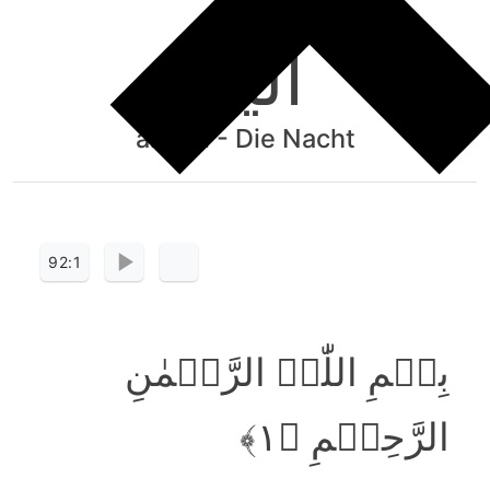
الَّیْلِ
al-Lail - Die Nacht
92:1
بِسۡمِ اللّٰہِ الرَّحۡمٰنِ
الرَّحِیۡمِ ﴿۱﴾