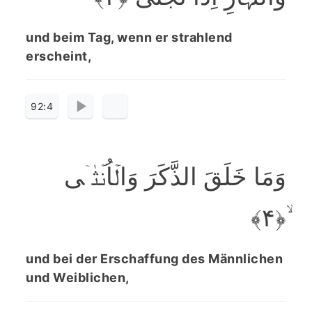
und beim Tag, wenn er strahlend
erscheint,
92:4
وَمَا خَلَقَ الذَّکَرَ وَالۡاُنۡثٰۤی
ۙ﴿۴﴾
und bei der Erschaffung des Männlichen
und Weiblichen,