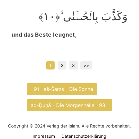
وَکَذَّبَ بِالۡحُسۡنٰی ۙ﴿۱۰﴾
und das Beste leugnet,
Seitennummerierung
1
2
3
>>
der
Beiträge
91
aš-Šams - Die Sonne
aḍ-Ḍuḥā - Die Morgenhelle
93
Copyright © 2024 Verlag der Islam. Alle Rechte vorbehalten.
Impressum
Datenschutzerklärung