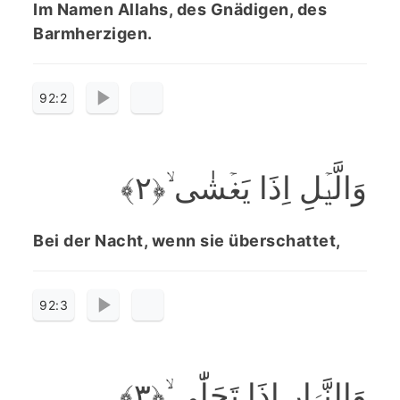
Im Namen Allahs, des Gnädigen, des
Barmherzigen.
92:2
وَالَّیۡلِ اِذَا یَغۡشٰی ۙ﴿۲﴾
Bei der Nacht, wenn sie überschattet,
92:3
وَالنَّہَارِ اِذَا تَجَلّٰی ۙ﴿۳﴾