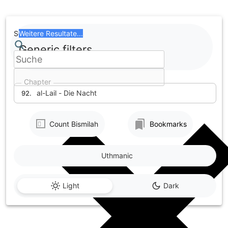
Skip
to
content
Search
Weitere Resultate...
Generic filters
Chapter
al-Lail - Die Nacht
92.
Count Bismilah
Bookmarks
Uthmanic
Light
Dark