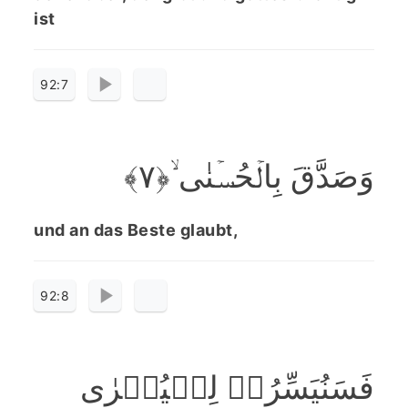
ist
92:7
وَصَدَّقَ بِالۡحُسۡنٰی ۙ﴿۷﴾
und an das Beste glaubt,
92:8
فَسَنُیَسِّرُہٗ لِلۡیُسۡرٰی