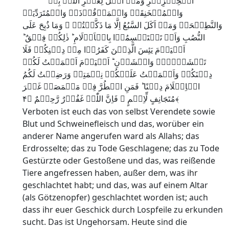
الۡخِنۡزِیۡرِ وَمَاۤ اُہِلَّ لِغَیۡرِ اللّٰہِ بِہٖ
وَالۡمُنۡخَنِقَۃُ وَالۡمَوۡقُوۡذَۃُ وَالۡمُتَرَدِّیَۃُ
وَالنَّطِیۡحَۃُ وَمَاۤ اَکَلَ السَّبُعُ اِلَّا مَا ذَکَّیۡتُمۡ ۟ وَمَا ذُبِحَ عَلَی
النُّصُبِ وَاَنۡ تَسۡتَقۡسِمُوۡا بِالۡاَزۡلَامِ ؕ ذٰلِکُمۡ فِسۡقٌ ؕ
اَلۡیَوۡمَ یَئِسَ الَّذِیۡنَ کَفَرُوۡا مِنۡ دِیۡنِکُمۡ فَلَا
تَخۡشَوۡہُمۡ وَاخۡشَوۡنِ ؕ اَلۡیَوۡمَ اَکۡمَلۡتُ لَکُمۡ
دِیۡنَکُمۡ وَاَتۡمَمۡتُ عَلَیۡکُمۡ نِعۡمَتِیۡ وَرَضِیۡتُ لَکُمُ
الۡاِسۡلَامَ دِیۡنًا ؕ فَمَنِ اضۡطُرَّ فِیۡ مَخۡمَصَۃٍ غَیۡرَ
مُتَجَانِفٍ لِّاِثۡمٍ ۙ فَاِنَّ اللّٰہَ غَفُوۡرٌ رَّحِیۡمٌ ﴿۴﴾
Verboten ist euch das von selbst Verendete sowie
Blut und Schweinefleisch und das, worüber ein
anderer Name angerufen ward als Allahs; das
Erdrosselte; das zu Tode Geschlagene; das zu Tode
Gestürzte oder Gestoßene und das, was reißende
Tiere angefressen haben, außer dem, was ihr
geschlachtet habt; und das, was auf einem Altar
(als Götzenopfer) geschlachtet worden ist; auch
dass ihr euer Geschick durch Lospfeile zu erkunden
sucht. Das ist Ungehorsam. Heute sind die