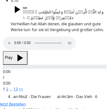
5:10
وَعَدَ اللّٰہُ الَّذِیۡنَ اٰمَنُوۡا وَعَمِلُوا الصّٰلِحٰتِ ۙ لَہُمۡ
مَّغۡفِرَۃٌ وَّاَجۡرٌ عَظِیۡمٌ ﴿۱۰﴾
Verheißen hat Allah denen, die glauben und gute
Werke tun: für sie ist Vergebung und großer Lohn.
Play
0:00
/
0:00
Seitennummerierung
1
2
…
13
>>
der
4
an-Nisāʾ - Die Frauen
al-Anʿām - Das Vieh
6
Beiträge
Jetzt Bestellen