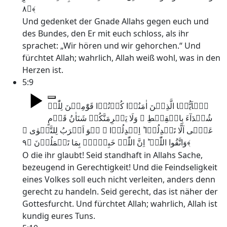
﴿۸﴾
Und gedenket der Gnade Allahs gegen euch und
des Bundes, den Er mit euch schloss, als ihr
sprachet: „Wir hören und wir gehorchen.“ Und
fürchtet Allah; wahrlich, Allah weiß wohl, was in den
Herzen ist.
5:9
یٰۤاَیُّہَا الَّذِیۡنَ اٰمَنُوۡا کُوۡنُوۡا قَوّٰمِیۡنَ لِلّٰہِ
شُہَدَآءَ بِالۡقِسۡطِ ۫ وَلَا یَجۡرِمَنَّکُمۡ شَنَاٰنُ قَوۡمٍ
عَلٰۤی اَلَّا تَعۡدِلُوۡا ؕ اِعۡدِلُوۡا ۟ ہُوَ اَقۡرَبُ لِلتَّقۡوٰی ۫
وَاتَّقُوا اللّٰہَ ؕ اِنَّ اللّٰہَ خَبِیۡرٌۢ بِمَا تَعۡمَلُوۡنَ ﴿۹﴾
O die ihr glaubt! Seid standhaft in Allahs Sache,
bezeugend in Gerechtigkeit! Und die Feindseligkeit
eines Volkes soll euch nicht verleiten, anders denn
gerecht zu handeln. Seid gerecht, das ist näher der
Gottesfurcht. Und fürchtet Allah; wahrlich, Allah ist
kundig eures Tuns.