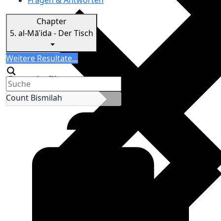
Fragen & Antworten
Chapter
5.
al-Māʾida - Der Tisch
Search
Weitere Resultate...
Generic filters
Count Bismilah