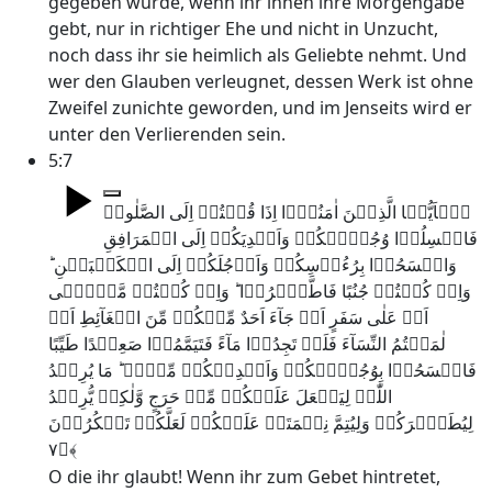
gegeben wurde, wenn ihr ihnen ihre Morgengabe
gebt, nur in richtiger Ehe und nicht in Unzucht,
noch dass ihr sie heimlich als Geliebte nehmt. Und
wer den Glauben verleugnet, dessen Werk ist ohne
Zweifel zunichte geworden, und im Jenseits wird er
unter den Verlierenden sein.
5:7
یٰۤاَیُّہَا الَّذِیۡنَ اٰمَنُوۡۤا اِذَا قُمۡتُمۡ اِلَی الصَّلٰوۃِ
فَاغۡسِلُوۡا وُجُوۡہَکُمۡ وَاَیۡدِیَکُمۡ اِلَی الۡمَرَافِقِ
وَامۡسَحُوۡا بِرُءُوۡسِکُمۡ وَاَرۡجُلَکُمۡ اِلَی الۡکَعۡبَیۡنِ ؕ
وَاِنۡ کُنۡتُمۡ جُنُبًا فَاطَّہَّرُوۡا ؕ وَاِنۡ کُنۡتُمۡ مَّرۡضٰۤی
اَوۡ عَلٰی سَفَرٍ اَوۡ جَآءَ اَحَدٌ مِّنۡکُمۡ مِّنَ الۡغَآئِطِ اَوۡ
لٰمَسۡتُمُ النِّسَآءَ فَلَمۡ تَجِدُوۡا مَآءً فَتَیَمَّمُوۡا صَعِیۡدًا طَیِّبًا
فَامۡسَحُوۡا بِوُجُوۡہِکُمۡ وَاَیۡدِیۡکُمۡ مِّنۡہُ ؕ مَا یُرِیۡدُ
اللّٰہُ لِیَجۡعَلَ عَلَیۡکُمۡ مِّنۡ حَرَجٍ وَّلٰکِنۡ یُّرِیۡدُ
لِیُطَہِّرَکُمۡ وَلِیُتِمَّ نِعۡمَتَہٗ عَلَیۡکُمۡ لَعَلَّکُمۡ تَشۡکُرُوۡنَ
﴿۷﴾
O die ihr glaubt! Wenn ihr zum Gebet hintretet,