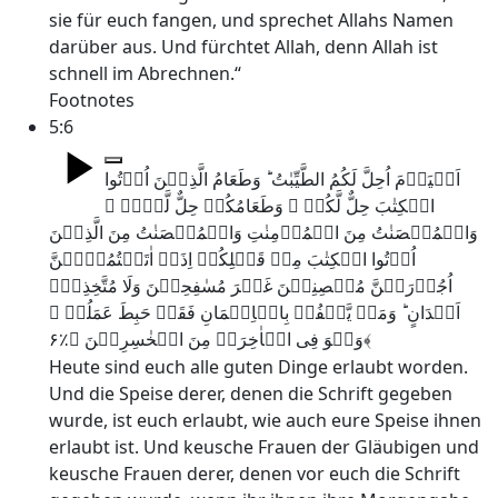
sie für euch fangen, und sprechet Allahs Namen
darüber aus. Und fürchtet Allah, denn Allah ist
schnell im Abrechnen.“
Footnotes
5:6
اَلۡیَوۡمَ اُحِلَّ لَکُمُ الطَّیِّبٰتُ ؕ وَطَعَامُ الَّذِیۡنَ اُوۡتُوا
الۡکِتٰبَ حِلٌّ لَّکُمۡ ۪ وَطَعَامُکُمۡ حِلٌّ لَّہُمۡ ۫
وَالۡمُحۡصَنٰتُ مِنَ الۡمُؤۡمِنٰتِ وَالۡمُحۡصَنٰتُ مِنَ الَّذِیۡنَ
اُوۡتُوا الۡکِتٰبَ مِنۡ قَبۡلِکُمۡ اِذَاۤ اٰتَیۡتُمُوۡہُنَّ
اُجُوۡرَہُنَّ مُحۡصِنِیۡنَ غَیۡرَ مُسٰفِحِیۡنَ وَلَا مُتَّخِذِیۡۤ
اَخۡدَانٍ ؕ وَمَنۡ یَّکۡفُرۡ بِالۡاِیۡمَانِ فَقَدۡ حَبِطَ عَمَلُہٗ ۫
وَہُوَ فِی الۡاٰخِرَۃِ مِنَ الۡخٰسِرِیۡنَ ﴿٪۶﴾
Heute sind euch alle guten Dinge erlaubt worden.
Und die Speise derer, denen die Schrift gegeben
wurde, ist euch erlaubt, wie auch eure Speise ihnen
erlaubt ist. Und keusche Frauen der Gläubigen und
keusche Frauen derer, denen vor euch die Schrift