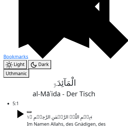
Bookmarks
Light
Dark
Uthmanic
الْمَآئِدَۃِ
al-Māʾida - Der Tisch
5:1
بِسۡمِ اللّٰہِ الرَّحۡمٰنِ الرَّحِیۡمِ ﴿۱﴾
Im Namen Allahs, des Gnädigen, des