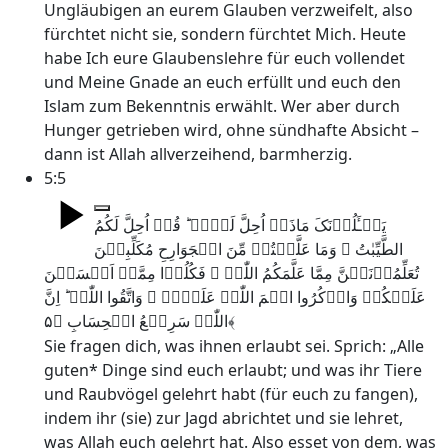
Ungläubigen an eurem Glauben verzweifelt, also
fürchtet nicht sie, sondern fürchtet Mich. Heute
habe Ich eure Glaubenslehre für euch vollendet
und Meine Gnade an euch erfüllt und euch den
Islam zum Bekenntnis erwählt. Wer aber durch
Hunger getrieben wird, ohne sündhafte Absicht –
dann ist Allah allverzeihend, barmherzig.
5:5
یَسۡـَٔلُوۡنَکَ مَاذَاۤ اُحِلَّ لَہُمۡ ؕ قُلۡ اُحِلَّ لَکُمُ
الطَّیِّبٰتُ ۙ وَمَا عَلَّمۡتُمۡ مِّنَ الۡجَوَارِحِ مُکَلِّبِیۡنَ
تُعَلِّمُوۡنَہُنَّ مِمَّا عَلَّمَکُمُ اللّٰہُ ۫ فَکُلُوۡا مِمَّاۤ اَمۡسَکۡنَ
عَلَیۡکُمۡ وَاذۡکُرُوا اسۡمَ اللّٰہِ عَلَیۡہِ ۪ وَاتَّقُوا اللّٰہَ ؕ اِنَّ
اللّٰہَ سَرِیۡعُ الۡحِسَابِ ﴿۵﴾
Sie fragen dich, was ihnen erlaubt sei. Sprich: „Alle
guten* Dinge sind euch erlaubt; und was ihr Tiere
und Raubvögel gelehrt habt (für euch zu fangen),
indem ihr (sie) zur Jagd abrichtet und sie lehret,
was Allah euch gelehrt hat. Also esset von dem, was