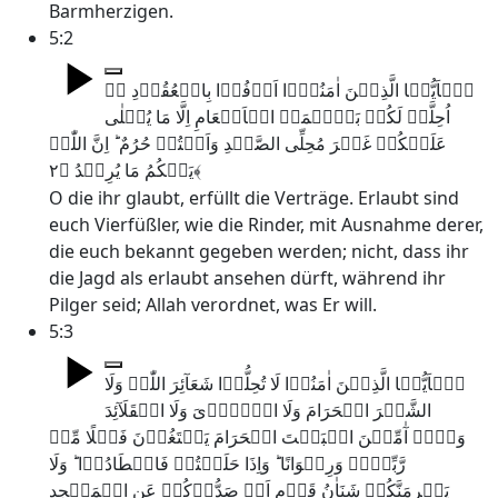
Barmherzigen.
5:2
یٰۤاَیُّہَا الَّذِیۡنَ اٰمَنُوۡۤا اَوۡفُوۡا بِالۡعُقُوۡدِ ۬ؕ
اُحِلَّتۡ لَکُمۡ بَہِیۡمَۃُ الۡاَنۡعَامِ اِلَّا مَا یُتۡلٰی
عَلَیۡکُمۡ غَیۡرَ مُحِلِّی الصَّیۡدِ وَاَنۡتُمۡ حُرُمٌ ؕ اِنَّ اللّٰہَ
یَحۡکُمُ مَا یُرِیۡدُ ﴿۲﴾
O die ihr glaubt, erfüllt die Verträge. Erlaubt sind
euch Vierfüßler, wie die Rinder, mit Ausnahme derer,
die euch bekannt gegeben werden; nicht, dass ihr
die Jagd als erlaubt ansehen dürft, während ihr
Pilger seid; Allah verordnet, was Er will.
5:3
یٰۤاَیُّہَا الَّذِیۡنَ اٰمَنُوۡا لَا تُحِلُّوۡا شَعَآئِرَ اللّٰہِ وَلَا
الشَّہۡرَ الۡحَرَامَ وَلَا الۡہَدۡیَ وَلَا الۡقَلَآئِدَ
وَلَاۤ آٰمِّیۡنَ الۡبَیۡتَ الۡحَرَامَ یَبۡتَغُوۡنَ فَضۡلًا مِّنۡ
رَّبِّہِمۡ وَرِضۡوَانًا ؕ وَاِذَا حَلَلۡتُمۡ فَاصۡطَادُوۡا ؕ وَلَا
یَجۡرِمَنَّکُمۡ شَنَاٰنُ قَوۡمٍ اَنۡ صَدُّوۡکُمۡ عَنِ الۡمَسۡجِدِ