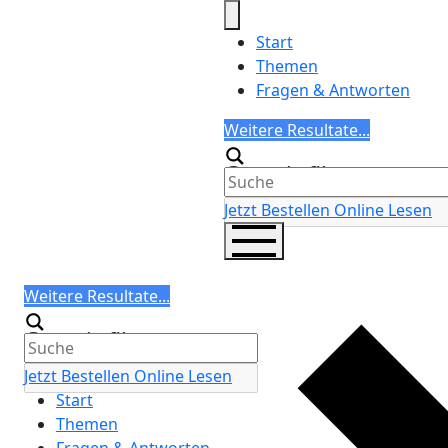
Skip
to
Start
content
Themen
Fragen & Antworten
Search
Weitere Resultate...
Generic filters
Jetzt Bestellen
Online Lesen
Search
Weitere Resultate...
Generic filters
Jetzt Bestellen
Online Lesen
Start
Themen