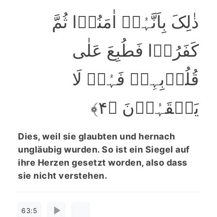
ذٰلِکَ بِاَنَّہُمۡ اٰمَنُوۡا ثُمَّ
کَفَرُوۡا فَطُبِعَ عَلٰی
قُلُوۡبِہِمۡ فَہُمۡ لَا
یَفۡقَہُوۡنَ ﴿۴﴾
Dies, weil sie glaubten und hernach
ungläubig wurden. So ist ein Siegel auf
ihre Herzen gesetzt worden, also dass
sie nicht verstehen.
63:5