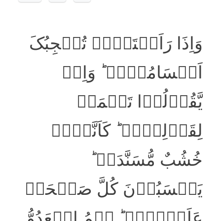
وَاِذَا رَاَیۡتَہُمۡ تُعۡجِبُکَ
اَجۡسَامُہُمۡ ؕ وَاِنۡ
یَّقُوۡلُوۡا تَسۡمَعۡ
لِقَوۡلِہِمۡ ؕ کَاَنَّہُمۡ
خُشُبٌ مُّسَنَّدَۃٌ ؕ
یَحۡسَبُوۡنَ کُلَّ صَیۡحَۃٍ
عَلَیۡہِمۡ ؕ ہُمُ الۡعَدُوُّ