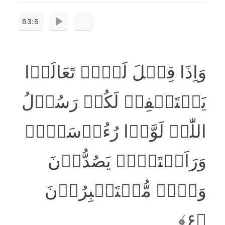
63:6
وَاِذَا قِیۡلَ لَہُمۡ تَعَالَوۡا
یَسۡتَغۡفِرۡ لَکُمۡ رَسُوۡلُ
اللّٰہِ لَوَّوۡا رُءُوۡسَہُمۡ
وَرَاَیۡتَہُمۡ یَصُدُّوۡنَ
وَہُمۡ مُّسۡتَکۡبِرُوۡنَ
﴿۶﴾