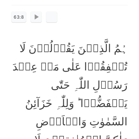
63:8
ہُمُ الَّذِیۡنَ یَقُوۡلُوۡنَ لَا
تُنۡفِقُوۡا عَلٰی مَنۡ عِنۡدَ
رَسُوۡلِ اللّٰہِ حَتّٰی
یَنۡفَضُّوۡا ؕ وَلِلّٰہِ خَزَآئِنُ
السَّمٰوٰتِ وَالۡاَرۡضِ