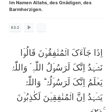
Im Namen Allahs, des Gnädigen, des
Barmherzigen.
63:2
اِذَا جَآءَکَ الۡمُنٰفِقُوۡنَ قَالُوۡا
نَشۡہَدُ اِنَّکَ لَرَسُوۡلُ اللّٰہِ ۘ وَاللّٰہُ
یَعۡلَمُ اِنَّکَ لَرَسُوۡلُہٗ ؕ وَاللّٰہُ
یَشۡہَدُ اِنَّ الۡمُنٰفِقِیۡنَ لَکٰذِبُوۡنَ
ۚ﴿۲﴾