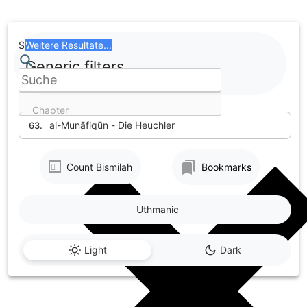
Skip
to
content
Search
Weitere Resultate...
Generic filters
Chapter
al-Munāfiqūn - Die Heuchler
63.
Count Bismilah
Bookmarks
Uthmanic
Light
Dark