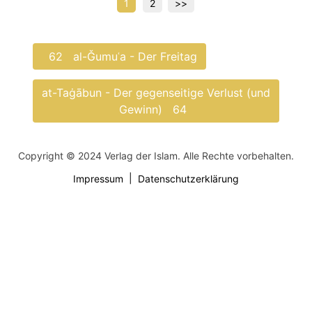
Seitennummerierung
1
2
>>
der
Beiträge
62
al-Ǧumuʿa - Der Freitag
at-Taġābun - Der gegenseitige Verlust (und
Gewinn)
64
Copyright © 2024 Verlag der Islam. Alle Rechte vorbehalten.
Impressum
Datenschutzerklärung