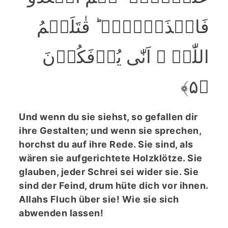
فَاحۡذَرۡہُمۡ ؕ قٰتَلَہُمُ
اللّٰہُ ۫ اَنّٰی یُؤۡفَکُوۡنَ
﴿۵﴾
Und wenn du sie siehst, so gefallen dir
ihre Gestalten; und wenn sie sprechen,
horchst du auf ihre Rede. Sie sind, als
wären sie aufgerichtete Holzklötze. Sie
glauben, jeder Schrei sei wider sie. Sie
sind der Feind, drum hüte dich vor ihnen.
Allahs Fluch über sie! Wie sie sich
abwenden lassen!