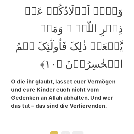
وَلَاۤ اَوۡلَادُکُمۡ عَنۡ
ذِکۡرِ اللّٰہِ ۚ وَمَنۡ
یَّفۡعَلۡ ذٰلِکَ فَاُولٰٓئِکَ ہُمُ
الۡخٰسِرُوۡنَ ﴿۱۰﴾
O die ihr glaubt, lasset euer Vermögen
und eure Kinder euch nicht vom
Gedenken an Allah abhalten. Und wer
das tut – das sind die Verlierenden.