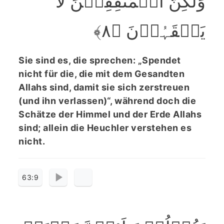
وَلٰکِنَّ الۡمُنٰفِقِیۡنَ لَا
یَفۡقَہُوۡنَ ﴿۸﴾
Sie sind es, die sprechen: „Spendet
nicht für die, die mit dem Gesandten
Allahs sind, damit sie sich zerstreuen
(und ihn verlassen)“, während doch die
Schätze der Himmel und der Erde Allahs
sind; allein die Heuchler verstehen es
nicht.
63:9