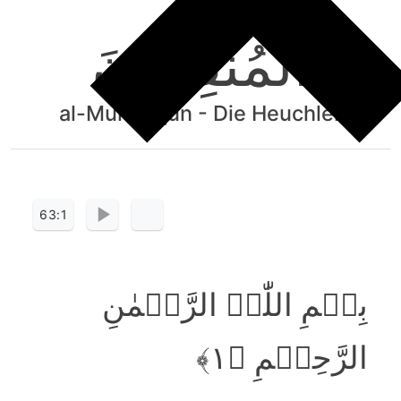
الْمُنٰفِقُوْنَ
al-Munāfiqūn - Die Heuchler
63:1
بِسۡمِ اللّٰہِ الرَّحۡمٰنِ
الرَّحِیۡمِ ﴿۱﴾