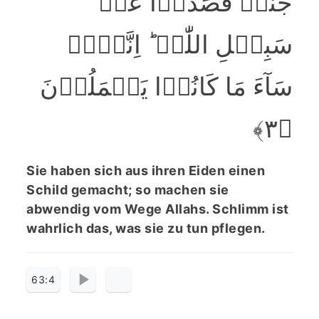
جُنَّۃً فَصَدُّوۡا عَنۡ
سَبِیۡلِ اللّٰہِ ؕ اِنَّہُمۡ
سَآءَ مَا کَانُوۡا یَعۡمَلُوۡنَ
﴿۳﴾
Sie haben sich aus ihren Eiden einen
Schild gemacht; so machen sie
abwendig vom Wege Allahs. Schlimm ist
wahrlich das, was sie zu tun pflegen.
63:4