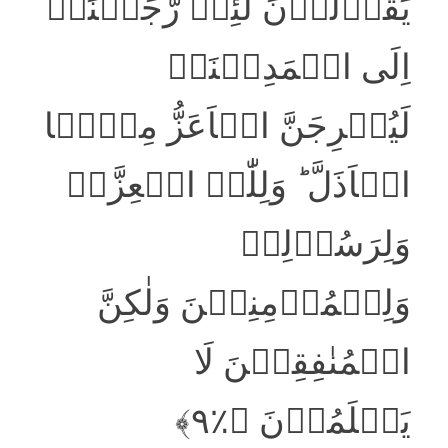
یَقُوۡلُوۡنَ لَئِنۡ رَّجَعۡنَاۤ
اِلَی الۡمَدِیۡنَۃِ
لَیُخۡرِجَنَّ الۡاَعَزُّ مِنۡہَا
الۡاَذَلَّ ؕ وَلِلّٰہِ الۡعِزَّۃُ
وَلِرَسُوۡلِہٖ
وَلِلۡمُؤۡمِنِیۡنَ وَلٰکِنَّ
الۡمُنٰفِقِیۡنَ لَا
یَعۡلَمُوۡنَ ﴿٪۹﴾