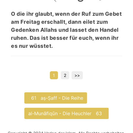
O die ihr glaubt, wenn der Ruf zum Gebet
am Freitag erschallt, dann eilet zum
Gedenken Allahs und lasset den Handel
ruhen. Das ist besser für euch, wenn ihr
es nur wüsstet.
Seitennummerierung
1
2
>>
der
Beiträge
61
aṣ-Ṣaff - Die Reihe
al-Munāfiqūn - Die Heuchler
63