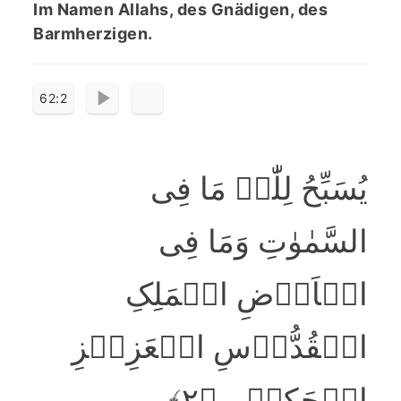
Im Namen Allahs, des Gnädigen, des
Barmherzigen.
62:2
یُسَبِّحُ لِلّٰہِ مَا فِی
السَّمٰوٰتِ وَمَا فِی
الۡاَرۡضِ الۡمَلِکِ
الۡقُدُّوۡسِ الۡعَزِیۡزِ
الۡحَکِیۡمِ ﴿۲﴾