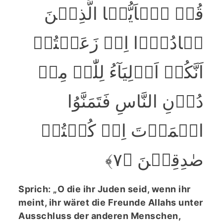
قُلۡ یٰۤاَیُّہَا الَّذِیۡنَ
ہَادُوۡۤا اِنۡ زَعَمۡتُمۡ
اَنَّکُمۡ اَوۡلِیَآءُ لِلّٰہِ مِنۡ
دُوۡنِ النَّاسِ فَتَمَنَّوُا
الۡمَوۡتَ اِنۡ کُنۡتُمۡ
صٰدِقِیۡنَ ﴿۷﴾
Sprich: „O die ihr Juden seid, wenn ihr
meint, ihr wäret die Freunde Allahs unter
Ausschluss der anderen Menschen,