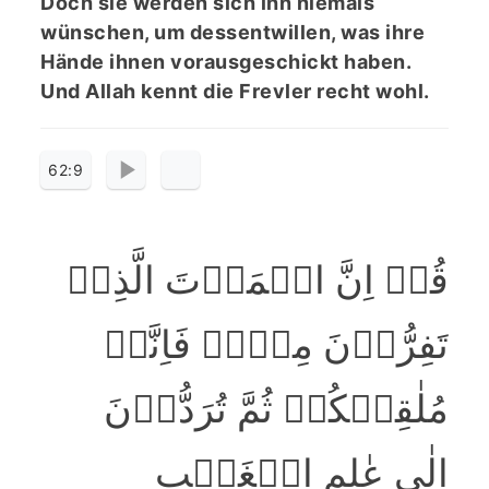
Doch sie werden sich ihn niemals
wünschen, um dessentwillen, was ihre
Hände ihnen vorausgeschickt haben.
Und Allah kennt die Frevler recht wohl.
62:9
قُلۡ اِنَّ الۡمَوۡتَ الَّذِیۡ
تَفِرُّوۡنَ مِنۡہُ فَاِنَّہٗ
مُلٰقِیۡکُمۡ ثُمَّ تُرَدُّوۡنَ
اِلٰی عٰلِمِ الۡغَیۡبِ