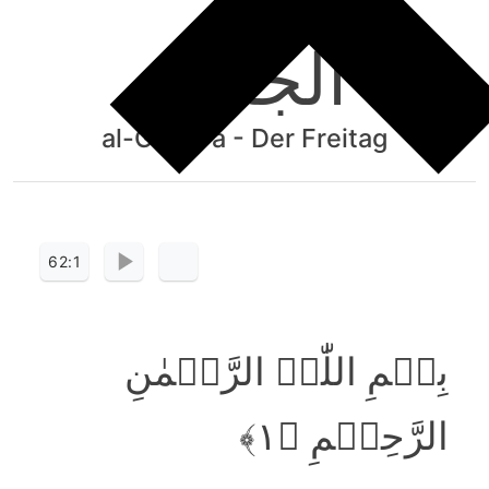
الْجُمُعَۃِ
al-Ǧumuʿa - Der Freitag
62:1
بِسۡمِ اللّٰہِ الرَّحۡمٰنِ
الرَّحِیۡمِ ﴿۱﴾