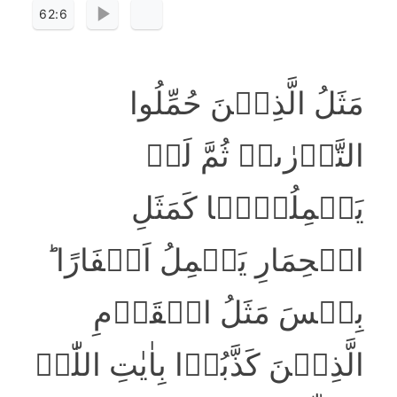
62:6
مَثَلُ الَّذِیۡنَ حُمِّلُوا
التَّوۡرٰٮۃَ ثُمَّ لَمۡ
یَحۡمِلُوۡہَا کَمَثَلِ
الۡحِمَارِ یَحۡمِلُ اَسۡفَارًا ؕ
بِئۡسَ مَثَلُ الۡقَوۡمِ
الَّذِیۡنَ کَذَّبُوۡا بِاٰیٰتِ اللّٰہِ