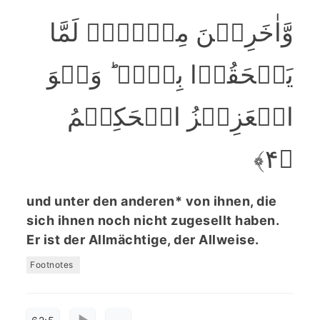
وَّاٰخَرِیۡنَ مِنۡہُمۡ لَمَّا
یَلۡحَقُوۡا بِہِمۡ ؕ وَہُوَ
الۡعَزِیۡزُ الۡحَکِیۡمُ
﴿۴﴾
und unter den anderen* von ihnen, die
sich ihnen noch nicht zugesellt haben.
Er ist der Allmächtige, der Allweise.
Footnotes