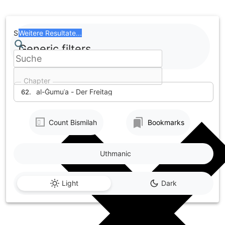
Skip
to
content
Search
Weitere Resultate...
Generic filters
Chapter
al-Ǧumuʿa - Der Freitag
62.
Count Bismilah
Bookmarks
Uthmanic
Light
Dark