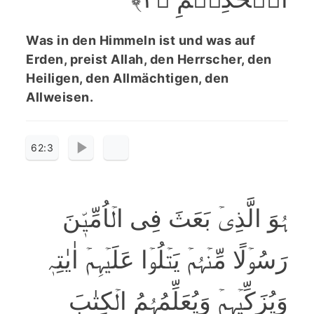
Was in den Himmeln ist und was auf
Erden, preist Allah, den Herrscher, den
Heiligen, den Allmächtigen, den
Allweisen.
62:3
ہُوَ الَّذِیۡ بَعَثَ فِی الۡاُمِّیّٖنَ
رَسُوۡلًا مِّنۡہُمۡ یَتۡلُوۡا عَلَیۡہِمۡ اٰیٰتِہٖ
وَیُزَکِّیۡہِمۡ وَیُعَلِّمُہُمُ الۡکِتٰبَ