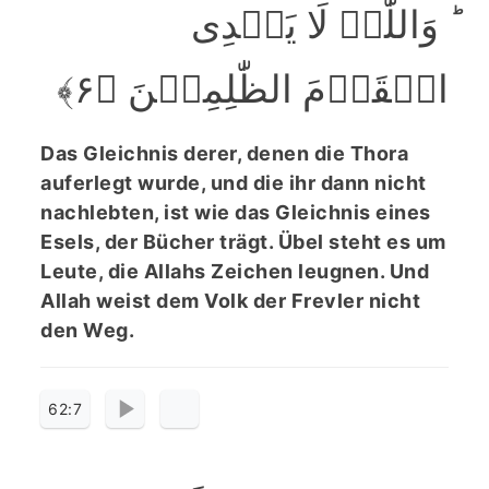
ؕ وَاللّٰہُ لَا یَہۡدِی
الۡقَوۡمَ الظّٰلِمِیۡنَ ﴿۶﴾
Das Gleichnis derer, denen die Thora
auferlegt wurde, und die ihr dann nicht
nachlebten, ist wie das Gleichnis eines
Esels, der Bücher trägt. Übel steht es um
Leute, die Allahs Zeichen leugnen. Und
Allah weist dem Volk der Frevler nicht
den Weg.
62:7