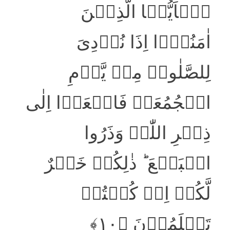
یٰۤاَیُّہَا الَّذِیۡنَ
اٰمَنُوۡۤا اِذَا نُوۡدِیَ
لِلصَّلٰوۃِ مِنۡ یَّوۡمِ
الۡجُمُعَۃِ فَاسۡعَوۡا اِلٰی
ذِکۡرِ اللّٰہِ وَذَرُوا
الۡبَیۡعَ ؕ ذٰلِکُمۡ خَیۡرٌ
لَّکُمۡ اِنۡ کُنۡتُمۡ
تَعۡلَمُوۡنَ ﴿۱۰﴾