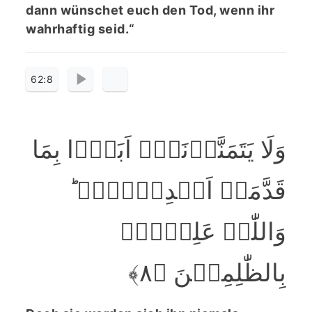
dann wünschet euch den Tod, wenn ihr
wahrhaftig seid.“
62:8
وَلَا یَتَمَنَّوۡنَہٗۤ اَبَدًۢا بِمَا
قَدَّمَتۡ اَیۡدِیۡہِمۡ ؕ
وَاللّٰہُ عَلِیۡمٌۢ
بِالظّٰلِمِیۡنَ ﴿۸﴾