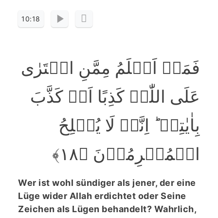
10:18
فَمَنۡ اَظۡلَمُ مِمَّنِ افۡتَرٰی
عَلَی اللّٰہِ کَذِبًا اَوۡ کَذَّبَ
بِاٰیٰتِہٖ ؕ اِنَّہٗ لَا یُفۡلِحُ
الۡمُجۡرِمُوۡنَ ﴿۱۸﴾
Wer ist wohl sündiger als jener, der eine
Lüge wider Allah erdichtet oder Seine
Zeichen als Lügen behandelt? Wahrlich,