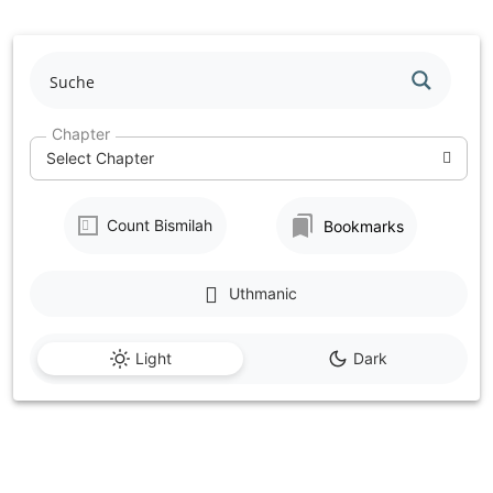
Skip
to
content
Chapter
Select Chapter
Count Bismilah
Bookmarks
Uthmanic
Light
Dark