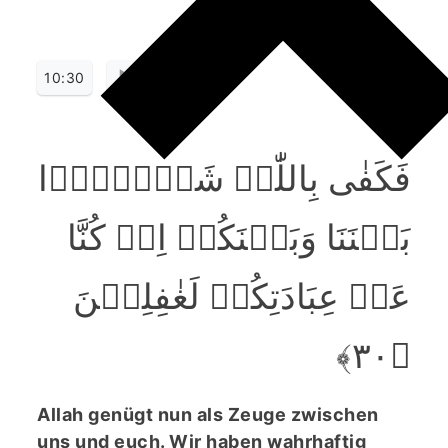
10:30
فَکَفٰی بِاللّٰہِ شَہِیۡدًۢا
بَیۡنَنَا وَبَیۡنَکُمۡ اِنۡ کُنَّا
عَنۡ عِبَادَتِکُمۡ لَغٰفِلِیۡنَ
﴿۳۰﴾
Allah genügt nun als Zeuge zwischen
uns und euch. Wir haben wahrhaftig