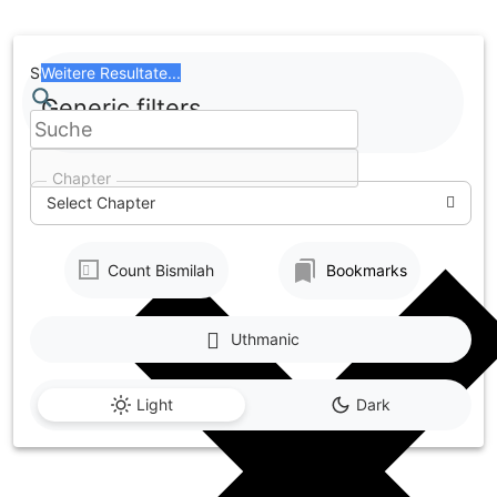
Skip
to
content
Search
Weitere Resultate...
Generic filters
Chapter
Select Chapter
Count Bismilah
Bookmarks
Uthmanic
Light
Dark