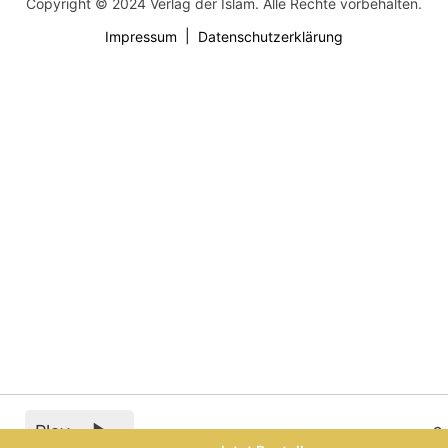
Copyright © 2024 Verlag der Islam. Alle Rechte vorbehalten.
Impressum
Datenschutzerklärung
Play
0