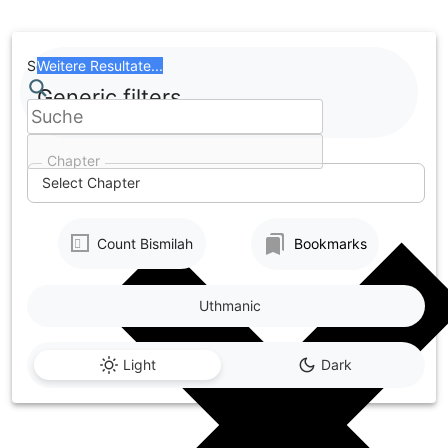
Skip
to
content
Search
Weitere Resultate...
Generic filters
Chapter
Select Chapter
Count Bismilah
Bookmarks
Uthmanic
Light
Dark