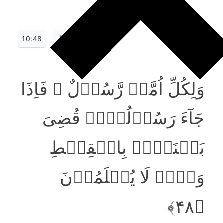
10:48
وَلِکُلِّ اُمَّۃٍ رَّسُوۡلٌ ۚ فَاِذَا
جَآءَ رَسُوۡلُہُمۡ قُضِیَ
بَیۡنَہُمۡ بِالۡقِسۡطِ
وَہُمۡ لَا یُظۡلَمُوۡنَ
﴿۴۸﴾