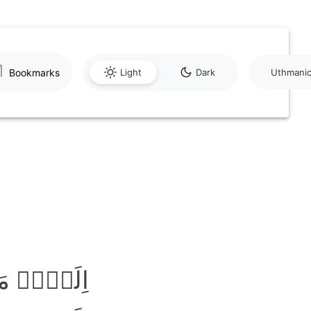
Bookmarks
Light
Dark
Uthmani
اِلَیۡہِ م ؕ