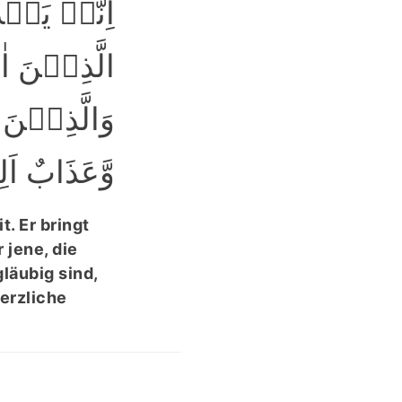
اِنَّہٗ یَبۡ
الَّذِیۡنَ ؕ
وَالَّذِیۡن
وَّعَذَابٌ ﴾
t. Er bringt
 jene, die
läubig sind,
erzliche