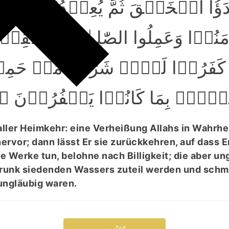
دَؤُا الۡخَلۡقَ ثُمَّ یُعِیۡدُہٗ لِیَجۡ
 اٰمَنُوۡا وَعَمِلُوا الصّٰلِحٰتِ بِالۡقِ
َ کَفَرُوۡا لَہُمۡ شَرَابٌ مِّنۡ حَمِ
اَلِیۡمٌۢ بِمَا کَانُوۡا یَکۡفُرُوۡنَ ﴿۵
aller Heimkehr: eine Verheißung Allahs in Wahrhei
rvor; dann lässt Er sie zurückkehren, auf dass Er
 Werke tun, belohne nach Billigkeit; die aber ung
Trunk siedenden Wassers zuteil werden und schm
 ungläubig waren.