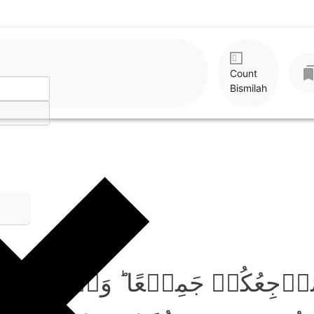
Count
Bismilah
َرۡجِعُکُمۡ جَمِیۡعًا ؕ وَعۡدَ اللّٰہِ 