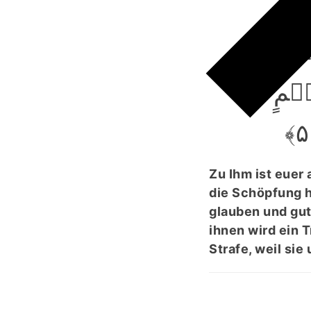
زِیَ
سۡطِ
یۡمٍ
Zu Ihm ist euer 
die Schöpfung he
glauben und gute
ihnen wird ein 
Strafe, weil sie