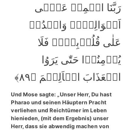
رَبَّنَا اطۡمِسۡ عَلٰۤی
اَمۡوَالِہِمۡ وَاشۡدُدۡ
عَلٰی قُلُوۡبِہِمۡ فَلَا
یُؤۡمِنُوۡا حَتّٰی یَرَوُا
الۡعَذَابَ الۡاَلِیۡمَ ﴿۸۹﴾
Und Mose sagte: „Unser Herr, Du hast
Pharao und seinen Häuptern Pracht
verliehen und Reichtümer im Leben
hienieden, (mit dem Ergebnis) unser
Herr, dass sie abwendig machen von