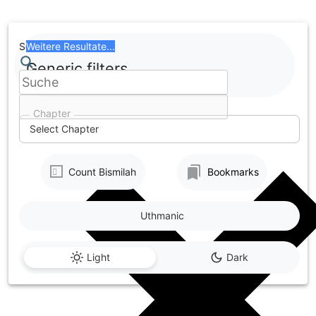
Skip
to
content
Search
Weitere Resultate...
Generic filters
Chapter
Select Chapter
Count Bismilah
Bookmarks
Uthmanic
Light
Dark