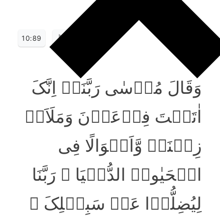
10:89
وَقَالَ مُوۡسٰی رَبَّنَاۤ اِنَّکَ
اٰتَیۡتَ فِرۡعَوۡنَ وَمَلَاَہٗ
زِیۡنَۃً وَّاَمۡوَالًا فِی
الۡحَیٰوۃِ الدُّنۡیَا ۙ رَبَّنَا
لِیُضِلُّوۡا عَنۡ سَبِیۡلِکَ ۚ