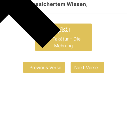
hr es nur mit gesichertem Wissen,
التَّکاَثُرِ
at-Takāṯur - Die
Mehrung
Previous Verse
Next Verse