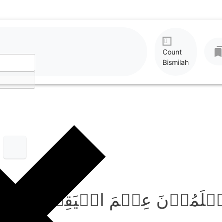
Count
Bismilah
 تَعۡلَمُوۡنَ عِلۡمَ الۡیَقِیۡنِ ؕ﴿۶