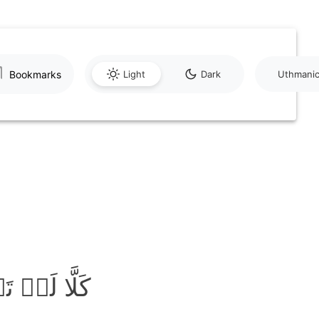
Bookmarks
Light
Dark
Uthmani
کَلَّا لَوۡ﴾