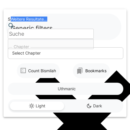
Skip
to
content
Search
Weitere Resultate...
Generic filters
Chapter
Select Chapter
Count Bismilah
Bookmarks
Uthmanic
Light
Dark