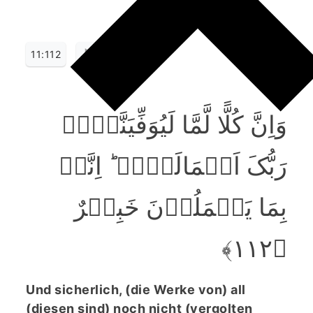
11:112
وَاِنَّ کُلًّا لَّمَّا لَیُوَفِّیَنَّہُمۡ
رَبُّکَ اَعۡمَالَہُمۡ ؕ اِنَّہٗ
بِمَا یَعۡمَلُوۡنَ خَبِیۡرٌ
﴿۱۱۲﴾
Und sicherlich, (die Werke von) all
(diesen sind) noch nicht (vergolten