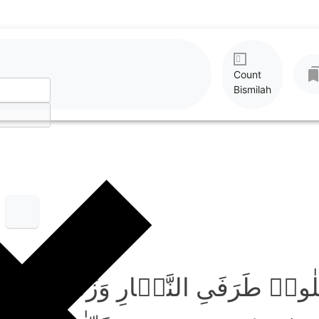
Count
Bismilah
َلٰوۃَ طَرَفَیِ النَّہَارِ وَزُلَفًا مِّنَ ا