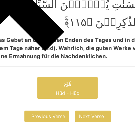
ؕ َنٰتِ یُذۡہِبۡنَ السَّیِّاٰتِ ؕ ذٰلِکَ
ذّٰکِرِیۡنَ ﴿۱۱۵
as Gebet an den beiden Enden des Tages und in 
dem Tage näher sind). Wahrlich, die guten Werke 
eine Ermahnung für die Nachdenklichen.
ھُوْدِ
Hūd - Hūd
Previous Verse
Next Verse