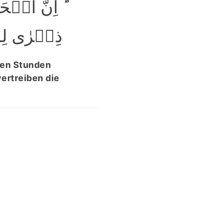
اِنَّ الۡحَس
ذِکۡرٰی لِل﴾ۚ
den Stunden
vertreiben die