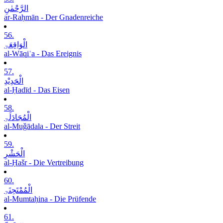
الرَّحْمٰنِ
ar-Raḥmān - Der Gnadenreiche
56.
الْوَاقِعَۃِ
al-Wāqiʿa - Das Ereignis
57.
الْحَدِیْدِ
al-Ḥadīd - Das Eisen
58.
الْمُجَادَلَۃِ
al-Muǧādala - Der Streit
59.
الْحَشْرِ
al-Ḥašr - Die Vertreibung
60.
الْمُمْتَحِنَۃِ
al-Mumtaḥina - Die Prüfende
61.