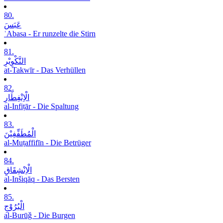
80.
عَبَسَ
ʿAbasa - Er runzelte die Stirn
81.
التَّکْوِیْرِ
at-Takwīr - Das Verhüllen
82.
الْاِنْفِطَارِ
al-Infiṭār - Die Spaltung
83.
الْمُطَفِّفِیْنَ
al-Muṭaffifīn - Die Betrüger
84.
الْاِنْشِقَاقِ
al-Inšiqāq - Das Bersten
85.
الْبُرُوْجِ
al-Burūǧ - Die Burgen