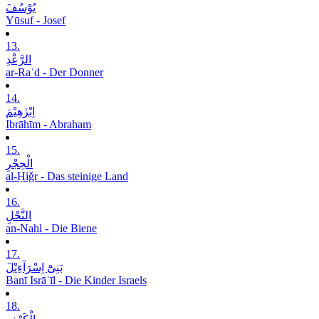
یُوْسُفَ
Yūsuf - Josef
13.
الرَّعْدِ
ar-Raʿd - Der Donner
14.
اِبْرٰھِیْمَ
Ibrāhīm - Abraham
15.
الْحِجْرِ
al-Ḥiǧr - Das steinige Land
16.
النَّحْلِ
an-Naḥl - Die Biene
17.
بَنِیْٓ اِسْرَآءِیْلَ
Banī Isrāʾīl - Die Kinder Israels
18.