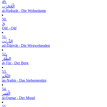
49.
الْحُجُرٰتِ
al-Ḥuǧurāt - Die Wohnräume
50.
قٓ
Qāf - Qāf
51.
الذّٰرِیٰتِ
aḏ-Ḏāriyāt - Die Wegwehenden
52.
الطُّوْرِ
aṭ-Ṭūr - Der Berg
53.
النَّجْمِ
an-Naǧm - Das Siebengestirn
54.
الْقَمَرِ
al-Qamar - Der Mond
55.