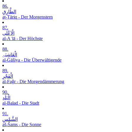
86.
الطَّارِقِ
aṭ-Ṭāriq - Der Morgenstern
87.
الْاَعْلٰی
al-Aʿlā - Der Höchste
88.
الْغَاشِیَۃِ
al-Ġāšiya - Die Überwältigende
89.
الْفَجْرِ
al-Faǧr - Die Morgendämmerung
90.
الْبَلَدِ
al-Balad - Die Stadt
91.
الشَّمْسِ
aš-Šams - Die Sonne