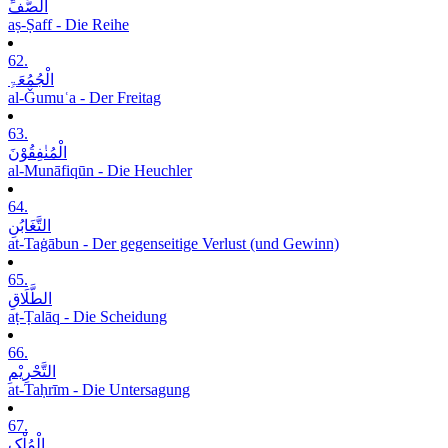
الصَّفِّ
aṣ-Ṣaff - Die Reihe
62.
الْجُمُعَۃِ
al-Ǧumuʿa - Der Freitag
63.
الْمُنٰفِقُوْنَ
al-Munāfiqūn - Die Heuchler
64.
التَّغَابُنِ
at-Taġābun - Der gegenseitige Verlust (und Gewinn)
65.
الطَّلَاقِ
aṭ-Ṭalāq - Die Scheidung
66.
التَّحْرِیْمِ
at-Taḥrīm - Die Untersagung
67.
الْمُلْکِ