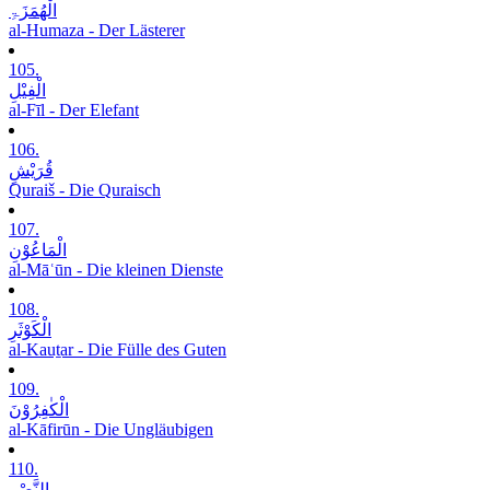
الْھُمَزَۃِ
al-Humaza - Der Lästerer
105.
الْفِیْلِ
al-Fīl - Der Elefant
106.
قُرَیْشٍ
Quraiš - Die Quraisch
107.
الْمَاعُوْنِ
al-Māʿūn - Die kleinen Dienste
108.
الْکَوْثَرِ
al-Kauṯar - Die Fülle des Guten
109.
الْکٰفِرُوْنَ
al-Kāfirūn - Die Ungläubigen
110.
النَّصْرِ