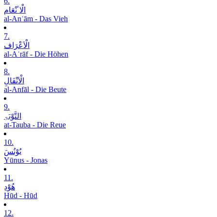
6.
الْاٴنْعَام
al-Anʿām - Das Vieh
7.
الْاَعْرَاف
al-Aʿrāf - Die Höhen
8.
الْاَنْفَالِ
al-Anfāl - Die Beute
9.
التَّوْبَۃِ
at-Tauba - Die Reue
10.
یُوْنُسَ
Yūnus - Jonas
11.
ھُوْدِ
Hūd - Hūd
12.