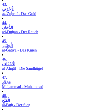
43.
الزُّخْرُفِ
az-Zuḫruf - Das Gold
44.
الدُّخَانِ
ad-Duḫān - Der Rauch
45.
الْجَاثِیَۃِ
al-Ǧāṯiya - Das Knien
46.
الْاَحْقَافِ
al-Aḥqāf - Die Sandhügel
47.
مُحَمَّدٍ
Muḥammad - Muhammad
48.
الْفَتْحِ
al-Fatḥ - Der Sieg