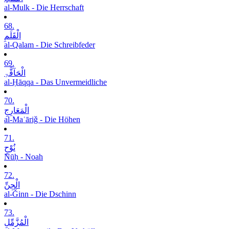
al-Mulk - Die Herrschaft
68.
الْقَلَمِ
al-Qalam - Die Schreibfeder
69.
الْحَآقَّۃِ
al-Ḥāqqa - Das Unvermeidliche
70.
الْمَعَارِجِ
al-Maʿāriǧ - Die Höhen
71.
نُوْحٍ
Nūḥ - Noah
72.
الْجِنِّ
al-Ǧinn - Die Dschinn
73.
الْمُزَّمِّلِ