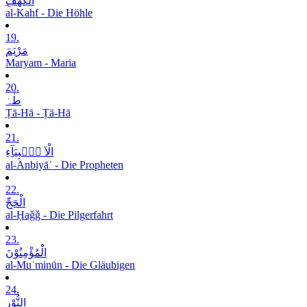
الْکَھْفِ
al-Kahf - Die Höhle
19.
مَرْیَمَ
Maryam - Maria
20.
طٰہٰ
Ṭā-Hā - Ṭā-Hā
21.
الْاَ نۡۢبِیَآءِ
al-Anbiyāʾ - Die Propheten
22.
الْحَجِّ
al-Ḥaǧǧ - Die Pilgerfahrt
23.
الْمُؤْمِنُوْنَ
al-Muʾminūn - Die Gläubigen
24.
النُّوْرِ