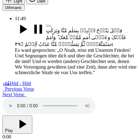
Light
Dark
Uthmanic
11:49
قِیۡلَ یٰنُوۡحُ اہۡبِطۡ بِسَلٰمٍ مِّنَّا وَبَرَکٰتٍ
عَلَیۡکَ وَعَلٰۤی اُمَمٍ مِّمَّنۡ مَّعَکَ ؕ وَاُمَمٌ
سَنُمَتِّعُہُمۡ ثُمَّ یَمَسُّہُمۡ مِّنَّا عَذَابٌ اَلِیۡمٌ ﴿۴۹﴾
Es ward gesprochen: „O Noah, reise mit Unserem Frieden!
Und Segnungen über dich und über die Geschlechter, die bei
dir sind! Und es werden (andere) Geschlechter sein, denen
Wir Versorgung gewähren (auf eine Zeit), dann aber wird eine
schmerzliche Strafe sie von Uns treffen.“
ھُوْدِ
Hūd - Hūd
Previous Verse
Next Verse
Play
0:00