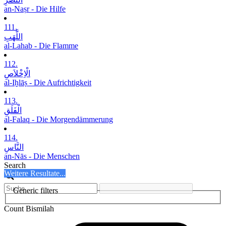
an-Naṣr - Die Hilfe
111.
اللَّھَبِ
al-Lahab - Die Flamme
112.
الْاِخْلاَصِ
al-Iḫlāṣ - Die Aufrichtigkeit
113.
الْفَلَقِ
al-Falaq - Die Morgendämmerung
114.
النَّاسِ
an-Nās - Die Menschen
Search
Weitere Resultate...
Generic filters
Count Bismilah