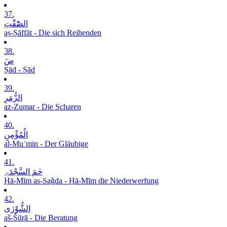
37.
الصّٰٓفّٰتِ
aṣ-Ṣāffāt - Die sich Reihenden
38.
صٓ
Ṣād - Ṣād
39.
الزُّمَرِ
az-Zumar - Die Scharen
40.
الْمُؤْمِنِ
al-Muʾmin - Der Gläubige
41.
حٰمٓ السَّجْدَۃِ
Ḥā-Mīm as-Saǧda - Ḥā-Mīm die Niederwerfung
42.
الشُّوْرٰی
aš-Šūrā - Die Beratung