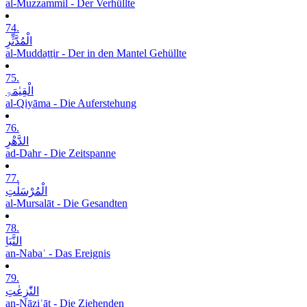
al-Muzzammil - Der Verhüllte
74.
الْمُدَّثِّرِ
al-Muddaṯṯir - Der in den Mantel Gehüllte
75.
الْقِیٰمَۃِ
al-Qiyāma - Die Auferstehung
76.
الدَّھْرِ
ad-Dahr - Die Zeitspanne
77.
الْمُرْسَلٰتِ
al-Mursalāt - Die Gesandten
78.
النَّبَاِ
an-Nabaʾ - Das Ereignis
79.
النّٰزِعٰتِ
an-Nāziʿāt - Die Ziehenden