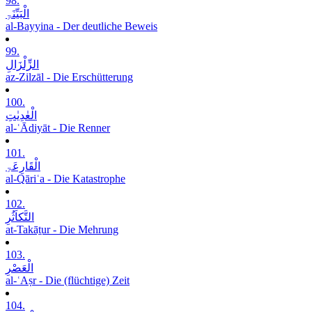
98.
الْبَیِّنَۃِ
al-Bayyina - Der deutliche Beweis
99.
الزِّلْزَالِ
az-Zilzāl - Die Erschütterung
100.
الْعٰدِیٰتِ
al-ʿĀdiyāt - Die Renner
101.
الْقَارِعَۃِ
al-Qāriʿa - Die Katastrophe
102.
التَّکاَثُرِ
at-Takāṯur - Die Mehrung
103.
الْعَصْرِ
al-ʿAṣr - Die (flüchtige) Zeit
104.