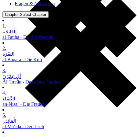
Fragen & Antworten
Chapter
Select Chapter
1.
الْفَاتِحَۃِ
al-Fātiḥa - Die Eröffnende
2.
البَقَرَة
al-Baqara - Die Kuh
3.
اٰلِ عِمْرٰنَ
Āl ʿImrān - Das Haus ʿImrāns
4.
النِّسَآءِ
an-Nisāʾ - Die Frauen
5.
الْمَآئِدَۃِ
al-Māʾida - Der Tisch