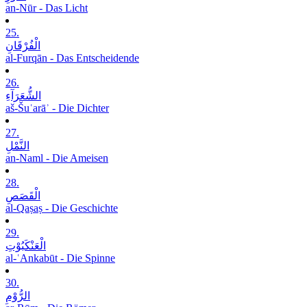
an-Nūr - Das Licht
25.
الْفُرْقَانِ
al-Furqān - Das Entscheidende
26.
الشُّعَرَآءِ
aš-Šuʿarāʾ - Die Dichter
27.
النَّمْلِ
an-Naml - Die Ameisen
28.
الْقَصَصِ
al-Qaṣaṣ - Die Geschichte
29.
الْعَنْکَبُوْتِ
al-ʿAnkabūt - Die Spinne
30.
الرُّوْمِ