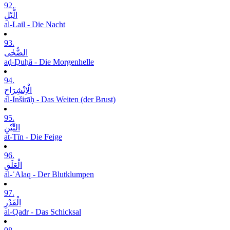
92.
الَّیْلِ
al-Lail - Die Nacht
93.
الضُّحٰی
aḍ-Ḍuḥā - Die Morgenhelle
94.
الْاِنْشِرَاحِ
al-Inširāḥ - Das Weiten (der Brust)
95.
التِّیْنِ
at-Tīn - Die Feige
96.
الْعَلَقِ
al-ʿAlaq - Der Blutklumpen
97.
الْقَدْرِ
al-Qadr - Das Schicksal