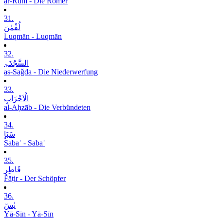
ar-Rūm - Die Römer
31.
لُقْمٰنَ
Luqmān - Luqmān
32.
السَّجْدَۃِ
as-Saǧda - Die Niederwerfung
33.
الْاَحْزَابِ
al-Aḥzāb - Die Verbündeten
34.
سَبَاٍ
Sabaʾ - Sabaʾ
35.
فَاطِرٍ
Fāṭir - Der Schöpfer
36.
یٰسٓ
Yā-Sīn - Yā-Sīn