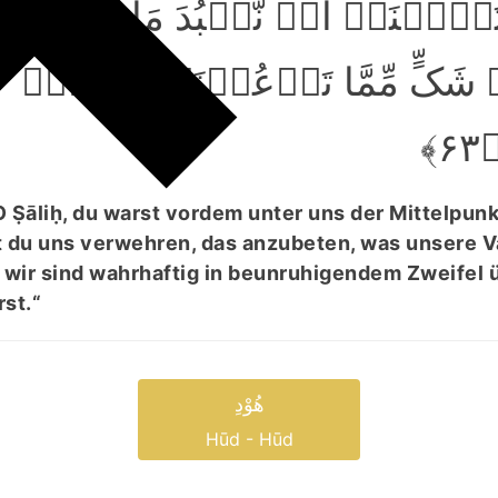
ہٰنَاۤ اَنۡ نَّعۡبُدَ مَا یَعۡبُدُ اٰبَآؤ
فِیۡ شَکٍّ مِّمَّا تَدۡعُوۡنَاۤ اِلَیۡہِ
۶
O Ṣāliḥ, du warst vordem unter uns der Mittelpunk
t du uns verwehren, das anzubeten, was unsere V
wir sind wahrhaftig in beunruhigendem Zweifel 
rst.“
ھُوْدِ
Hūd - Hūd