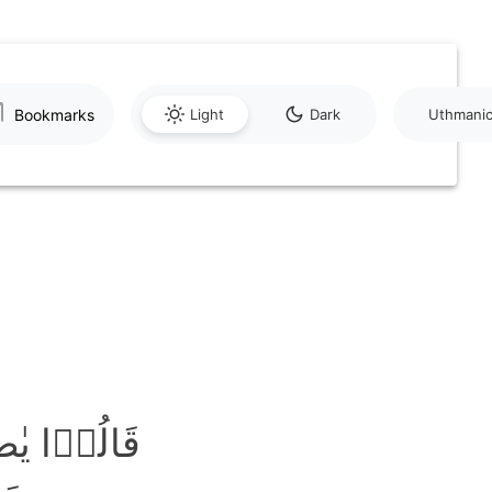
Bookmarks
Light
Dark
Uthmani
قَالُوۡا یٰ