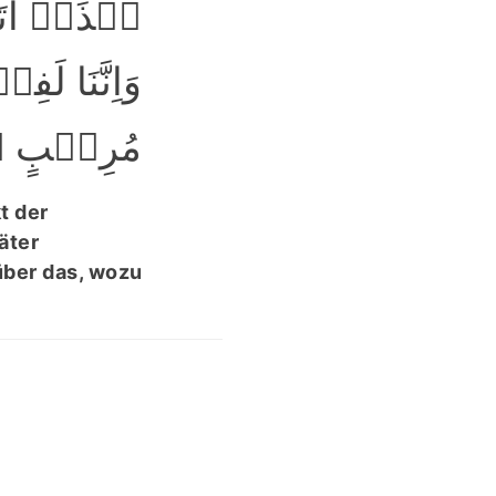
ہٰذَاۤ اَتَنۡ
وَاِنَّنَا لَ
مُرِیۡبٍ ﴿۳﴾
t der
äter
über das, wozu