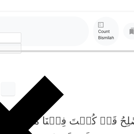
Count
Bismilah
صٰلِحُ قَدۡ کُنۡتَ فِیۡنَا مَرۡجُوًّا 