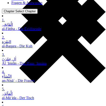
Fragen & Antworten
Chapter
Select Chapter
1.
الْفَاتِحَۃِ
al-Fātiḥa - Die Eröffnende
2.
البَقَرَة
al-Baqara - Die Kuh
3.
اٰلِ عِمْرٰنَ
Āl ʿImrān - Das Haus ʿImrāns
4.
النِّسَآءِ
an-Nisāʾ - Die Frauen
5.
الْمَآئِدَۃِ
al-Māʾida - Der Tisch