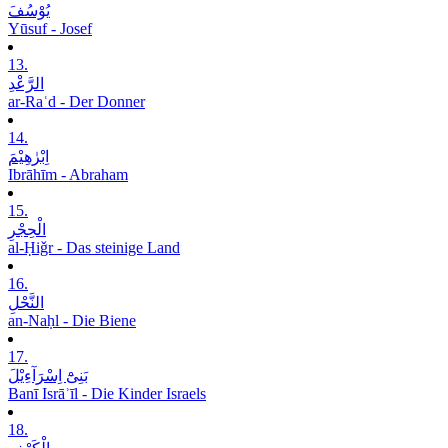
یُوْسُفَ
Yūsuf - Josef
13.
الرَّعْدِ
ar-Raʿd - Der Donner
14.
اِبْرٰھِیْمَ
Ibrāhīm - Abraham
15.
الْحِجْرِ
al-Ḥiǧr - Das steinige Land
16.
النَّحْلِ
an-Naḥl - Die Biene
17.
بَنِیْٓ اِسْرَآءِیْلَ
Banī Isrāʾīl - Die Kinder Israels
18.