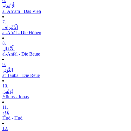
6.
الْاٴنْعَام
al-Anʿām - Das Vieh
7.
الْاَعْرَاف
al-Aʿrāf - Die Höhen
8.
الْاَنْفَالِ
al-Anfāl - Die Beute
9.
التَّوْبَۃِ
at-Tauba - Die Reue
10.
یُوْنُسَ
Yūnus - Jonas
11.
ھُوْدِ
Hūd - Hūd
12.