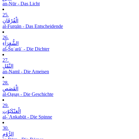
an-Nūr - Das Licht
25.
الْفُرْقَانِ
al-Furqān - Das Entscheidende
26.
الشُّعَرَآءِ
aš-Šuʿarāʾ - Die Dichter
27.
النَّمْلِ
an-Naml - Die Ameisen
28.
الْقَصَصِ
al-Qaṣaṣ - Die Geschichte
29.
الْعَنْکَبُوْتِ
al-ʿAnkabūt - Die Spinne
30.
الرُّوْمِ