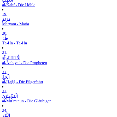
الْکَھْفِ
al-Kahf - Die Höhle
19.
مَرْیَمَ
Maryam - Maria
20.
طٰہٰ
Ṭā-Hā - Ṭā-Hā
21.
الْاَ نۡۢبِیَآءِ
al-Anbiyāʾ - Die Propheten
22.
الْحَجِّ
al-Ḥaǧǧ - Die Pilgerfahrt
23.
الْمُؤْمِنُوْنَ
al-Muʾminūn - Die Gläubigen
24.
النُّوْرِ