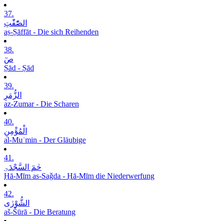
37.
الصّٰٓفّٰتِ
aṣ-Ṣāffāt - Die sich Reihenden
38.
صٓ
Ṣād - Ṣād
39.
الزُّمَرِ
az-Zumar - Die Scharen
40.
الْمُؤْمِنِ
al-Muʾmin - Der Gläubige
41.
حٰمٓ السَّجْدَۃِ
Ḥā-Mīm as-Saǧda - Ḥā-Mīm die Niederwerfung
42.
الشُّوْرٰی
aš-Šūrā - Die Beratung