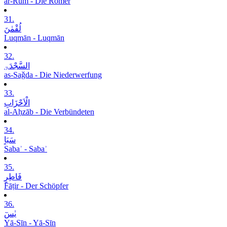
ar-Rūm - Die Römer
31.
لُقْمٰنَ
Luqmān - Luqmān
32.
السَّجْدَۃِ
as-Saǧda - Die Niederwerfung
33.
الْاَحْزَابِ
al-Aḥzāb - Die Verbündeten
34.
سَبَاٍ
Sabaʾ - Sabaʾ
35.
فَاطِرٍ
Fāṭir - Der Schöpfer
36.
یٰسٓ
Yā-Sīn - Yā-Sīn