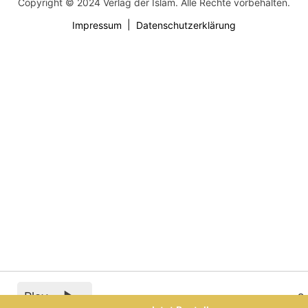
Copyright © 2024 Verlag der Islam. Alle Rechte vorbehalten.
Impressum
Datenschutzerklärung
Play
0