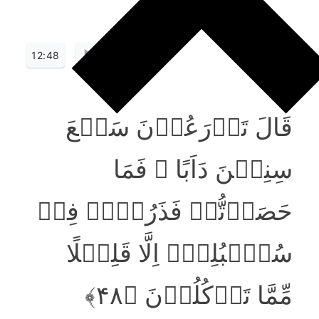
12:48
قَالَ تَزۡرَعُوۡنَ سَبۡعَ
سِنِیۡنَ دَاَبًا ۚ فَمَا
حَصَدۡتُّمۡ فَذَرُوۡہُ فِیۡ
سُنۡۢبُلِہٖۤ اِلَّا قَلِیۡلًا
مِّمَّا تَاۡکُلُوۡنَ ﴿۴۸﴾