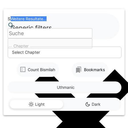
Skip
to
content
Search
Weitere Resultate...
Generic filters
Chapter
Select Chapter
Count Bismilah
Bookmarks
Uthmanic
Light
Dark