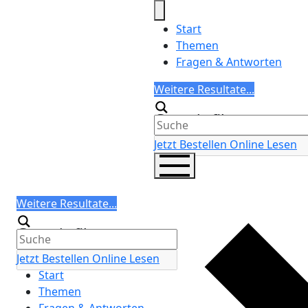
Skip
to
Start
content
Themen
Fragen & Antworten
Search
Weitere Resultate...
Generic filters
Jetzt Bestellen
Online Lesen
Search
Weitere Resultate...
Generic filters
Jetzt Bestellen
Online Lesen
Start
Themen