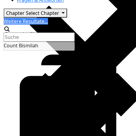
Fragen & Antworten
Chapter
Select Chapter
Search
Weitere Resultate...
Generic filters
Count Bismilah