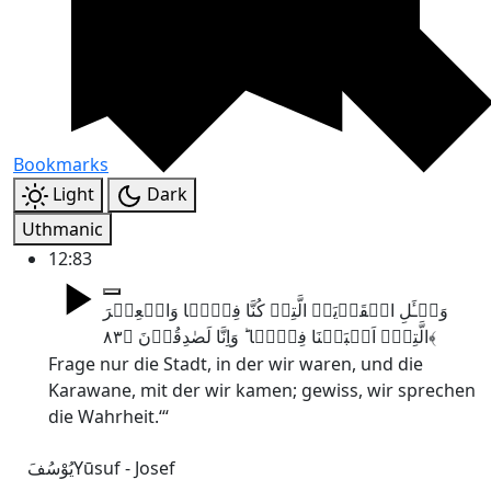
Bookmarks
Light
Dark
Uthmanic
12:83
وَسۡـَٔلِ الۡقَرۡیَۃَ الَّتِیۡ کُنَّا فِیۡہَا وَالۡعِیۡرَ
الَّتِیۡۤ اَقۡبَلۡنَا فِیۡہَا ؕ وَاِنَّا لَصٰدِقُوۡنَ ﴿۸۳﴾
Frage nur die Stadt, in der wir waren, und die
Karawane, mit der wir kamen; gewiss, wir sprechen
die Wahrheit.‘“
یُوْسُفَ
Yūsuf - Josef