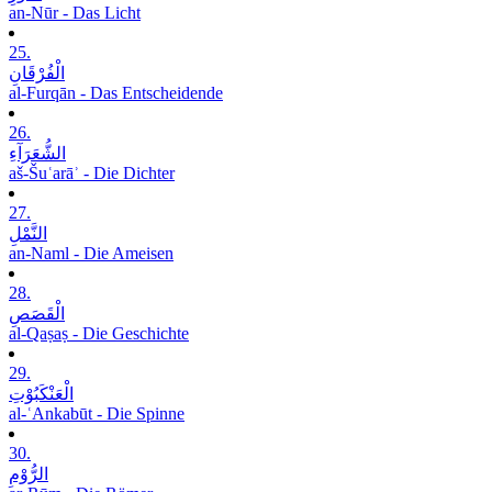
an-Nūr - Das Licht
25.
الْفُرْقَانِ
al-Furqān - Das Entscheidende
26.
الشُّعَرَآءِ
aš-Šuʿarāʾ - Die Dichter
27.
النَّمْلِ
an-Naml - Die Ameisen
28.
الْقَصَصِ
al-Qaṣaṣ - Die Geschichte
29.
الْعَنْکَبُوْتِ
al-ʿAnkabūt - Die Spinne
30.
الرُّوْمِ