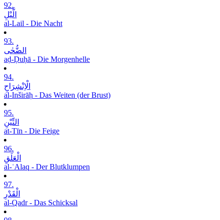
92.
الَّیْلِ
al-Lail - Die Nacht
93.
الضُّحٰی
aḍ-Ḍuḥā - Die Morgenhelle
94.
الْاِنْشِرَاحِ
al-Inširāḥ - Das Weiten (der Brust)
95.
التِّیْنِ
at-Tīn - Die Feige
96.
الْعَلَقِ
al-ʿAlaq - Der Blutklumpen
97.
الْقَدْرِ
al-Qadr - Das Schicksal