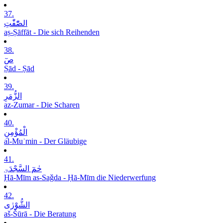
37.
الصّٰٓفّٰتِ
aṣ-Ṣāffāt - Die sich Reihenden
38.
صٓ
Ṣād - Ṣād
39.
الزُّمَرِ
az-Zumar - Die Scharen
40.
الْمُؤْمِنِ
al-Muʾmin - Der Gläubige
41.
حٰمٓ السَّجْدَۃِ
Ḥā-Mīm as-Saǧda - Ḥā-Mīm die Niederwerfung
42.
الشُّوْرٰی
aš-Šūrā - Die Beratung