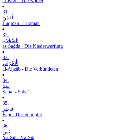
ar-Rūm - Die Römer
31.
لُقْمٰنَ
Luqmān - Luqmān
32.
السَّجْدَۃِ
as-Saǧda - Die Niederwerfung
33.
الْاَحْزَابِ
al-Aḥzāb - Die Verbündeten
34.
سَبَاٍ
Sabaʾ - Sabaʾ
35.
فَاطِرٍ
Fāṭir - Der Schöpfer
36.
یٰسٓ
Yā-Sīn - Yā-Sīn