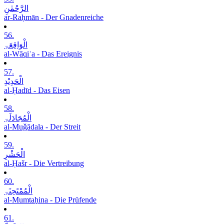
الرَّحْمٰنِ
ar-Raḥmān - Der Gnadenreiche
56.
الْوَاقِعَۃِ
al-Wāqiʿa - Das Ereignis
57.
الْحَدِیْدِ
al-Ḥadīd - Das Eisen
58.
الْمُجَادَلَۃِ
al-Muǧādala - Der Streit
59.
الْحَشْرِ
al-Ḥašr - Die Vertreibung
60.
الْمُمْتَحِنَۃِ
al-Mumtaḥina - Die Prüfende
61.