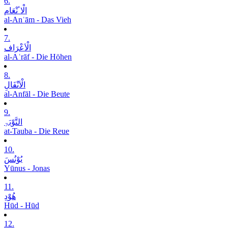
6.
الْاٴنْعَام
al-Anʿām - Das Vieh
7.
الْاَعْرَاف
al-Aʿrāf - Die Höhen
8.
الْاَنْفَالِ
al-Anfāl - Die Beute
9.
التَّوْبَۃِ
at-Tauba - Die Reue
10.
یُوْنُسَ
Yūnus - Jonas
11.
ھُوْدِ
Hūd - Hūd
12.