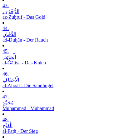
43.
الزُّخْرُفِ
az-Zuḫruf - Das Gold
44.
الدُّخَانِ
ad-Duḫān - Der Rauch
45.
الْجَاثِیَۃِ
al-Ǧāṯiya - Das Knien
46.
الْاَحْقَافِ
al-Aḥqāf - Die Sandhügel
47.
مُحَمَّدٍ
Muḥammad - Muhammad
48.
الْفَتْحِ
al-Fatḥ - Der Sieg