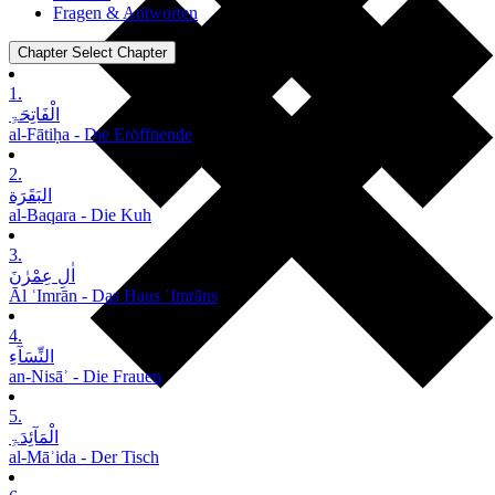
Fragen & Antworten
Chapter
Select Chapter
1.
الْفَاتِحَۃِ
al-Fātiḥa - Die Eröffnende
2.
البَقَرَة
al-Baqara - Die Kuh
3.
اٰلِ عِمْرٰنَ
Āl ʿImrān - Das Haus ʿImrāns
4.
النِّسَآءِ
an-Nisāʾ - Die Frauen
5.
الْمَآئِدَۃِ
al-Māʾida - Der Tisch