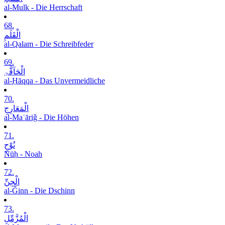
al-Mulk - Die Herrschaft
68.
الْقَلَمِ
al-Qalam - Die Schreibfeder
69.
الْحَآقَّۃِ
al-Ḥāqqa - Das Unvermeidliche
70.
الْمَعَارِجِ
al-Maʿāriǧ - Die Höhen
71.
نُوْحٍ
Nūḥ - Noah
72.
الْجِنِّ
al-Ǧinn - Die Dschinn
73.
الْمُزَّمِّلِ