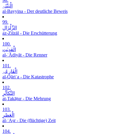
98.
الْبَیِّنَۃِ
al-Bayyina - Der deutliche Beweis
99.
الزِّلْزَالِ
az-Zilzāl - Die Erschütterung
100.
الْعٰدِیٰتِ
al-ʿĀdiyāt - Die Renner
101.
الْقَارِعَۃِ
al-Qāriʿa - Die Katastrophe
102.
التَّکاَثُرِ
at-Takāṯur - Die Mehrung
103.
الْعَصْرِ
al-ʿAṣr - Die (flüchtige) Zeit
104.