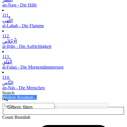
an-Naṣr - Die Hilfe
111.
اللَّھَبِ
al-Lahab - Die Flamme
112.
الْاِخْلاَصِ
al-Iḫlāṣ - Die Aufrichtigkeit
113.
الْفَلَقِ
al-Falaq - Die Morgendämmerung
114.
النَّاسِ
an-Nās - Die Menschen
Search
Weitere Resultate...
Generic filters
Count Bismilah