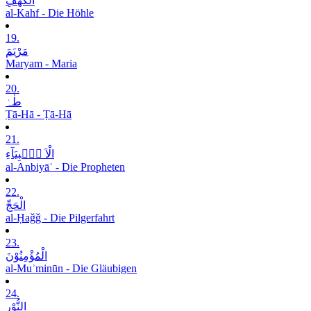
الْکَھْفِ
al-Kahf - Die Höhle
19.
مَرْیَمَ
Maryam - Maria
20.
طٰہٰ
Ṭā-Hā - Ṭā-Hā
21.
الْاَ نۡۢبِیَآءِ
al-Anbiyāʾ - Die Propheten
22.
الْحَجِّ
al-Ḥaǧǧ - Die Pilgerfahrt
23.
الْمُؤْمِنُوْنَ
al-Muʾminūn - Die Gläubigen
24.
النُّوْرِ