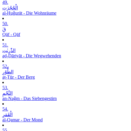
49.
الْحُجُرٰتِ
al-Ḥuǧurāt - Die Wohnräume
50.
قٓ
Qāf - Qāf
51.
الذّٰرِیٰتِ
aḏ-Ḏāriyāt - Die Wegwehenden
52.
الطُّوْرِ
aṭ-Ṭūr - Der Berg
53.
النَّجْمِ
an-Naǧm - Das Siebengestirn
54.
الْقَمَرِ
al-Qamar - Der Mond
55.