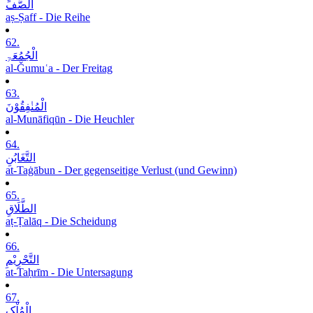
الصَّفِّ
aṣ-Ṣaff - Die Reihe
62.
الْجُمُعَۃِ
al-Ǧumuʿa - Der Freitag
63.
الْمُنٰفِقُوْنَ
al-Munāfiqūn - Die Heuchler
64.
التَّغَابُنِ
at-Taġābun - Der gegenseitige Verlust (und Gewinn)
65.
الطَّلَاقِ
aṭ-Ṭalāq - Die Scheidung
66.
التَّحْرِیْمِ
at-Taḥrīm - Die Untersagung
67.
الْمُلْکِ