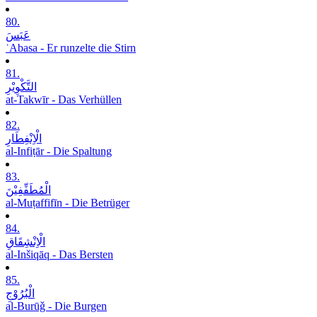
80.
عَبَسَ
ʿAbasa - Er runzelte die Stirn
81.
التَّکْوِیْرِ
at-Takwīr - Das Verhüllen
82.
الْاِنْفِطَارِ
al-Infiṭār - Die Spaltung
83.
الْمُطَفِّفِیْنَ
al-Muṭaffifīn - Die Betrüger
84.
الْاِنْشِقَاقِ
al-Inšiqāq - Das Bersten
85.
الْبُرُوْجِ
al-Burūǧ - Die Burgen