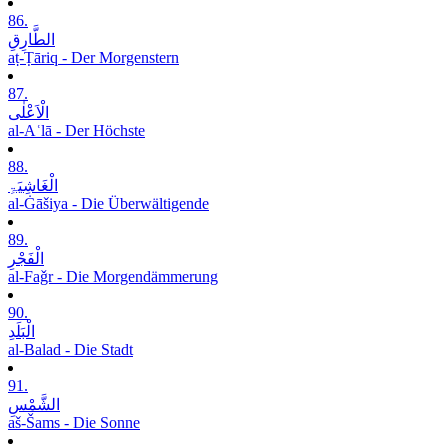
86.
الطَّارِقِ
aṭ-Ṭāriq - Der Morgenstern
87.
الْاَعْلٰی
al-Aʿlā - Der Höchste
88.
الْغَاشِیَۃِ
al-Ġāšiya - Die Überwältigende
89.
الْفَجْرِ
al-Faǧr - Die Morgendämmerung
90.
الْبَلَدِ
al-Balad - Die Stadt
91.
الشَّمْسِ
aš-Šams - Die Sonne