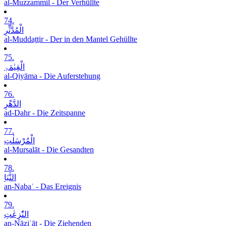
al-Muzzammil - Der Verhüllte
74.
الْمُدَّثِّرِ
al-Muddaṯṯir - Der in den Mantel Gehüllte
75.
الْقِیٰمَۃِ
al-Qiyāma - Die Auferstehung
76.
الدَّھْرِ
ad-Dahr - Die Zeitspanne
77.
الْمُرْسَلٰتِ
al-Mursalāt - Die Gesandten
78.
النَّبَاِ
an-Nabaʾ - Das Ereignis
79.
النّٰزِعٰتِ
an-Nāziʿāt - Die Ziehenden