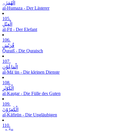
الْھُمَزَۃِ
al-Humaza - Der Lästerer
105.
الْفِیْلِ
al-Fīl - Der Elefant
106.
قُرَیْشٍ
Quraiš - Die Quraisch
107.
الْمَاعُوْنِ
al-Māʿūn - Die kleinen Dienste
108.
الْکَوْثَرِ
al-Kauṯar - Die Fülle des Guten
109.
الْکٰفِرُوْنَ
al-Kāfirūn - Die Ungläubigen
110.
النَّصْرِ