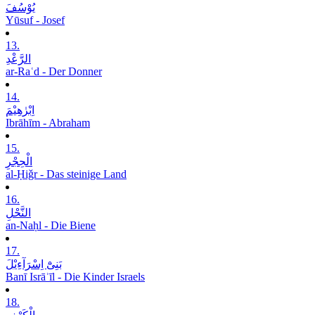
یُوْسُفَ
Yūsuf - Josef
13.
الرَّعْدِ
ar-Raʿd - Der Donner
14.
اِبْرٰھِیْمَ
Ibrāhīm - Abraham
15.
الْحِجْرِ
al-Ḥiǧr - Das steinige Land
16.
النَّحْلِ
an-Naḥl - Die Biene
17.
بَنِیْٓ اِسْرَآءِیْلَ
Banī Isrāʾīl - Die Kinder Israels
18.