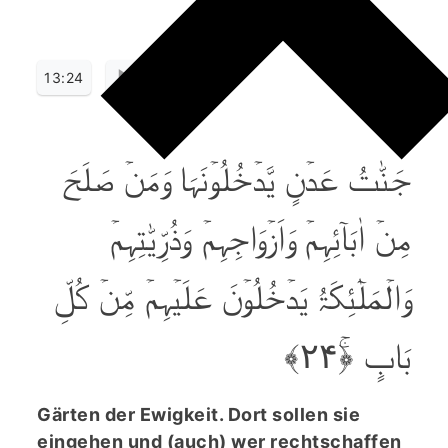
13:24
جَنّٰتُ عَدۡنٍ یَّدۡخُلُوۡنَہَا وَمَنۡ صَلَحَ
مِنۡ اٰبَآئِہِمۡ وَاَزۡوَاجِہِمۡ وَذُرِّیّٰتِہِمۡ
وَالۡمَلٰٓئِکَۃُ یَدۡخُلُوۡنَ عَلَیۡہِمۡ مِّنۡ کُلِّ
بَابٍ ﴿ۚ۲۴﴾
Gärten der Ewigkeit. Dort sollen sie
eingehen und (auch) wer rechtschaffen