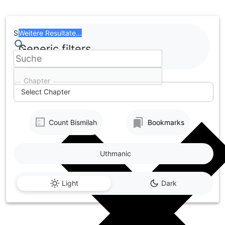
Skip
to
content
Search
Weitere Resultate...
Generic filters
Chapter
Select Chapter
Count Bismilah
Bookmarks
Uthmanic
Light
Dark