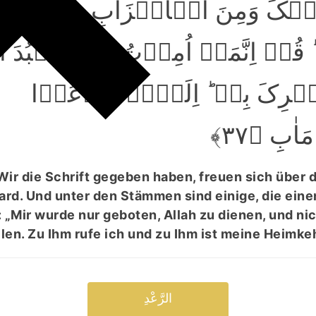
لَیۡکَ وَمِنَ الۡاَحۡزَابِ مَنۡ یُّنۡک
ُلۡ اِنَّمَاۤ اُمِرۡتُ اَنۡ اَعۡبُدَ ال
ۡرِکَ بِہٖ ؕ اِلَیۡہِ اَدۡعُوۡا
َاٰبِ ﴿۳۷
Wir die Schrift gegeben haben, freuen sich über d
rd. Und unter den Stämmen sind einige, die eine
 „Mir wurde nur geboten, Allah zu dienen, und nic
llen. Zu Ihm rufe ich und zu Ihm ist meine Heimkeh
الرَّعْدِ