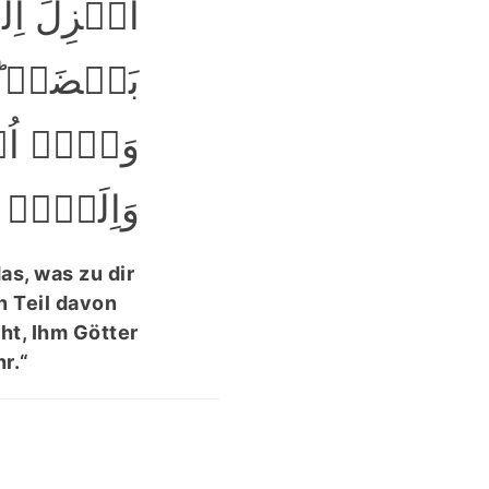
اُنۡزِلَ اِ
بَعۡضَہٗ ؕ ق
وَلَاۤ اُش
وَاِلَیۡہِ م﴾
as, was zu dir
n Teil davon
ht, Ihm Götter
r.“