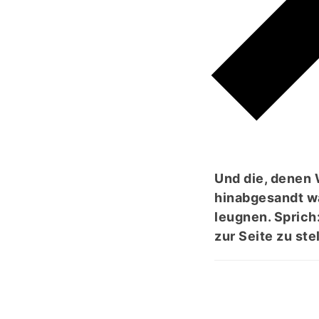
ِرُ
لّٰہَ
Und die, denen 
hinabgesandt wa
leugnen. Sprich:
zur Seite zu ste