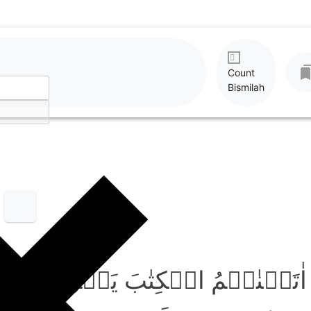
Count
Bismilah
َ اٰتَیۡنٰہُمُ الۡکِتٰبَ یَفۡرَحُوۡنَ 