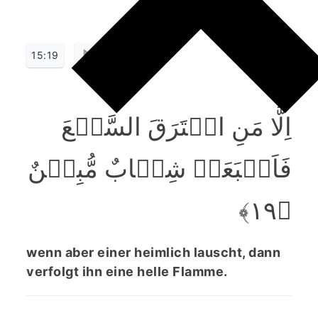
15:19
اِلَّا مَنِ اسۡتَرَقَ السَّمۡعَ
فَاَتۡبَعَہٗ شِہَابٌ مُّبِیۡنٌ
﴿۱۹﴾
wenn aber einer heimlich lauscht, dann
verfolgt ihn eine helle Flamme.