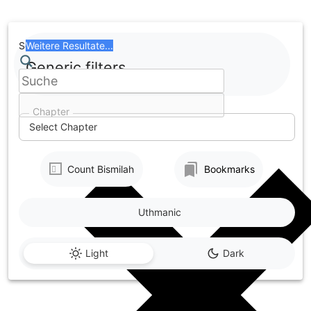
Skip
to
content
Search
Weitere Resultate...
Generic filters
Chapter
Select Chapter
Count Bismilah
Bookmarks
Uthmanic
Light
Dark