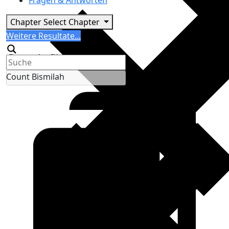
Fragen & Antworten
Chapter
Select Chapter
Search
Weitere Resultate...
Generic filters
Count Bismilah