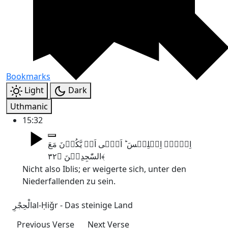
Bookmarks
Light
Dark
Uthmanic
15:32
اِلَّاۤ اِبۡلِیۡسَ ؕ اَبٰۤی اَنۡ یَّکُوۡنَ مَعَ
السّٰجِدِیۡنَ ﴿۳۲﴾
Nicht also Iblis; er weigerte sich, unter den
Niederfallenden zu sein.
الْحِجْرِ
al-Ḥiǧr - Das steinige Land
Previous Verse
Next Verse