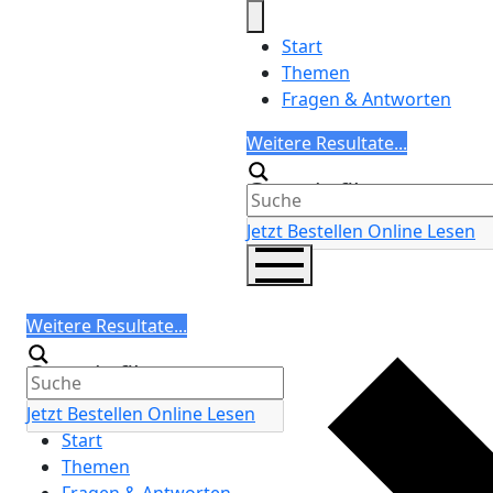
Skip
to
Start
content
Themen
Fragen & Antworten
Search
Weitere Resultate...
Generic filters
Jetzt Bestellen
Online Lesen
Search
Weitere Resultate...
Generic filters
Jetzt Bestellen
Online Lesen
Start
Themen