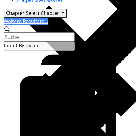
Fragen & Antworten
Chapter
Select Chapter
Search
Weitere Resultate...
Generic filters
Count Bismilah