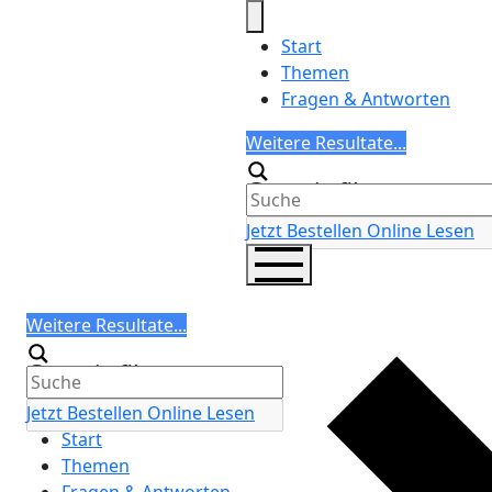
Skip
to
Start
content
Themen
Fragen & Antworten
Search
Weitere Resultate...
Generic filters
Jetzt Bestellen
Online Lesen
Search
Weitere Resultate...
Generic filters
Jetzt Bestellen
Online Lesen
Start
Themen