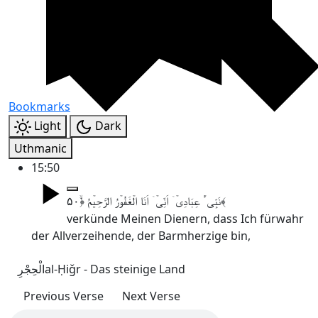
Bookmarks
Light
Dark
Uthmanic
15:50
نَبِّیٴۡ عِبَادِیۡۤ اَنِّیۡۤ اَنَا الۡغَفُوۡرُ الرَّحِیۡمُ ﴿ۙ۵۰﴾
verkünde Meinen Dienern, dass Ich fürwahr
der Allverzeihende, der Barmherzige bin,
الْحِجْرِ
al-Ḥiǧr - Das steinige Land
Previous Verse
Next Verse