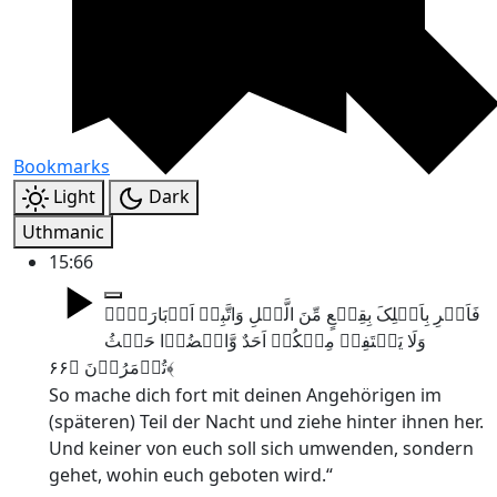
Bookmarks
Light
Dark
Uthmanic
15:66
فَاَسۡرِ بِاَہۡلِکَ بِقِطۡعٍ مِّنَ الَّیۡلِ وَاتَّبِعۡ اَدۡبَارَہُمۡ
وَلَا یَلۡتَفِتۡ مِنۡکُمۡ اَحَدٌ وَّامۡضُوۡا حَیۡثُ
تُؤۡمَرُوۡنَ ﴿۶۶﴾
So mache dich fort mit deinen Angehörigen im
(späteren) Teil der Nacht und ziehe hinter ihnen her.
Und keiner von euch soll sich umwenden, sondern
gehet, wohin euch geboten wird.“