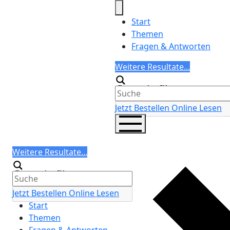
Skip
to
Start
content
Themen
Fragen & Antworten
Search
Weitere Resultate...
Generic filters
Jetzt Bestellen
Online Lesen
Search
Weitere Resultate...
Generic filters
Jetzt Bestellen
Online Lesen
Start
Themen