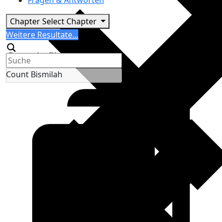
Fragen & Antworten
Chapter
Select Chapter
Search
Weitere Resultate...
Generic filters
Count Bismilah