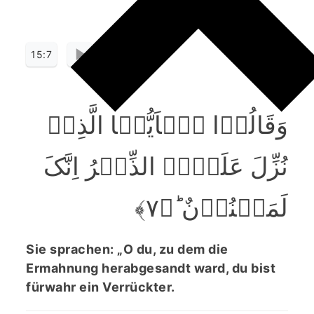
15:7
وَقَالُوۡا یٰۤاَیُّہَا الَّذِیۡ
نُزِّلَ عَلَیۡہِ الذِّکۡرُ اِنَّکَ
لَمَجۡنُوۡنٌ ؕ﴿۷﴾
Sie sprachen: „O du, zu dem die
Ermahnung herabgesandt ward, du bist
fürwahr ein Verrückter.