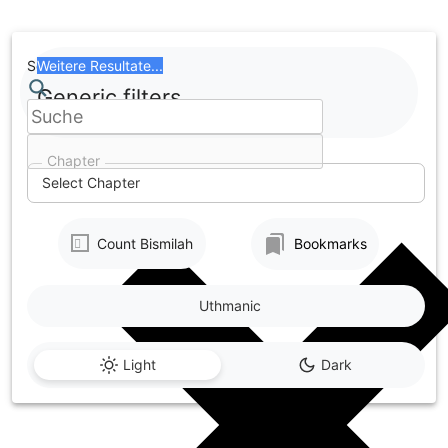
Skip
to
content
Search
Weitere Resultate...
Generic filters
Chapter
Select Chapter
Count Bismilah
Bookmarks
Uthmanic
Light
Dark