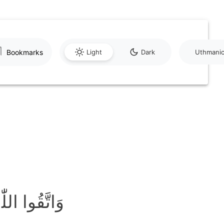
Bookmarks
Light
Dark
Uthmani
وَاتَّقُوا ال﴾