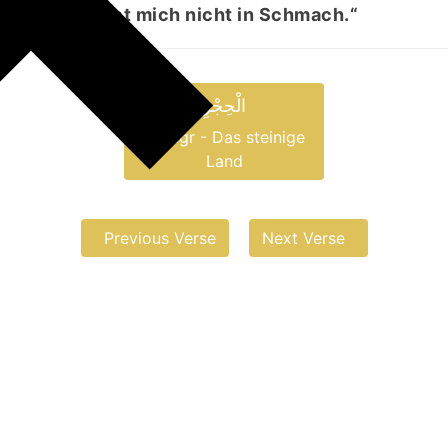
lah und stürzet mich nicht in Schmach.“
الْحِجْرِ
al-Ḥiǧr - Das steinige
Land
Previous Verse
Next Verse