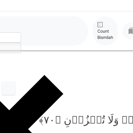
Count
Bismilah
لّٰہَ وَلَا تُخۡزُوۡنِ ﴿۷۰