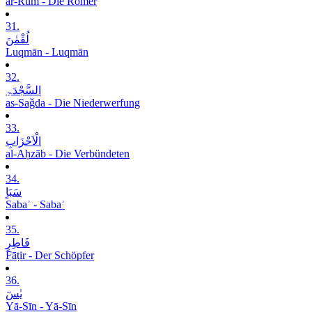
ar-Rūm - Die Römer
31.
لُقْمٰنَ
Luqmān - Luqmān
32.
السَّجْدَۃِ
as-Saǧda - Die Niederwerfung
33.
الْاَحْزَابِ
al-Aḥzāb - Die Verbündeten
34.
سَبَاٍ
Sabaʾ - Sabaʾ
35.
فَاطِرٍ
Fāṭir - Der Schöpfer
36.
یٰسٓ
Yā-Sīn - Yā-Sīn