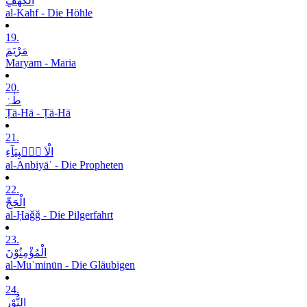
الْکَھْفِ
al-Kahf - Die Höhle
19.
مَرْیَمَ
Maryam - Maria
20.
طٰہٰ
Ṭā-Hā - Ṭā-Hā
21.
الْاَ نۡۢبِیَآءِ
al-Anbiyāʾ - Die Propheten
22.
الْحَجِّ
al-Ḥaǧǧ - Die Pilgerfahrt
23.
الْمُؤْمِنُوْنَ
al-Muʾminūn - Die Gläubigen
24.
النُّوْرِ