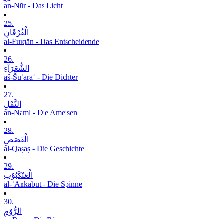
an-Nūr - Das Licht
25.
الْفُرْقَانِ
al-Furqān - Das Entscheidende
26.
الشُّعَرَآءِ
aš-Šuʿarāʾ - Die Dichter
27.
النَّمْلِ
an-Naml - Die Ameisen
28.
الْقَصَصِ
al-Qaṣaṣ - Die Geschichte
29.
الْعَنْکَبُوْتِ
al-ʿAnkabūt - Die Spinne
30.
الرُّوْمِ