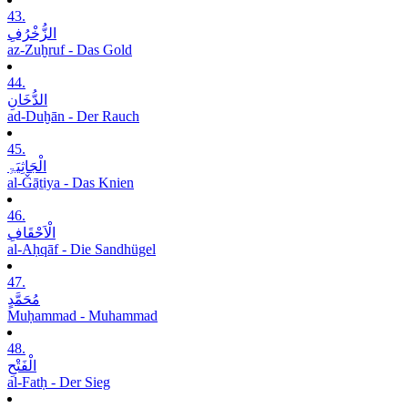
43.
الزُّخْرُفِ
az-Zuḫruf - Das Gold
44.
الدُّخَانِ
ad-Duḫān - Der Rauch
45.
الْجَاثِیَۃِ
al-Ǧāṯiya - Das Knien
46.
الْاَحْقَافِ
al-Aḥqāf - Die Sandhügel
47.
مُحَمَّدٍ
Muḥammad - Muhammad
48.
الْفَتْحِ
al-Fatḥ - Der Sieg