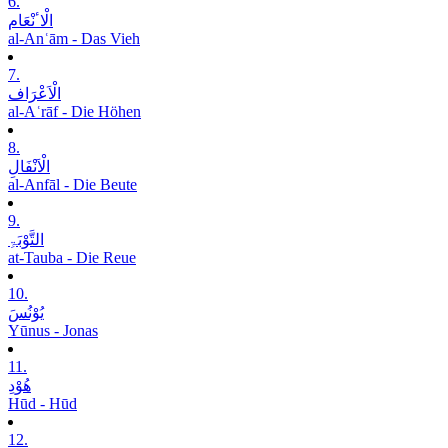
6.
الْاٴنْعَام
al-Anʿām - Das Vieh
7.
الْاَعْرَاف
al-Aʿrāf - Die Höhen
8.
الْاَنْفَالِ
al-Anfāl - Die Beute
9.
التَّوْبَۃِ
at-Tauba - Die Reue
10.
یُوْنُسَ
Yūnus - Jonas
11.
ھُوْدِ
Hūd - Hūd
12.