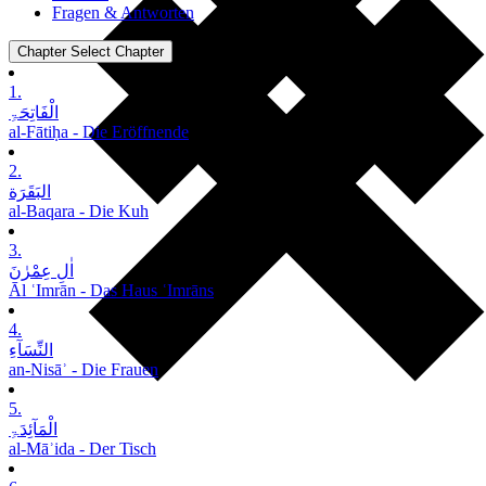
Fragen & Antworten
Chapter
Select Chapter
1.
الْفَاتِحَۃِ
al-Fātiḥa - Die Eröffnende
2.
البَقَرَة
al-Baqara - Die Kuh
3.
اٰلِ عِمْرٰنَ
Āl ʿImrān - Das Haus ʿImrāns
4.
النِّسَآءِ
an-Nisāʾ - Die Frauen
5.
الْمَآئِدَۃِ
al-Māʾida - Der Tisch