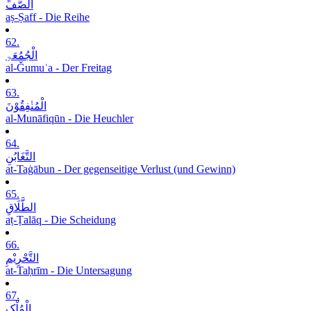
الصَّفِّ
aṣ-Ṣaff - Die Reihe
62.
الْجُمُعَۃِ
al-Ǧumuʿa - Der Freitag
63.
الْمُنٰفِقُوْنَ
al-Munāfiqūn - Die Heuchler
64.
التَّغَابُنِ
at-Taġābun - Der gegenseitige Verlust (und Gewinn)
65.
الطَّلَاقِ
aṭ-Ṭalāq - Die Scheidung
66.
التَّحْرِیْمِ
at-Taḥrīm - Die Untersagung
67.
الْمُلْکِ