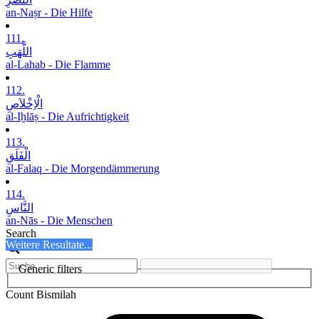
an-Naṣr - Die Hilfe
111.
اللَّھَبِ
al-Lahab - Die Flamme
112.
الْاِخْلاَصِ
al-Iḫlāṣ - Die Aufrichtigkeit
113.
الْفَلَقِ
al-Falaq - Die Morgendämmerung
114.
النَّاسِ
an-Nās - Die Menschen
Search
Weitere Resultate...
Generic filters
Count Bismilah