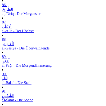
86.
الطَّارِقِ
aṭ-Ṭāriq - Der Morgenstern
87.
الْاَعْلٰی
al-Aʿlā - Der Höchste
88.
الْغَاشِیَۃِ
al-Ġāšiya - Die Überwältigende
89.
الْفَجْرِ
al-Faǧr - Die Morgendämmerung
90.
الْبَلَدِ
al-Balad - Die Stadt
91.
الشَّمْسِ
aš-Šams - Die Sonne