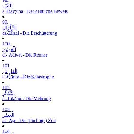
98.
الْبَیِّنَۃِ
al-Bayyina - Der deutliche Beweis
99.
الزِّلْزَالِ
az-Zilzāl - Die Erschütterung
100.
الْعٰدِیٰتِ
al-ʿĀdiyāt - Die Renner
101.
الْقَارِعَۃِ
al-Qāriʿa - Die Katastrophe
102.
التَّکاَثُرِ
at-Takāṯur - Die Mehrung
103.
الْعَصْرِ
al-ʿAṣr - Die (flüchtige) Zeit
104.