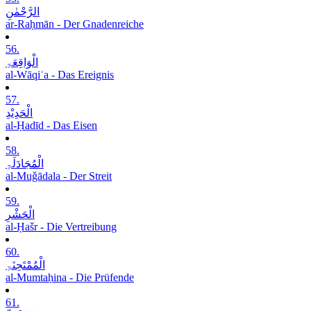
الرَّحْمٰنِ
ar-Raḥmān - Der Gnadenreiche
56.
الْوَاقِعَۃِ
al-Wāqiʿa - Das Ereignis
57.
الْحَدِیْدِ
al-Ḥadīd - Das Eisen
58.
الْمُجَادَلَۃِ
al-Muǧādala - Der Streit
59.
الْحَشْرِ
al-Ḥašr - Die Vertreibung
60.
الْمُمْتَحِنَۃِ
al-Mumtaḥina - Die Prüfende
61.