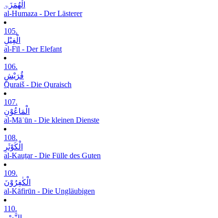
الْھُمَزَۃِ
al-Humaza - Der Lästerer
105.
الْفِیْلِ
al-Fīl - Der Elefant
106.
قُرَیْشٍ
Quraiš - Die Quraisch
107.
الْمَاعُوْنِ
al-Māʿūn - Die kleinen Dienste
108.
الْکَوْثَرِ
al-Kauṯar - Die Fülle des Guten
109.
الْکٰفِرُوْنَ
al-Kāfirūn - Die Ungläubigen
110.
النَّصْرِ