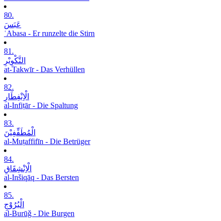
80.
عَبَسَ
ʿAbasa - Er runzelte die Stirn
81.
التَّکْوِیْرِ
at-Takwīr - Das Verhüllen
82.
الْاِنْفِطَارِ
al-Infiṭār - Die Spaltung
83.
الْمُطَفِّفِیْنَ
al-Muṭaffifīn - Die Betrüger
84.
الْاِنْشِقَاقِ
al-Inšiqāq - Das Bersten
85.
الْبُرُوْجِ
al-Burūǧ - Die Burgen