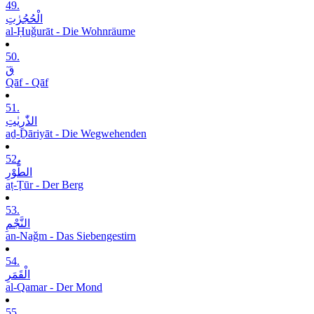
49.
الْحُجُرٰتِ
al-Ḥuǧurāt - Die Wohnräume
50.
قٓ
Qāf - Qāf
51.
الذّٰرِیٰتِ
aḏ-Ḏāriyāt - Die Wegwehenden
52.
الطُّوْرِ
aṭ-Ṭūr - Der Berg
53.
النَّجْمِ
an-Naǧm - Das Siebengestirn
54.
الْقَمَرِ
al-Qamar - Der Mond
55.