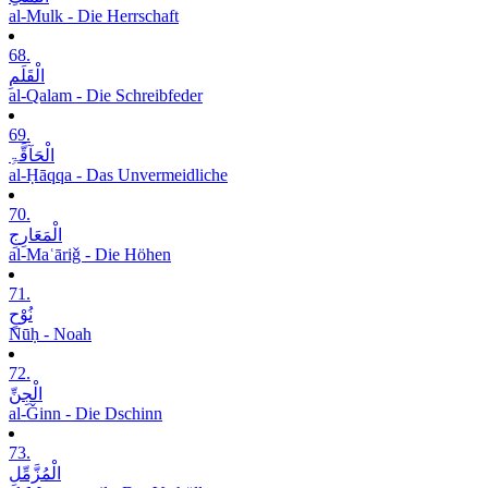
al-Mulk - Die Herrschaft
68.
الْقَلَمِ
al-Qalam - Die Schreibfeder
69.
الْحَآقَّۃِ
al-Ḥāqqa - Das Unvermeidliche
70.
الْمَعَارِجِ
al-Maʿāriǧ - Die Höhen
71.
نُوْحٍ
Nūḥ - Noah
72.
الْجِنِّ
al-Ǧinn - Die Dschinn
73.
الْمُزَّمِّلِ