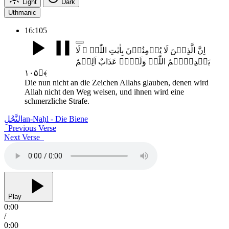
Light
Dark
Uthmanic
16:105
اِنَّ الَّذِیۡنَ لَا یُؤۡمِنُوۡنَ بِاٰیٰتِ اللّٰہِ ۙ لَا
یَہۡدِیۡہِمُ اللّٰہُ وَلَہُمۡ عَذَابٌ اَلِیۡمٌ
﴿۱۰۵﴾
Die nun nicht an die Zeichen Allahs glauben, denen wird
Allah nicht den Weg weisen, und ihnen wird eine
schmerzliche Strafe.
النَّحْلِ
an-Naḥl - Die Biene
Previous Verse
Next Verse
Play
0:00
/
0:00