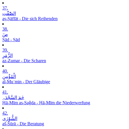
37.
الصّٰٓفّٰتِ
aṣ-Ṣāffāt - Die sich Reihenden
38.
صٓ
Ṣād - Ṣād
39.
الزُّمَرِ
az-Zumar - Die Scharen
40.
الْمُؤْمِنِ
al-Muʾmin - Der Gläubige
41.
حٰمٓ السَّجْدَۃِ
Ḥā-Mīm as-Saǧda - Ḥā-Mīm die Niederwerfung
42.
الشُّوْرٰی
aš-Šūrā - Die Beratung