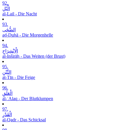
92.
الَّیْلِ
al-Lail - Die Nacht
93.
الضُّحٰی
aḍ-Ḍuḥā - Die Morgenhelle
94.
الْاِنْشِرَاحِ
al-Inširāḥ - Das Weiten (der Brust)
95.
التِّیْنِ
at-Tīn - Die Feige
96.
الْعَلَقِ
al-ʿAlaq - Der Blutklumpen
97.
الْقَدْرِ
al-Qadr - Das Schicksal