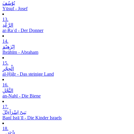
یُوْسُفَ
Yūsuf - Josef
13.
الرَّعْدِ
ar-Raʿd - Der Donner
14.
اِبْرٰھِیْمَ
Ibrāhīm - Abraham
15.
الْحِجْرِ
al-Ḥiǧr - Das steinige Land
16.
النَّحْلِ
an-Naḥl - Die Biene
17.
بَنِیْٓ اِسْرَآءِیْلَ
Banī Isrāʾīl - Die Kinder Israels
18.