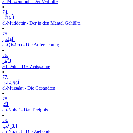
al-Muzzammil - Der Verhüllte
74.
الْمُدَّثِّرِ
al-Muddaṯṯir - Der in den Mantel Gehüllte
75.
الْقِیٰمَۃِ
al-Qiyāma - Die Auferstehung
76.
الدَّھْرِ
ad-Dahr - Die Zeitspanne
77.
الْمُرْسَلٰتِ
al-Mursalāt - Die Gesandten
78.
النَّبَاِ
an-Nabaʾ - Das Ereignis
79.
النّٰزِعٰتِ
an-Nāziʿāt - Die Ziehenden