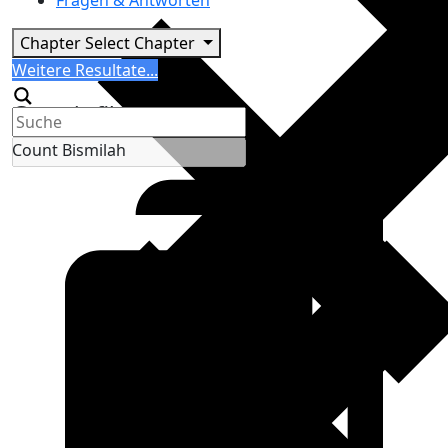
Fragen & Antworten
Chapter
Select Chapter
Search
Weitere Resultate...
Generic filters
Count Bismilah