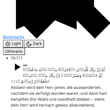
Bookmarks
Light
Dark
Uthmanic
16:111
ثُمَّ اِنَّ رَبَّکَ لِلَّذِیۡنَ ہَاجَرُوۡا مِنۡۢ بَعۡدِ مَا فُتِنُوۡا
ثُمَّ جٰہَدُوۡا وَصَبَرُوۡۤا ۙ اِنَّ رَبَّکَ مِنۡۢ بَعۡدِہَا
لَغَفُوۡرٌ رَّحِیۡمٌ ﴿۱۱۱﴾٪
Alsdann wird dein Herr jenen, die auswanderten,
nachdem sie verfolgt worden waren, und dann hart
kämpften (für Allah) und standhaft blieben – siehe,
dein Herr wird hernach gewiss allverzeihend,