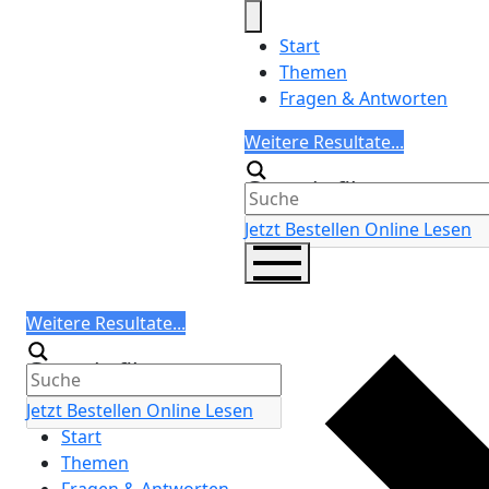
Skip
to
Start
content
Themen
Fragen & Antworten
Search
Weitere Resultate...
Generic filters
Jetzt Bestellen
Online Lesen
Search
Weitere Resultate...
Generic filters
Jetzt Bestellen
Online Lesen
Start
Themen