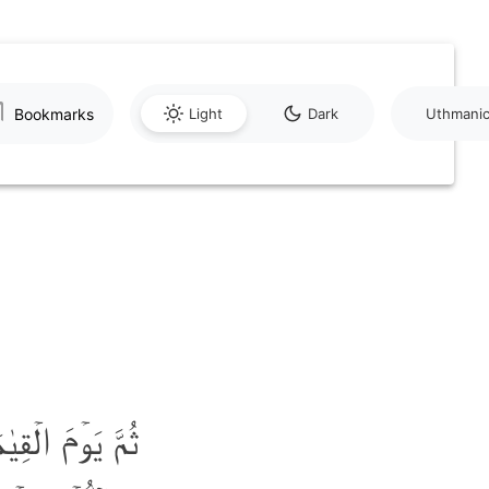
Bookmarks
Light
Dark
Uthmani
ثُمَّ یَوۡمَ الۡقِی