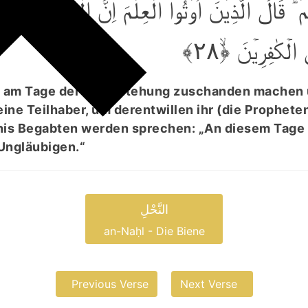
ِمۡ ؕ قَالَ الَّذِیۡنَ اُوۡتُوا الۡعِلۡمَ اِنَّ الۡخِزۡیَ الۡیَوۡم
 الۡکٰفِرِیۡنَ ﴿ۙ۲۸
ie am Tage der Auferstehung zuschanden machen
ine Teilhaber, um derentwillen ihr (die Propheten
tnis Begabten werden sprechen: „An diesem Tage
Ungläubigen.“
النَّحْلِ
an-Naḥl - Die Biene
Previous Verse
Next Verse