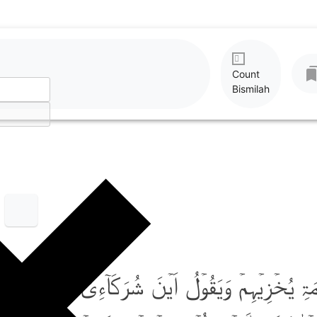
Count
Bismilah
ٰمَۃِ یُخۡزِیۡہِمۡ وَیَقُوۡلُ اَیۡنَ شُرَکَآءِیَ الَّذِیۡنَ کُنۡتُ