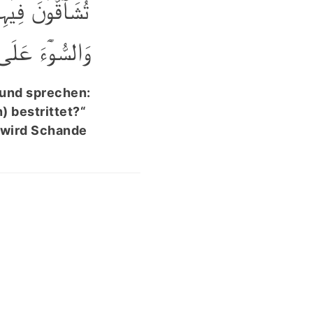
تُشَآقُّوۡنَ فِیۡہ
وَالسُّوۡٓءَ عَلَی﴾
 und sprechen:
) bestrittet?“
 wird Schande