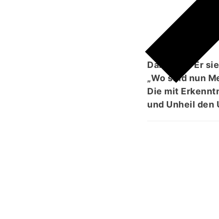
َ
Dann wird Er s
„Wo sind nun Me
Die mit Erkenn
und Unheil den 