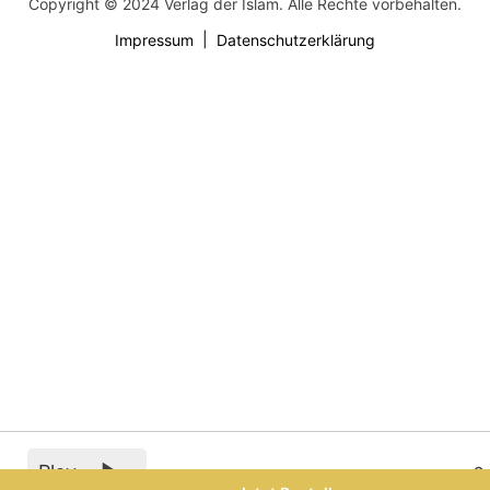
Copyright © 2024 Verlag der Islam. Alle Rechte vorbehalten.
Impressum
Datenschutzerklärung
Play
0