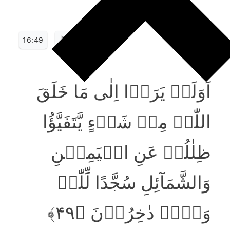
16:49
اَوَلَمۡ یَرَوۡا اِلٰی مَا خَلَقَ
اللّٰہُ مِنۡ شَیۡءٍ یَّتَفَیَّؤُا
ظِلٰلُہٗ عَنِ الۡیَمِیۡنِ
وَالشَّمَآئِلِ سُجَّدًا لِّلّٰہِ
وَہُمۡ دٰخِرُوۡنَ ﴿۴۹﴾