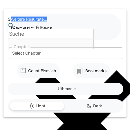
Skip
to
content
Search
Weitere Resultate...
Generic filters
Chapter
Select Chapter
Count Bismilah
Bookmarks
Uthmanic
Light
Dark