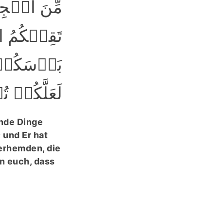
مِّنَ الۡجِب
تَقِیۡکُمُ 
بَاۡسَکُمۡ ؕ
لَعَلَّکُمۡ ﴾
ende Dinge
 und Er hat
erhemden, die
n euch, dass