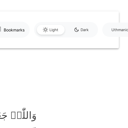
Bookmarks
Light
Dark
Uthmani
وَاللّٰہُ جَع