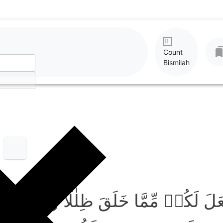
Count
Bismilah
َلَ لَکُمۡ مِّمَّا خَلَقَ ظِلٰلًا وَّجَعَلَ لَ