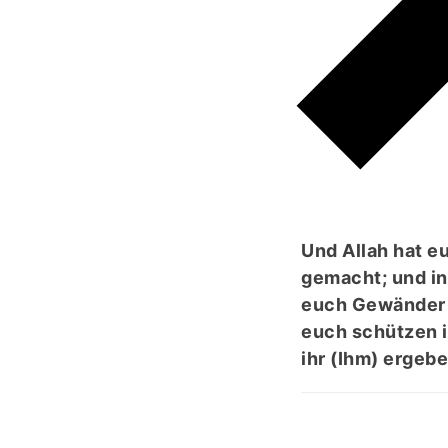
لَ
Und Allah hat e
gemacht; und in
euch Gewänder 
euch schützen i
ihr (Ihm) ergeb