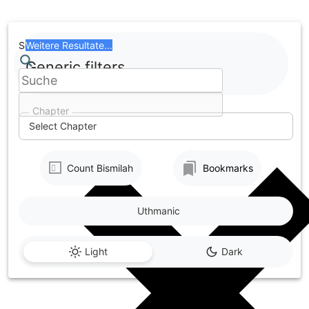
Skip
to
content
Search
Weitere Resultate...
Generic filters
Chapter
Select Chapter
Count Bismilah
Bookmarks
Uthmanic
Light
Dark