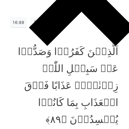
16:89
اَلَّذِیۡنَ کَفَرُوۡا وَصَدُّوۡا
عَنۡ سَبِیۡلِ اللّٰہِ
زِدۡنٰہُمۡ عَذَابًا فَوۡقَ
الۡعَذَابِ بِمَا کَانُوۡا
یُفۡسِدُوۡنَ ﴿۸۹﴾