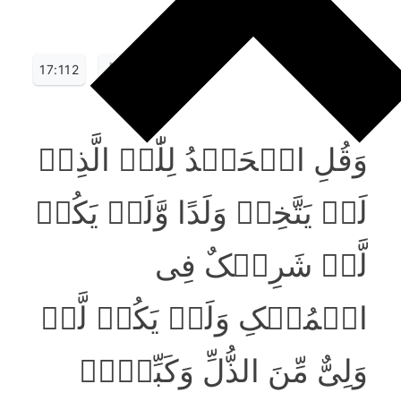
17:112
وَقُلِ الۡحَمۡدُ لِلّٰہِ الَّذِیۡ
لَمۡ یَتَّخِذۡ وَلَدًا وَّلَمۡ یَکُنۡ
لَّہٗ شَرِیۡکٌ فِی
الۡمُلۡکِ وَلَمۡ یَکُنۡ لَّہٗ
وَلِیٌّ مِّنَ الذُّلِّ وَکَبِّرۡہُ