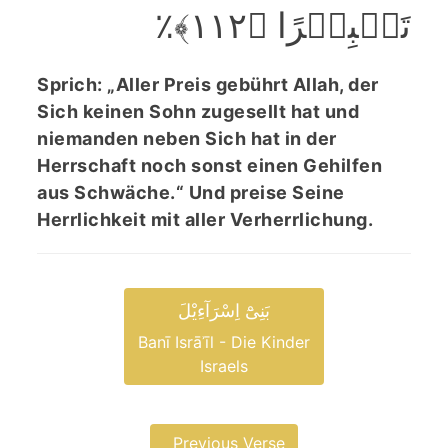
تَکۡبِیۡرًا ﴿۱۱۲﴾٪
Sprich: „Aller Preis gebührt Allah, der
Sich keinen Sohn zugesellt hat und
niemanden neben Sich hat in der
Herrschaft noch sonst einen Gehilfen
aus Schwäche.“ Und preise Seine
Herrlichkeit mit aller Verherrlichung.
بَنِیْٓ اِسْرَآءِیْلَ
Banī Isrāʾīl - Die Kinder
Israels
Previous Verse