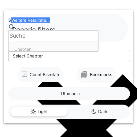
Skip
to
content
Search
Weitere Resultate...
Generic filters
Chapter
Select Chapter
Count Bismilah
Bookmarks
Uthmanic
Light
Dark