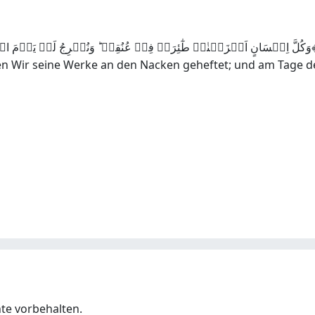
رَہٗ فِیۡ عُنُقِہٖ ؕ وَنُخۡرِجُ لَہٗ یَوۡمَ الۡقِیٰمَۃِ کِتٰبًا یَّلۡقٰٮہُ مَنۡشُوۡرًا ﴿۱۴
 Wir seine Werke an den Nacken geheftet; und am Tage d
hte vorbehalten.