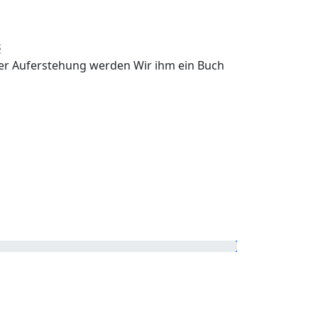
وَکُلَّ اِنۡسَانٍ اَلۡزَمۡنٰہُ طٰٓئِ﴾
er Auferstehung werden Wir ihm ein Buch