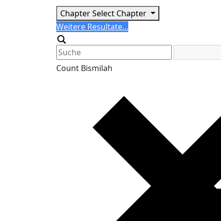
Chapter
Select Chapter
Search
Weitere Resultate...
Generic filters
Count Bismilah