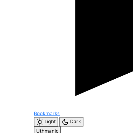
Bookmarks
Light
Dark
Uthmanic