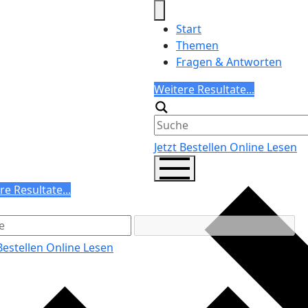
Start
Themen
Fragen & Antworten
Search
Weitere Resultate...
Generic filters
Jetzt Bestellen
Online Lesen
ch
re Resultate...
ric filters
 Bestellen
Online Lesen