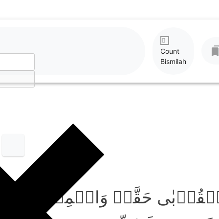
Count
Bismilah
الۡقُرۡبٰی حَقَّہٗ وَالۡمِسۡکِیۡنَ