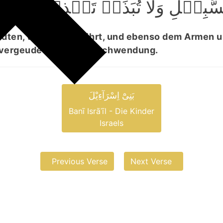
َبِیۡلِ وَلَا تُبَذِّرۡ تَبۡذِیۡرًا ﴿۲۷
dten, was ihm gebührt, und ebenso dem Armen 
 vergeude nicht in Verschwendung.
بَنِیْٓ اِسْرَآءِیْلَ
Banī Isrāʾīl - Die Kinder
Israels
Previous Verse
Next Verse