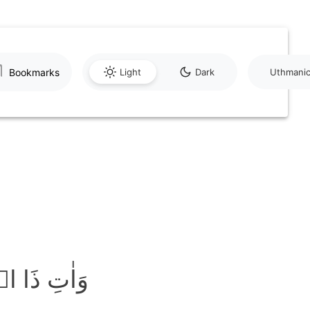
Bookmarks
Light
Dark
Uthmani
وَاٰتِ ذَا 