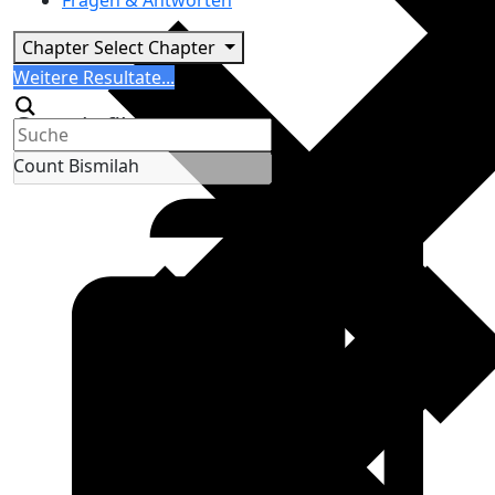
Fragen & Antworten
Chapter
Select Chapter
Search
Weitere Resultate...
Generic filters
Count Bismilah