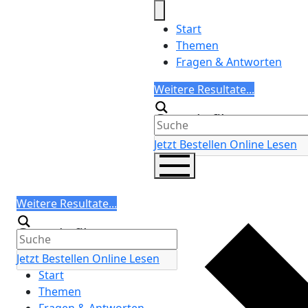
Skip
to
Start
content
Themen
Fragen & Antworten
Search
Weitere Resultate...
Generic filters
Jetzt Bestellen
Online Lesen
Search
Weitere Resultate...
Generic filters
Jetzt Bestellen
Online Lesen
Start
Themen