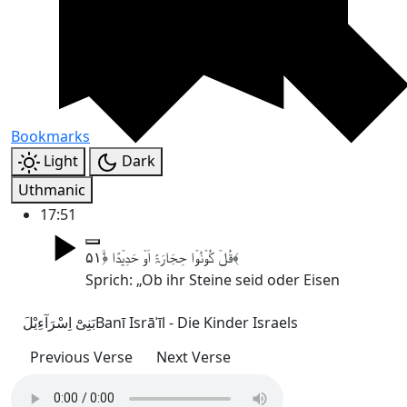
Bookmarks
Light
Dark
Uthmanic
17:51
قُلۡ کُوۡنُوۡا حِجَارَۃً اَوۡ حَدِیۡدًا ﴿ۙ۵۱﴾
Sprich: „Ob ihr Steine seid oder Eisen
بَنِیْٓ اِسْرَآءِیْلَ
Banī Isrāʾīl - Die Kinder Israels
Previous Verse
Next Verse