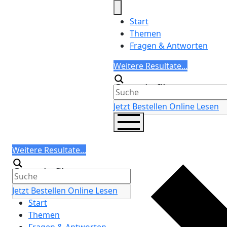
Skip
to
Start
content
Themen
Fragen & Antworten
Search
Weitere Resultate...
Generic filters
Jetzt Bestellen
Online Lesen
Search
Weitere Resultate...
Generic filters
Jetzt Bestellen
Online Lesen
Start
Themen