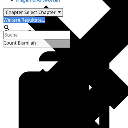
Fragen & Antworten
Chapter
Select Chapter
Search
Weitere Resultate...
Generic filters
Count Bismilah