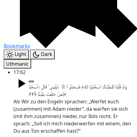
Bookmarks
Light
Dark
Uthmanic
17:62
وَاِذۡ قُلۡنَا لِلۡمَلٰٓئِکَۃِ اسۡجُدُوۡا لِاٰدَمَ فَسَجَدُوۡۤا اِلَّاۤ اِبۡلِیۡسَ ؕ قَالَ ءَاَسۡجُدُ
لِمَنۡ خَلَقۡتَ طِیۡنًا ﴿ۚ۶۲﴾
Als Wir zu den Engeln sprachen: „Werfet euch
(zusammen) mit Adam nieder“, da warfen sie sich
(mit ihm zusammen) nieder, nur Iblis nicht. Er
sprach: „Soll ich mich niederwerfen mit einem, den
Du aus Ton erschaffen hast?“