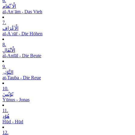
6.
الْاٴنْعَام
al-Anʿām - Das Vieh
7.
الْاَعْرَاف
al-Aʿrāf - Die Höhen
8.
الْاَنْفَالِ
al-Anfāl - Die Beute
9.
التَّوْبَۃِ
at-Tauba - Die Reue
10.
یُوْنُسَ
Yūnus - Jonas
11.
ھُوْدِ
Hūd - Hūd
12.