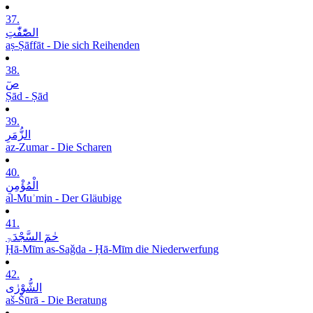
37.
الصّٰٓفّٰتِ
aṣ-Ṣāffāt - Die sich Reihenden
38.
صٓ
Ṣād - Ṣād
39.
الزُّمَرِ
az-Zumar - Die Scharen
40.
الْمُؤْمِنِ
al-Muʾmin - Der Gläubige
41.
حٰمٓ السَّجْدَۃِ
Ḥā-Mīm as-Saǧda - Ḥā-Mīm die Niederwerfung
42.
الشُّوْرٰی
aš-Šūrā - Die Beratung