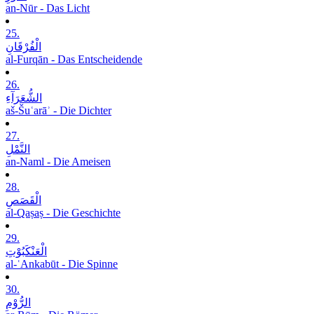
an-Nūr - Das Licht
25.
الْفُرْقَانِ
al-Furqān - Das Entscheidende
26.
الشُّعَرَآءِ
aš-Šuʿarāʾ - Die Dichter
27.
النَّمْلِ
an-Naml - Die Ameisen
28.
الْقَصَصِ
al-Qaṣaṣ - Die Geschichte
29.
الْعَنْکَبُوْتِ
al-ʿAnkabūt - Die Spinne
30.
الرُّوْمِ