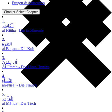
Fragen & Antworten
Chapter
Select Chapter
1.
الْفَاتِحَۃِ
al-Fātiḥa - Die Eröffnende
2.
البَقَرَة
al-Baqara - Die Kuh
3.
اٰلِ عِمْرٰنَ
Āl ʿImrān - Das Haus ʿImrāns
4.
النِّسَآءِ
an-Nisāʾ - Die Frauen
5.
الْمَآئِدَۃِ
al-Māʾida - Der Tisch