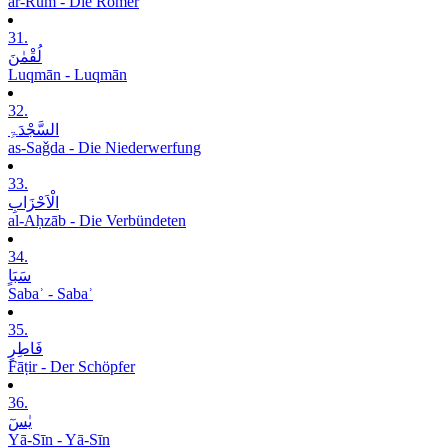
ar-Rūm - Die Römer
31.
لُقْمٰنَ
Luqmān - Luqmān
32.
السَّجْدَۃِ
as-Saǧda - Die Niederwerfung
33.
الْاَحْزَابِ
al-Aḥzāb - Die Verbündeten
34.
سَبَاٍ
Sabaʾ - Sabaʾ
35.
فَاطِرٍ
Fāṭir - Der Schöpfer
36.
یٰسٓ
Yā-Sīn - Yā-Sīn