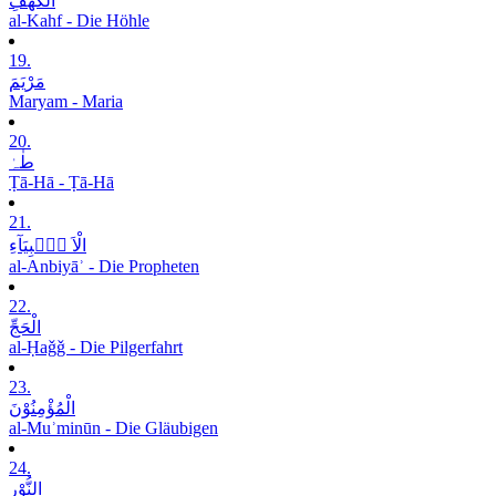
الْکَھْفِ
al-Kahf - Die Höhle
19.
مَرْیَمَ
Maryam - Maria
20.
طٰہٰ
Ṭā-Hā - Ṭā-Hā
21.
الْاَ نۡۢبِیَآءِ
al-Anbiyāʾ - Die Propheten
22.
الْحَجِّ
al-Ḥaǧǧ - Die Pilgerfahrt
23.
الْمُؤْمِنُوْنَ
al-Muʾminūn - Die Gläubigen
24.
النُّوْرِ