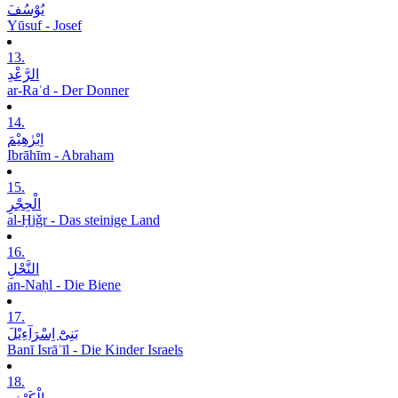
یُوْسُفَ
Yūsuf - Josef
13.
الرَّعْدِ
ar-Raʿd - Der Donner
14.
اِبْرٰھِیْمَ
Ibrāhīm - Abraham
15.
الْحِجْرِ
al-Ḥiǧr - Das steinige Land
16.
النَّحْلِ
an-Naḥl - Die Biene
17.
بَنِیْٓ اِسْرَآءِیْلَ
Banī Isrāʾīl - Die Kinder Israels
18.