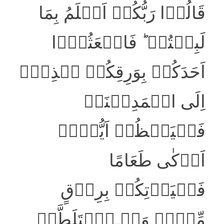
قَالُوۡا رَبُّکُمۡ اَعۡلَمُ بِمَا
لَبِثۡتُمۡ ؕ فَابۡعَثُوۡۤا
اَحَدَکُمۡ بِوَرِقِکُمۡ ہٰذِہٖۤ
اِلَی الۡمَدِیۡنَۃِ
فَلۡیَنۡظُرۡ اَیُّہَاۤ
اَزۡکٰی طَعَامًا
فَلۡیَاۡتِکُمۡ بِرِزۡقٍ
مِّنۡہُ وَلۡـیَؔ‍‍‍تَلَطَّفۡ