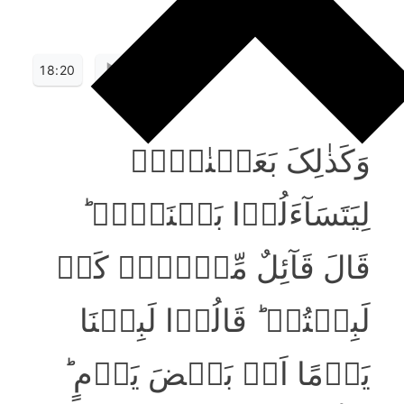
18:20
وَکَذٰلِکَ بَعَثۡنٰہُمۡ
لِیَتَسَآءَلُوۡا بَیۡنَہُمۡ ؕ
قَالَ قَآئِلٌ مِّنۡہُمۡ کَمۡ
لَبِثۡتُمۡ ؕ قَالُوۡا لَبِثۡنَا
یَوۡمًا اَوۡ بَعۡضَ یَوۡمٍ ؕ