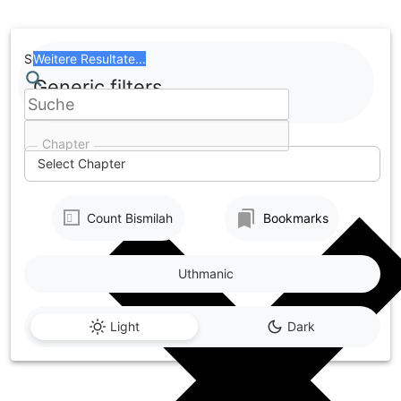
Skip
to
content
Search
Weitere Resultate...
Generic filters
Chapter
Select Chapter
Count Bismilah
Bookmarks
Uthmanic
Light
Dark