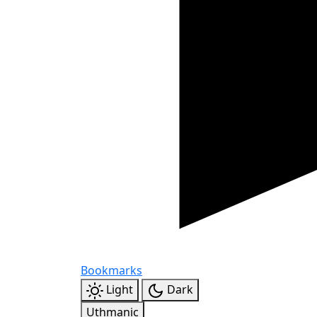
Bookmarks
Light
Dark
Uthmanic