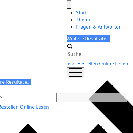
Start
Themen
Fragen & Antworten
Search
Weitere Resultate...
Generic filters
Jetzt Bestellen
Online Lesen
ch
re Resultate...
ric filters
 Bestellen
Online Lesen