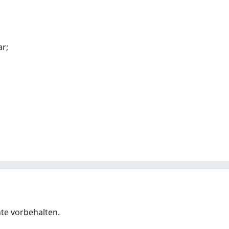
r;
hte vorbehalten.