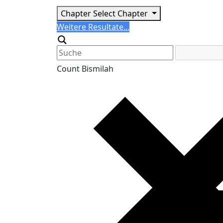
Chapter
Select Chapter
Search
Weitere Resultate...
Generic filters
Count Bismilah