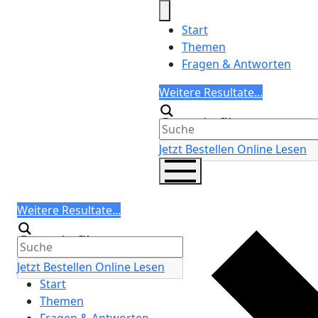
Skip
to
Start
content
Themen
Fragen & Antworten
Search
Weitere Resultate...
Generic filters
Jetzt Bestellen
Online Lesen
Search
Weitere Resultate...
Generic filters
Jetzt Bestellen
Online Lesen
Start
Themen