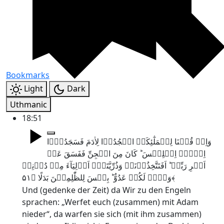
Bookmarks
Light
Dark
Uthmanic
18:51
وَاِذۡ قُلۡنَا لِلۡمَلٰٓئِکَۃِ اسۡجُدُوۡا لِاٰدَمَ فَسَجَدُوۡۤا
اِلَّاۤ اِبۡلِیۡسَ ؕ کَانَ مِنَ الۡجِنِّ فَفَسَقَ عَنۡ
اَمۡرِ رَبِّہٖ ؕ اَفَتَتَّخِذُوۡنَہٗ وَذُرِّیَّتَہٗۤ اَوۡلِیَآءَ مِنۡ دُوۡنِیۡ
وَہُمۡ لَکُمۡ عَدُوٌّ ؕ بِئۡسَ لِلظّٰلِمِیۡنَ بَدَلًا ﴿۵۱﴾
Und (gedenke der Zeit) da Wir zu den Engeln
sprachen: „Werfet euch (zusammen) mit Adam
nieder“, da warfen sie sich (mit ihm zusammen)