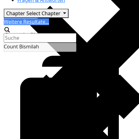
Fragen & Antworten
Chapter
Select Chapter
Search
Weitere Resultate...
Generic filters
Count Bismilah