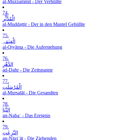
al-Muzzammil - Der Verhüllte
74.
الْمُدَّثِّرِ
al-Muddaṯṯir - Der in den Mantel Gehüllte
75.
الْقِیٰمَۃِ
al-Qiyāma - Die Auferstehung
76.
الدَّھْرِ
ad-Dahr - Die Zeitspanne
77.
الْمُرْسَلٰتِ
al-Mursalāt - Die Gesandten
78.
النَّبَاِ
an-Nabaʾ - Das Ereignis
79.
النّٰزِعٰتِ
an-Nāziʿāt - Die Ziehenden