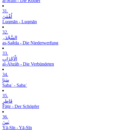
ar-Rūm - Die Römer
31.
لُقْمٰنَ
Luqmān - Luqmān
32.
السَّجْدَۃِ
as-Saǧda - Die Niederwerfung
33.
الْاَحْزَابِ
al-Aḥzāb - Die Verbündeten
34.
سَبَاٍ
Sabaʾ - Sabaʾ
35.
فَاطِرٍ
Fāṭir - Der Schöpfer
36.
یٰسٓ
Yā-Sīn - Yā-Sīn