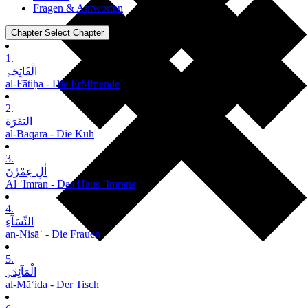
Fragen & Antworten
Chapter
Select Chapter
1.
الْفَاتِحَۃِ
al-Fātiḥa - Die Eröffnende
2.
البَقَرَة
al-Baqara - Die Kuh
3.
اٰلِ عِمْرٰنَ
Āl ʿImrān - Das Haus ʿImrāns
4.
النِّسَآءِ
an-Nisāʾ - Die Frauen
5.
الْمَآئِدَۃِ
al-Māʾida - Der Tisch