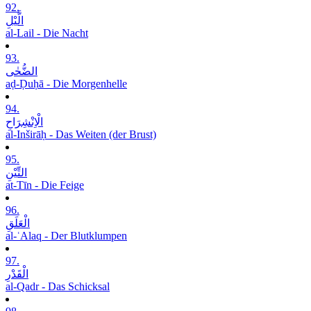
92.
الَّیْلِ
al-Lail - Die Nacht
93.
الضُّحٰی
aḍ-Ḍuḥā - Die Morgenhelle
94.
الْاِنْشِرَاحِ
al-Inširāḥ - Das Weiten (der Brust)
95.
التِّیْنِ
at-Tīn - Die Feige
96.
الْعَلَقِ
al-ʿAlaq - Der Blutklumpen
97.
الْقَدْرِ
al-Qadr - Das Schicksal