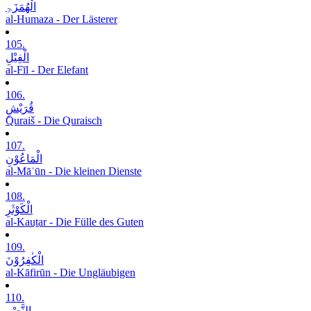
الْھُمَزَۃِ
al-Humaza - Der Lästerer
105.
الْفِیْلِ
al-Fīl - Der Elefant
106.
قُرَیْشٍ
Quraiš - Die Quraisch
107.
الْمَاعُوْنِ
al-Māʿūn - Die kleinen Dienste
108.
الْکَوْثَرِ
al-Kauṯar - Die Fülle des Guten
109.
الْکٰفِرُوْنَ
al-Kāfirūn - Die Ungläubigen
110.
النَّصْرِ