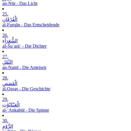
an-Nūr - Das Licht
25.
الْفُرْقَانِ
al-Furqān - Das Entscheidende
26.
الشُّعَرَآءِ
aš-Šuʿarāʾ - Die Dichter
27.
النَّمْلِ
an-Naml - Die Ameisen
28.
الْقَصَصِ
al-Qaṣaṣ - Die Geschichte
29.
الْعَنْکَبُوْتِ
al-ʿAnkabūt - Die Spinne
30.
الرُّوْمِ