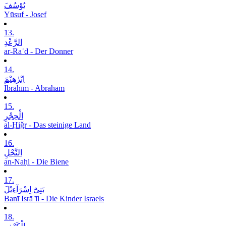
یُوْسُفَ
Yūsuf - Josef
13.
الرَّعْدِ
ar-Raʿd - Der Donner
14.
اِبْرٰھِیْمَ
Ibrāhīm - Abraham
15.
الْحِجْرِ
al-Ḥiǧr - Das steinige Land
16.
النَّحْلِ
an-Naḥl - Die Biene
17.
بَنِیْٓ اِسْرَآءِیْلَ
Banī Isrāʾīl - Die Kinder Israels
18.