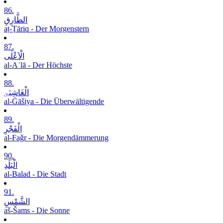
86.
الطَّارِقِ
aṭ-Ṭāriq - Der Morgenstern
87.
الْاَعْلٰی
al-Aʿlā - Der Höchste
88.
الْغَاشِیَۃِ
al-Ġāšiya - Die Überwältigende
89.
الْفَجْرِ
al-Faǧr - Die Morgendämmerung
90.
الْبَلَدِ
al-Balad - Die Stadt
91.
الشَّمْسِ
aš-Šams - Die Sonne