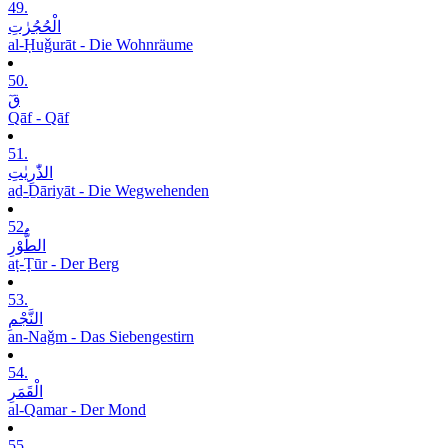
49.
الْحُجُرٰتِ
al-Ḥuǧurāt - Die Wohnräume
50.
قٓ
Qāf - Qāf
51.
الذّٰرِیٰتِ
aḏ-Ḏāriyāt - Die Wegwehenden
52.
الطُّوْرِ
aṭ-Ṭūr - Der Berg
53.
النَّجْمِ
an-Naǧm - Das Siebengestirn
54.
الْقَمَرِ
al-Qamar - Der Mond
55.