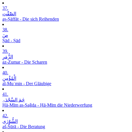
37.
الصّٰٓفّٰتِ
aṣ-Ṣāffāt - Die sich Reihenden
38.
صٓ
Ṣād - Ṣād
39.
الزُّمَرِ
az-Zumar - Die Scharen
40.
الْمُؤْمِنِ
al-Muʾmin - Der Gläubige
41.
حٰمٓ السَّجْدَۃِ
Ḥā-Mīm as-Saǧda - Ḥā-Mīm die Niederwerfung
42.
الشُّوْرٰی
aš-Šūrā - Die Beratung