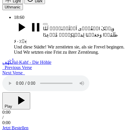
Light
Dark
Uthmanic
18:60
وَتِلۡکَ الۡقُرٰۤی اَہۡلَکۡنٰہُمۡ لَمَّا
ظَلَمُوۡا وَجَعَلۡنَا لِمَہۡلِکِہِمۡ مَّوۡعِدًا
﴿٪۶۰﴾
Und diese Städte! Wir zerstörten sie, als sie Frevel begingen.
Und Wir setzten eine Frist zu ihrer Zerstörung.
الْکَھْفِ
al-Kahf - Die Höhle
Previous Verse
Next Verse
Play
0:00
/
0:00
Jetzt Bestellen