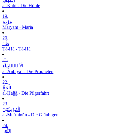
الْکَھْفِ
al-Kahf - Die Höhle
19.
مَرْیَمَ
Maryam - Maria
20.
طٰہٰ
Ṭā-Hā - Ṭā-Hā
21.
الْاَ نۡۢبِیَآءِ
al-Anbiyāʾ - Die Propheten
22.
الْحَجِّ
al-Ḥaǧǧ - Die Pilgerfahrt
23.
الْمُؤْمِنُوْنَ
al-Muʾminūn - Die Gläubigen
24.
النُّوْرِ