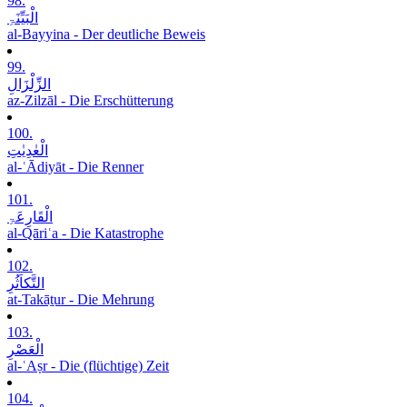
98.
الْبَیِّنَۃِ
al-Bayyina - Der deutliche Beweis
99.
الزِّلْزَالِ
az-Zilzāl - Die Erschütterung
100.
الْعٰدِیٰتِ
al-ʿĀdiyāt - Die Renner
101.
الْقَارِعَۃِ
al-Qāriʿa - Die Katastrophe
102.
التَّکاَثُرِ
at-Takāṯur - Die Mehrung
103.
الْعَصْرِ
al-ʿAṣr - Die (flüchtige) Zeit
104.