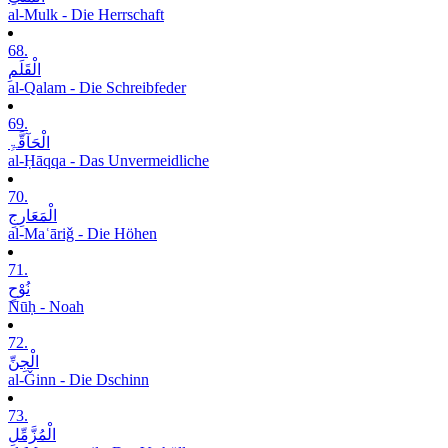
al-Mulk - Die Herrschaft
68.
الْقَلَمِ
al-Qalam - Die Schreibfeder
69.
الْحَآقَّۃِ
al-Ḥāqqa - Das Unvermeidliche
70.
الْمَعَارِجِ
al-Maʿāriǧ - Die Höhen
71.
نُوْحٍ
Nūḥ - Noah
72.
الْجِنِّ
al-Ǧinn - Die Dschinn
73.
الْمُزَّمِّلِ