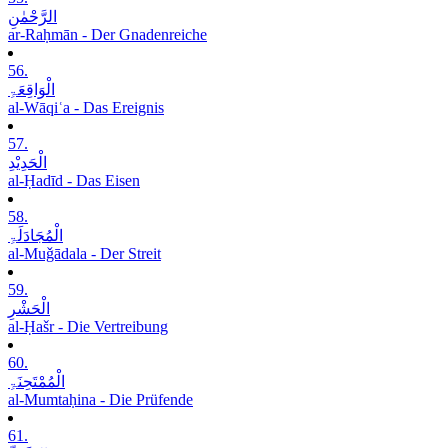
الرَّحْمٰنِ
ar-Raḥmān - Der Gnadenreiche
56.
الْوَاقِعَۃِ
al-Wāqiʿa - Das Ereignis
57.
الْحَدِیْدِ
al-Ḥadīd - Das Eisen
58.
الْمُجَادَلَۃِ
al-Muǧādala - Der Streit
59.
الْحَشْرِ
al-Ḥašr - Die Vertreibung
60.
الْمُمْتَحِنَۃِ
al-Mumtaḥina - Die Prüfende
61.