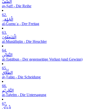
الصَّفِّ
aṣ-Ṣaff - Die Reihe
62.
الْجُمُعَۃِ
al-Ǧumuʿa - Der Freitag
63.
الْمُنٰفِقُوْنَ
al-Munāfiqūn - Die Heuchler
64.
التَّغَابُنِ
at-Taġābun - Der gegenseitige Verlust (und Gewinn)
65.
الطَّلَاقِ
aṭ-Ṭalāq - Die Scheidung
66.
التَّحْرِیْمِ
at-Taḥrīm - Die Untersagung
67.
الْمُلْکِ