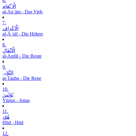
6.
الْاٴنْعَام
al-Anʿām - Das Vieh
7.
الْاَعْرَاف
al-Aʿrāf - Die Höhen
8.
الْاَنْفَالِ
al-Anfāl - Die Beute
9.
التَّوْبَۃِ
at-Tauba - Die Reue
10.
یُوْنُسَ
Yūnus - Jonas
11.
ھُوْدِ
Hūd - Hūd
12.