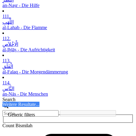
an-Naṣr - Die Hilfe
111.
اللَّھَبِ
al-Lahab - Die Flamme
112.
الْاِخْلاَصِ
al-Iḫlāṣ - Die Aufrichtigkeit
113.
الْفَلَقِ
al-Falaq - Die Morgendämmerung
114.
النَّاسِ
an-Nās - Die Menschen
Search
Weitere Resultate...
Generic filters
Count Bismilah