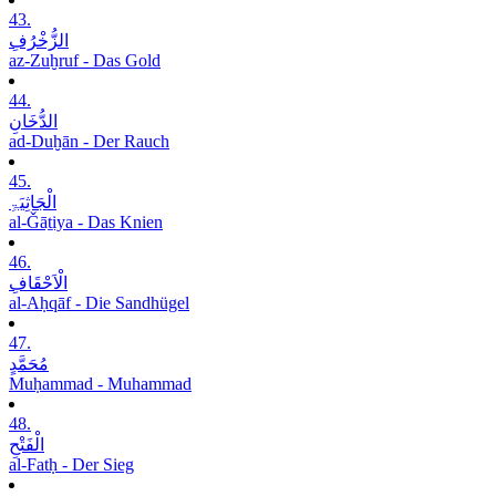
43.
الزُّخْرُفِ
az-Zuḫruf - Das Gold
44.
الدُّخَانِ
ad-Duḫān - Der Rauch
45.
الْجَاثِیَۃِ
al-Ǧāṯiya - Das Knien
46.
الْاَحْقَافِ
al-Aḥqāf - Die Sandhügel
47.
مُحَمَّدٍ
Muḥammad - Muhammad
48.
الْفَتْحِ
al-Fatḥ - Der Sieg