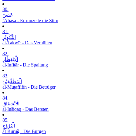
80.
عَبَسَ
ʿAbasa - Er runzelte die Stirn
81.
التَّکْوِیْرِ
at-Takwīr - Das Verhüllen
82.
الْاِنْفِطَارِ
al-Infiṭār - Die Spaltung
83.
الْمُطَفِّفِیْنَ
al-Muṭaffifīn - Die Betrüger
84.
الْاِنْشِقَاقِ
al-Inšiqāq - Das Bersten
85.
الْبُرُوْجِ
al-Burūǧ - Die Burgen