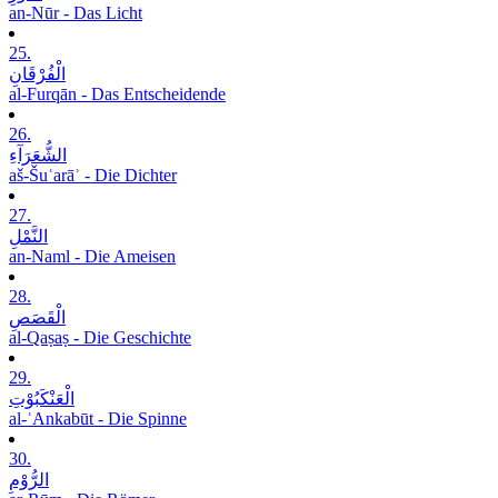
an-Nūr - Das Licht
25.
الْفُرْقَانِ
al-Furqān - Das Entscheidende
26.
الشُّعَرَآءِ
aš-Šuʿarāʾ - Die Dichter
27.
النَّمْلِ
an-Naml - Die Ameisen
28.
الْقَصَصِ
al-Qaṣaṣ - Die Geschichte
29.
الْعَنْکَبُوْتِ
al-ʿAnkabūt - Die Spinne
30.
الرُّوْمِ