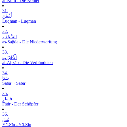
ar-Rūm - Die Römer
31.
لُقْمٰنَ
Luqmān - Luqmān
32.
السَّجْدَۃِ
as-Saǧda - Die Niederwerfung
33.
الْاَحْزَابِ
al-Aḥzāb - Die Verbündeten
34.
سَبَاٍ
Sabaʾ - Sabaʾ
35.
فَاطِرٍ
Fāṭir - Der Schöpfer
36.
یٰسٓ
Yā-Sīn - Yā-Sīn