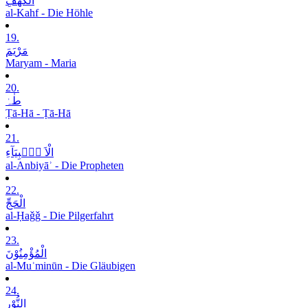
الْکَھْفِ
al-Kahf - Die Höhle
19.
مَرْیَمَ
Maryam - Maria
20.
طٰہٰ
Ṭā-Hā - Ṭā-Hā
21.
الْاَ نۡۢبِیَآءِ
al-Anbiyāʾ - Die Propheten
22.
الْحَجِّ
al-Ḥaǧǧ - Die Pilgerfahrt
23.
الْمُؤْمِنُوْنَ
al-Muʾminūn - Die Gläubigen
24.
النُّوْرِ