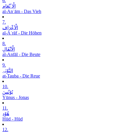
6.
الْاٴنْعَام
al-Anʿām - Das Vieh
7.
الْاَعْرَاف
al-Aʿrāf - Die Höhen
8.
الْاَنْفَالِ
al-Anfāl - Die Beute
9.
التَّوْبَۃِ
at-Tauba - Die Reue
10.
یُوْنُسَ
Yūnus - Jonas
11.
ھُوْدِ
Hūd - Hūd
12.