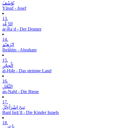
یُوْسُفَ
Yūsuf - Josef
13.
الرَّعْدِ
ar-Raʿd - Der Donner
14.
اِبْرٰھِیْمَ
Ibrāhīm - Abraham
15.
الْحِجْرِ
al-Ḥiǧr - Das steinige Land
16.
النَّحْلِ
an-Naḥl - Die Biene
17.
بَنِیْٓ اِسْرَآءِیْلَ
Banī Isrāʾīl - Die Kinder Israels
18.