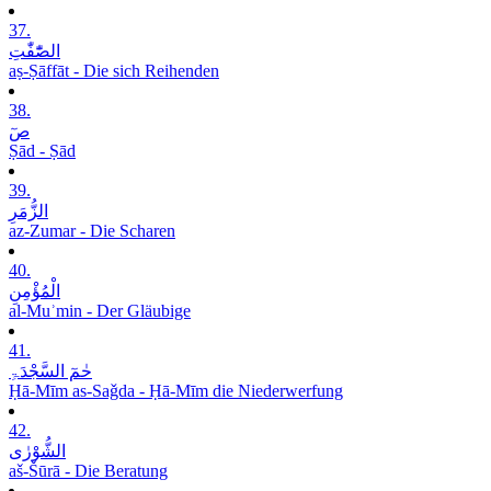
37.
الصّٰٓفّٰتِ
aṣ-Ṣāffāt - Die sich Reihenden
38.
صٓ
Ṣād - Ṣād
39.
الزُّمَرِ
az-Zumar - Die Scharen
40.
الْمُؤْمِنِ
al-Muʾmin - Der Gläubige
41.
حٰمٓ السَّجْدَۃِ
Ḥā-Mīm as-Saǧda - Ḥā-Mīm die Niederwerfung
42.
الشُّوْرٰی
aš-Šūrā - Die Beratung