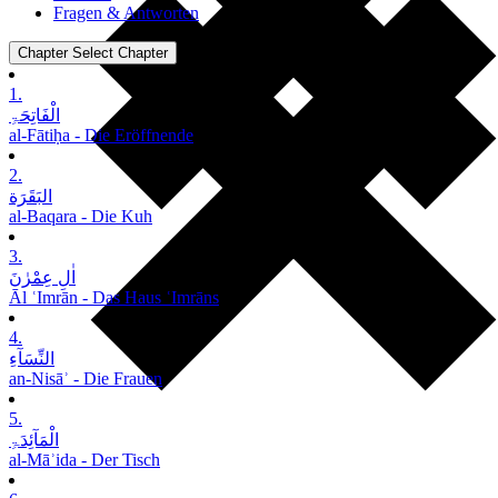
Fragen & Antworten
Chapter
Select Chapter
1.
الْفَاتِحَۃِ
al-Fātiḥa - Die Eröffnende
2.
البَقَرَة
al-Baqara - Die Kuh
3.
اٰلِ عِمْرٰنَ
Āl ʿImrān - Das Haus ʿImrāns
4.
النِّسَآءِ
an-Nisāʾ - Die Frauen
5.
الْمَآئِدَۃِ
al-Māʾida - Der Tisch