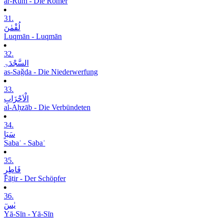
ar-Rūm - Die Römer
31.
لُقْمٰنَ
Luqmān - Luqmān
32.
السَّجْدَۃِ
as-Saǧda - Die Niederwerfung
33.
الْاَحْزَابِ
al-Aḥzāb - Die Verbündeten
34.
سَبَاٍ
Sabaʾ - Sabaʾ
35.
فَاطِرٍ
Fāṭir - Der Schöpfer
36.
یٰسٓ
Yā-Sīn - Yā-Sīn