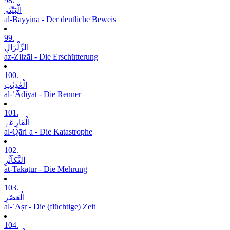
98.
الْبَیِّنَۃِ
al-Bayyina - Der deutliche Beweis
99.
الزِّلْزَالِ
az-Zilzāl - Die Erschütterung
100.
الْعٰدِیٰتِ
al-ʿĀdiyāt - Die Renner
101.
الْقَارِعَۃِ
al-Qāriʿa - Die Katastrophe
102.
التَّکاَثُرِ
at-Takāṯur - Die Mehrung
103.
الْعَصْرِ
al-ʿAṣr - Die (flüchtige) Zeit
104.