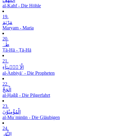
الْکَھْفِ
al-Kahf - Die Höhle
19.
مَرْیَمَ
Maryam - Maria
20.
طٰہٰ
Ṭā-Hā - Ṭā-Hā
21.
الْاَ نۡۢبِیَآءِ
al-Anbiyāʾ - Die Propheten
22.
الْحَجِّ
al-Ḥaǧǧ - Die Pilgerfahrt
23.
الْمُؤْمِنُوْنَ
al-Muʾminūn - Die Gläubigen
24.
النُّوْرِ