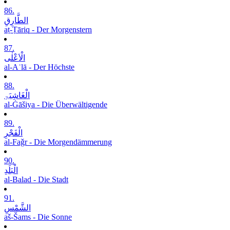
86.
الطَّارِقِ
aṭ-Ṭāriq - Der Morgenstern
87.
الْاَعْلٰی
al-Aʿlā - Der Höchste
88.
الْغَاشِیَۃِ
al-Ġāšiya - Die Überwältigende
89.
الْفَجْرِ
al-Faǧr - Die Morgendämmerung
90.
الْبَلَدِ
al-Balad - Die Stadt
91.
الشَّمْسِ
aš-Šams - Die Sonne