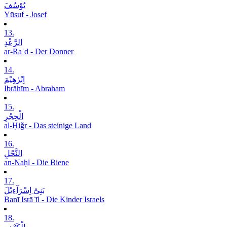
یُوْسُفَ
Yūsuf - Josef
13.
الرَّعْدِ
ar-Raʿd - Der Donner
14.
اِبْرٰھِیْمَ
Ibrāhīm - Abraham
15.
الْحِجْرِ
al-Ḥiǧr - Das steinige Land
16.
النَّحْلِ
an-Naḥl - Die Biene
17.
بَنِیْٓ اِسْرَآءِیْلَ
Banī Isrāʾīl - Die Kinder Israels
18.