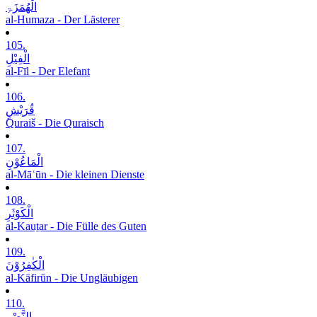
الْھُمَزَۃِ
al-Humaza - Der Lästerer
105.
الْفِیْلِ
al-Fīl - Der Elefant
106.
قُرَیْشٍ
Quraiš - Die Quraisch
107.
الْمَاعُوْنِ
al-Māʿūn - Die kleinen Dienste
108.
الْکَوْثَرِ
al-Kauṯar - Die Fülle des Guten
109.
الْکٰفِرُوْنَ
al-Kāfirūn - Die Ungläubigen
110.
النَّصْرِ