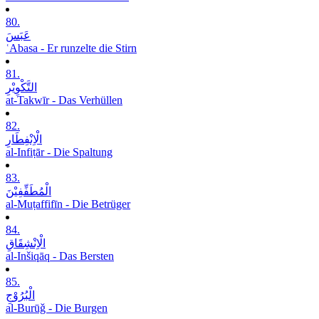
80.
عَبَسَ
ʿAbasa - Er runzelte die Stirn
81.
التَّکْوِیْرِ
at-Takwīr - Das Verhüllen
82.
الْاِنْفِطَارِ
al-Infiṭār - Die Spaltung
83.
الْمُطَفِّفِیْنَ
al-Muṭaffifīn - Die Betrüger
84.
الْاِنْشِقَاقِ
al-Inšiqāq - Das Bersten
85.
الْبُرُوْجِ
al-Burūǧ - Die Burgen