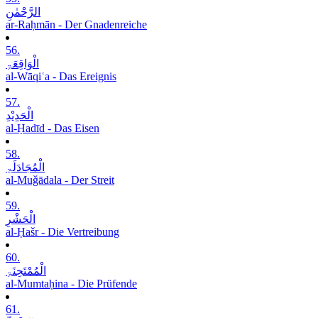
الرَّحْمٰنِ
ar-Raḥmān - Der Gnadenreiche
56.
الْوَاقِعَۃِ
al-Wāqiʿa - Das Ereignis
57.
الْحَدِیْدِ
al-Ḥadīd - Das Eisen
58.
الْمُجَادَلَۃِ
al-Muǧādala - Der Streit
59.
الْحَشْرِ
al-Ḥašr - Die Vertreibung
60.
الْمُمْتَحِنَۃِ
al-Mumtaḥina - Die Prüfende
61.