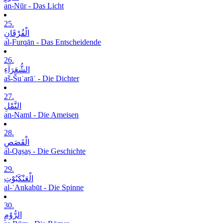
an-Nūr - Das Licht
25.
الْفُرْقَانِ
al-Furqān - Das Entscheidende
26.
الشُّعَرَآءِ
aš-Šuʿarāʾ - Die Dichter
27.
النَّمْلِ
an-Naml - Die Ameisen
28.
الْقَصَصِ
al-Qaṣaṣ - Die Geschichte
29.
الْعَنْکَبُوْتِ
al-ʿAnkabūt - Die Spinne
30.
الرُّوْمِ