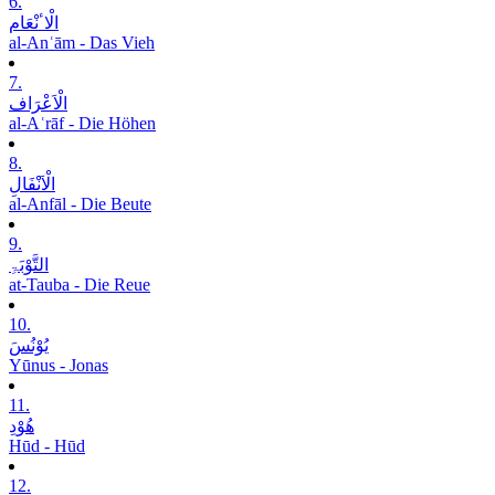
6.
الْاٴنْعَام
al-Anʿām - Das Vieh
7.
الْاَعْرَاف
al-Aʿrāf - Die Höhen
8.
الْاَنْفَالِ
al-Anfāl - Die Beute
9.
التَّوْبَۃِ
at-Tauba - Die Reue
10.
یُوْنُسَ
Yūnus - Jonas
11.
ھُوْدِ
Hūd - Hūd
12.