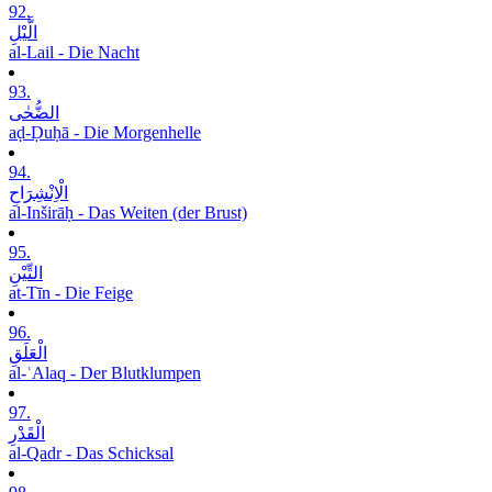
92.
الَّیْلِ
al-Lail - Die Nacht
93.
الضُّحٰی
aḍ-Ḍuḥā - Die Morgenhelle
94.
الْاِنْشِرَاحِ
al-Inširāḥ - Das Weiten (der Brust)
95.
التِّیْنِ
at-Tīn - Die Feige
96.
الْعَلَقِ
al-ʿAlaq - Der Blutklumpen
97.
الْقَدْرِ
al-Qadr - Das Schicksal