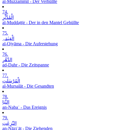
al-Muzzammil - Der Verhüllte
74.
الْمُدَّثِّرِ
al-Muddaṯṯir - Der in den Mantel Gehüllte
75.
الْقِیٰمَۃِ
al-Qiyāma - Die Auferstehung
76.
الدَّھْرِ
ad-Dahr - Die Zeitspanne
77.
الْمُرْسَلٰتِ
al-Mursalāt - Die Gesandten
78.
النَّبَاِ
an-Nabaʾ - Das Ereignis
79.
النّٰزِعٰتِ
an-Nāziʿāt - Die Ziehenden