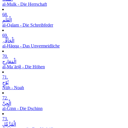
al-Mulk - Die Herrschaft
68.
الْقَلَمِ
al-Qalam - Die Schreibfeder
69.
الْحَآقَّۃِ
al-Ḥāqqa - Das Unvermeidliche
70.
الْمَعَارِجِ
al-Maʿāriǧ - Die Höhen
71.
نُوْحٍ
Nūḥ - Noah
72.
الْجِنِّ
al-Ǧinn - Die Dschinn
73.
الْمُزَّمِّلِ