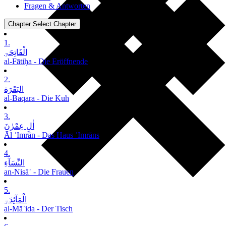
Fragen & Antworten
Chapter
Select Chapter
1.
الْفَاتِحَۃِ
al-Fātiḥa - Die Eröffnende
2.
البَقَرَة
al-Baqara - Die Kuh
3.
اٰلِ عِمْرٰنَ
Āl ʿImrān - Das Haus ʿImrāns
4.
النِّسَآءِ
an-Nisāʾ - Die Frauen
5.
الْمَآئِدَۃِ
al-Māʾida - Der Tisch