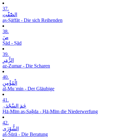
37.
الصّٰٓفّٰتِ
aṣ-Ṣāffāt - Die sich Reihenden
38.
صٓ
Ṣād - Ṣād
39.
الزُّمَرِ
az-Zumar - Die Scharen
40.
الْمُؤْمِنِ
al-Muʾmin - Der Gläubige
41.
حٰمٓ السَّجْدَۃِ
Ḥā-Mīm as-Saǧda - Ḥā-Mīm die Niederwerfung
42.
الشُّوْرٰی
aš-Šūrā - Die Beratung