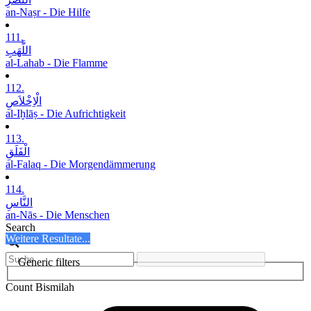
an-Naṣr - Die Hilfe
111.
اللَّھَبِ
al-Lahab - Die Flamme
112.
الْاِخْلاَصِ
al-Iḫlāṣ - Die Aufrichtigkeit
113.
الْفَلَقِ
al-Falaq - Die Morgendämmerung
114.
النَّاسِ
an-Nās - Die Menschen
Search
Weitere Resultate...
Generic filters
Count Bismilah