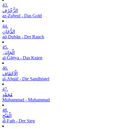
43.
الزُّخْرُفِ
az-Zuḫruf - Das Gold
44.
الدُّخَانِ
ad-Duḫān - Der Rauch
45.
الْجَاثِیَۃِ
al-Ǧāṯiya - Das Knien
46.
الْاَحْقَافِ
al-Aḥqāf - Die Sandhügel
47.
مُحَمَّدٍ
Muḥammad - Muhammad
48.
الْفَتْحِ
al-Fatḥ - Der Sieg