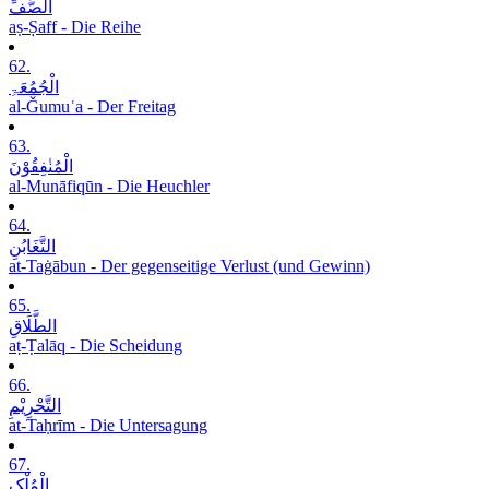
الصَّفِّ
aṣ-Ṣaff - Die Reihe
62.
الْجُمُعَۃِ
al-Ǧumuʿa - Der Freitag
63.
الْمُنٰفِقُوْنَ
al-Munāfiqūn - Die Heuchler
64.
التَّغَابُنِ
at-Taġābun - Der gegenseitige Verlust (und Gewinn)
65.
الطَّلَاقِ
aṭ-Ṭalāq - Die Scheidung
66.
التَّحْرِیْمِ
at-Taḥrīm - Die Untersagung
67.
الْمُلْکِ