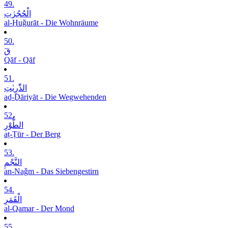
49.
الْحُجُرٰتِ
al-Ḥuǧurāt - Die Wohnräume
50.
قٓ
Qāf - Qāf
51.
الذّٰرِیٰتِ
aḏ-Ḏāriyāt - Die Wegwehenden
52.
الطُّوْرِ
aṭ-Ṭūr - Der Berg
53.
النَّجْمِ
an-Naǧm - Das Siebengestirn
54.
الْقَمَرِ
al-Qamar - Der Mond
55.