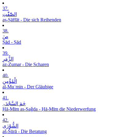
37.
الصّٰٓفّٰتِ
aṣ-Ṣāffāt - Die sich Reihenden
38.
صٓ
Ṣād - Ṣād
39.
الزُّمَرِ
az-Zumar - Die Scharen
40.
الْمُؤْمِنِ
al-Muʾmin - Der Gläubige
41.
حٰمٓ السَّجْدَۃِ
Ḥā-Mīm as-Saǧda - Ḥā-Mīm die Niederwerfung
42.
الشُّوْرٰی
aš-Šūrā - Die Beratung