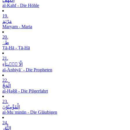
الْکَھْفِ
al-Kahf - Die Höhle
19.
مَرْیَمَ
Maryam - Maria
20.
طٰہٰ
Ṭā-Hā - Ṭā-Hā
21.
الْاَ نۡۢبِیَآءِ
al-Anbiyāʾ - Die Propheten
22.
الْحَجِّ
al-Ḥaǧǧ - Die Pilgerfahrt
23.
الْمُؤْمِنُوْنَ
al-Muʾminūn - Die Gläubigen
24.
النُّوْرِ