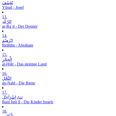
یُوْسُفَ
Yūsuf - Josef
13.
الرَّعْدِ
ar-Raʿd - Der Donner
14.
اِبْرٰھِیْمَ
Ibrāhīm - Abraham
15.
الْحِجْرِ
al-Ḥiǧr - Das steinige Land
16.
النَّحْلِ
an-Naḥl - Die Biene
17.
بَنِیْٓ اِسْرَآءِیْلَ
Banī Isrāʾīl - Die Kinder Israels
18.