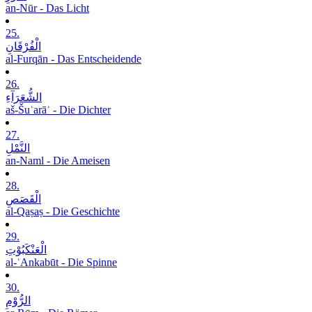
an-Nūr - Das Licht
25.
الْفُرْقَانِ
al-Furqān - Das Entscheidende
26.
الشُّعَرَآءِ
aš-Šuʿarāʾ - Die Dichter
27.
النَّمْلِ
an-Naml - Die Ameisen
28.
الْقَصَصِ
al-Qaṣaṣ - Die Geschichte
29.
الْعَنْکَبُوْتِ
al-ʿAnkabūt - Die Spinne
30.
الرُّوْمِ