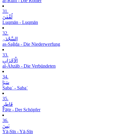
ar-Rūm - Die Römer
31.
لُقْمٰنَ
Luqmān - Luqmān
32.
السَّجْدَۃِ
as-Saǧda - Die Niederwerfung
33.
الْاَحْزَابِ
al-Aḥzāb - Die Verbündeten
34.
سَبَاٍ
Sabaʾ - Sabaʾ
35.
فَاطِرٍ
Fāṭir - Der Schöpfer
36.
یٰسٓ
Yā-Sīn - Yā-Sīn