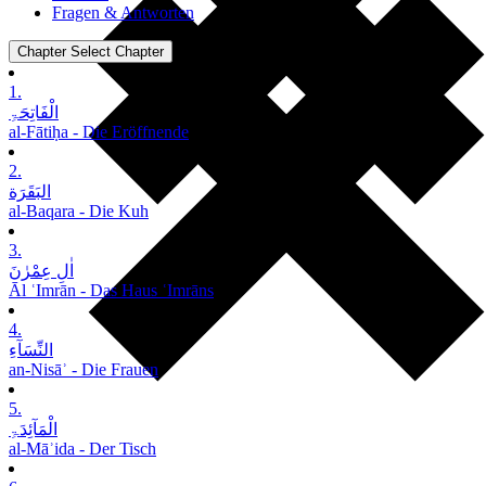
Fragen & Antworten
Chapter
Select Chapter
1.
الْفَاتِحَۃِ
al-Fātiḥa - Die Eröffnende
2.
البَقَرَة
al-Baqara - Die Kuh
3.
اٰلِ عِمْرٰنَ
Āl ʿImrān - Das Haus ʿImrāns
4.
النِّسَآءِ
an-Nisāʾ - Die Frauen
5.
الْمَآئِدَۃِ
al-Māʾida - Der Tisch