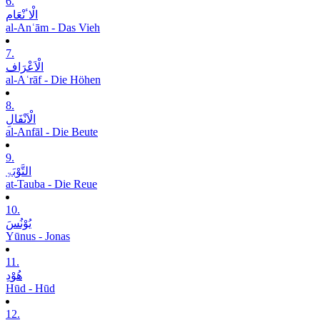
6.
الْاٴنْعَام
al-Anʿām - Das Vieh
7.
الْاَعْرَاف
al-Aʿrāf - Die Höhen
8.
الْاَنْفَالِ
al-Anfāl - Die Beute
9.
التَّوْبَۃِ
at-Tauba - Die Reue
10.
یُوْنُسَ
Yūnus - Jonas
11.
ھُوْدِ
Hūd - Hūd
12.