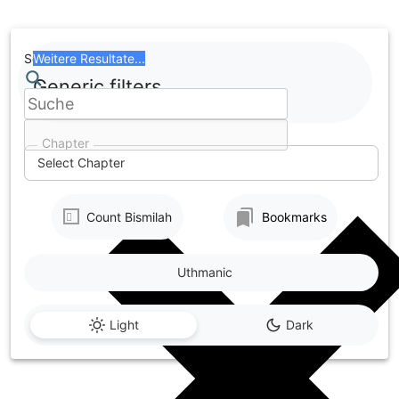
Skip
to
content
Search
Weitere Resultate...
Generic filters
Chapter
Select Chapter
Count Bismilah
Bookmarks
Uthmanic
Light
Dark