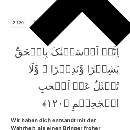
2:120
اِنَّاۤ اَرۡسَلۡنٰکَ بِالۡحَقِّ
بَشِیۡرًا وَّنَذِیۡرًا ۙ وَّلَا
تُسۡئَلُ عَنۡ اَصۡحٰبِ
الۡجَحِیۡمِ ﴿۱۲۰﴾
Wir haben dich entsandt mit der
Wahrheit, als einen Bringer froher